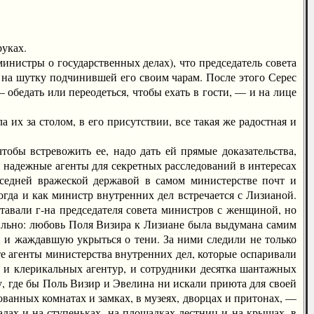
уках.
инистры о государственных делах), что председатель совета
 на шутку подчинившей его своим чарам. После этого Серес
 обедать или переодеться, чтобы ехать в гости, — и на лице
х за столом, в его присутствии, все такая же радостная и
бы встревожить ее, надо дать ей прямые доказательства,
и надежные агенты для секретных расследований в интересах
оседней вражеской державой в самом министерстве почт и
когда и как министр внутренних дел встречается с Лизианой.
тавали г-на председателя совета министров с женщиной, но
вильно: любовь Поля Визира к Лизиане была выдумана самим
й и жаждавшую укрыться о тени. За ними следили не только
те агенты министерства внутренних дел, которые оспаривали
х и клерикальных агентур, и сотрудники десятка шантажных
, где бы Поль Визир и Эвелина ни искали приюта для своей
ванных комнатах и замках, в музеях, дворцах и притонах, —
радах и на ступеньках, на площадках лестниц и на крышах, в