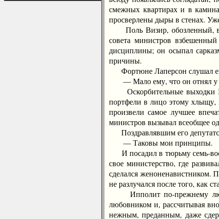
смежных квартирах и в каминах
просверлены дыры в стенах. Уже
Поль Визир, обозленный, выве
совета министров взбешенный 
дисциплины; он осыпал сарказ
причины.
Фортюне Лаперсон слушал его,
— Мало ему, что он отнял у Ип
Оскорбительные выходки Визи
портфели в лицо этому хлыщу, 
произвели самое лучшее впеча
министров вызывал всеобщее од
Поздравлявшим его депутатски
— Таковы мои принципы.
И посадил в тюрьму семь-восем
свое министерство, где разви
сделался женоненавистником. П
не разлучался после того, как с
Ипполит по-прежнему любил Э
любовником и, рассчитывая внов
нежным, преданным, даже сдер