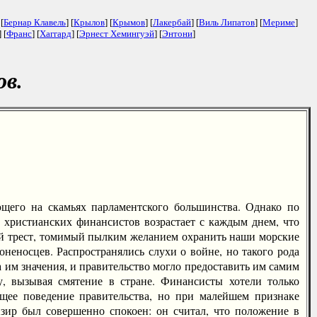
 [
Бернар Клавель
] [
Крылов
] [
Крымов
] [
Лакербай
] [
Виль Липатов
] [
Мериме
]
] [
Франс
] [
Хаггард
] [
Эрнест Хемингуэй
] [
Энтони
]
в.
го на скамьях парламентского большинства. Однако по
 христианских финансистов возрастает с каждым днем, что
ой трест, томимый пылким желанием охранить наши морские
неносцев. Распространялись слухи о войне, но такого рода
а им значения, и правительство могло предоставить им самим
у, вызывая смятение в стране. Финансисты хотели только
щее поведение правительства, но при малейшем признаке
зир был совершенно спокоен: он считал, что положение в