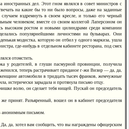
а иностранных дел. Этот гном являлся в совет министров с
твечать на какие бы то ни было вопросы, даже на заданные
случаем вздремнуть в своем кресле, и только его черный
льным человеком; вместе со своим коллегой Лаперсоном он
яясь высоким ростом и новыми цилиндрами среди компании
елались популярнейшими личностями на бульварах. Они
денькая модистка, которую он отбил у одного маркиза, ушла
истра, где-нибудь в отдельном кабинете ресторана, под смех
лялся отомстить.
ка у родителей, в глуши пасмурной провинции, получила
 женился, теперь растрачивает приданое г-жи Визир — да, да,
й женщине автомобили в тридцать тысяч франков, жемчужные
чла, истерически зарыдала и протянула письмо отцу.
шке волю, он сделает тебя нищей. Пускай он председатель
е принят. Разъяренный, вошел он в кабинет председателя
в анонимным письмом.
Да, да, хотел вам сообщить, что вы награждены офицерским