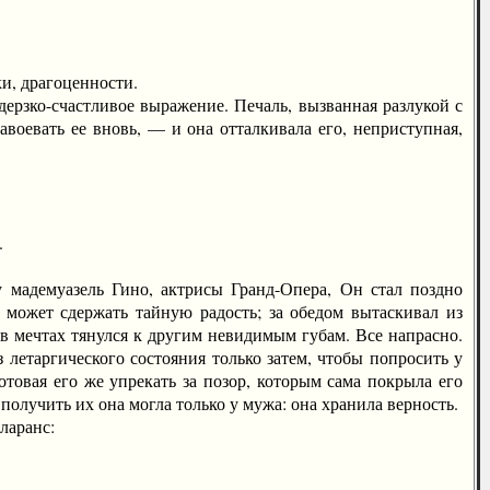
и, драгоценности.
ерзко-счастливое выражение. Печаль, вызванная разлукой с
воевать ее вновь, — и она отталкивала его, неприступная,
.
мадемуазель Гино, актрисы Гранд-Опера, Он стал поздно
е может сдержать тайную радость; за обедом вытаскивал из
в мечтах тянулся к другим невидимым губам. Все напрасно.
 летаргического состояния только затем, чтобы попросить у
отовая его же упрекать за позор, которым сама покрыла его
получить их она могла только у мужа: она хранила верность.
ларанс: