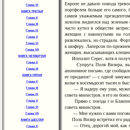
Европе не давало повода трево
Глава VI
портфелем больше его самого, 
КНИГА ТРЕТЬЯ
самим уважаемым президентом 
Глава II
хохолок виднелся над зеленым
Глава III
часто кутил в обществе актри
Глава IV
женщин с накинутыми на голо
Глава V
развлекались, но страдали. Фор
Глава VI
к шоферу. Лаперсон по-прежнему
Глава VII
женщин, высасывающих клешни о
КНИГА ЧЕТВЕРТАЯ
Ипполит Серес, хотя и получил
Глава II
Супруга Поля Визира, вынужд
Глава III
анонимное письмо, где сообщало
КНИГА ПЯТАЯ
ее приданое! — с одной замужн
колье в восемьдесят тысяч и бы
Глава II
— Я надеру ему уши, муженьку
Глава III
совета министров, я его не боюс
Глава IV
Прямо с поезда г-н Бланпиньо
Глава V
совета министров.
Глава VI
— Мне нужно с вами поговорит
Глава VII
Поль Визир встретил его рад
КНИГА ШЕСТАЯ
— Отец, дорогой мой, как хоро
Глава II