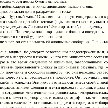
егодня утром послал бумаги на подпись.
облагодарил зятя и кинул анонимное письмо в огонь.
, он застал дочь в раздражении и тоске.
а. Чудесный малый! Сама виновата, не умеешь держать его в р
 какой-то грязной газетенки (ведь только из газет и узнают м
т у мадемуазель Лизианы из "Фоли драматик", по-видимому не
за женой. По вечерам она возвращалась с большим опозданием —
сталости и тихой удовлетворенности.
знает, он стал посылать ей анонимные сообщения. Она читала и
, видимо, не доверяет голословным предостережениям и, что
иться в неверности и измене. У него при министерстве состоял
 раз в это время следившие за шпионами, завербованными с
 агентам приостановить слежку за шпионами и разузнать, где, 
и поручение и сообщили министру, что они несколько раз зас
лит Серес не стал расспрашивать подробнее. Он поступил пра
алиби и успокоить Эвелину, тяготившуюся теперь своей славо
леграфов; за ними следили и агенты префекта полиции, и даже 
ь, и сотрудники многочисленных роялистских, империалистски
и, и множество репортеров, и толпы фотографов, так что всюду
лях и маленьких гостиницах, в городе и за городом, в меблиро
одстерегая их на улице, в окрестных домах, на деревьях, на ог