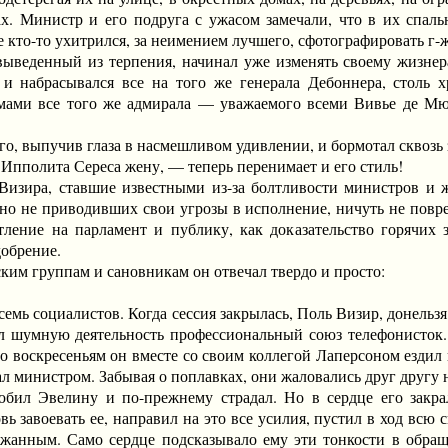
. Министр и его подруга с ужасом замечали, что в их спальн
 кто-то ухитрился, за неимением лучшего, сфотографировать г-
денный из терпения, начинал уже изменять своему жизнерад
и набрасывался все на того же генерала Дебоннера, столь 
мами все того же адмирала — уважаемого всеми Вивье де Мюр
 выпучив глаза в насмешливом удивлении, и бормотал сквозь 
полита Сереса жену, — теперь перенимает и его стиль!
ра, ставшие известными из-за болтливости министров и жа
но не приводивших свои угрозы в исполнение, ничуть не повр
тление на парламент и публику, как доказательство горячих 
обрение.
м группам и сановникам он отвечал твердо и просто:
ь социалистов. Когда сессия закрылась, Поль Визир, донельзя 
вал шумную деятельность профессиональный союз телефонисток
о воскресеньям он вместе со своим коллегой Лаперсоном ездил 
тал министром. Забывая о поплавках, они жаловались друг другу
велину и по-прежнему страдал. Но в сердце его закралас
ь завоевать ее, направил на это все усилия, пустил в ход всю
жанным. Само сердце подсказывало ему эти тонкости в обра