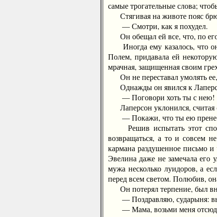
самые трогательные слова; чтобы
Стягивая на животе пояс брюк
— Смотри, как я похудел.
Он обещал ей все, что, по его
Иногда ему казалось, что он в
Полем, придавала ей некоторую
мрачная, защищенная своим грех
Он не переставал умолять ее,
Однажды он явился к Лаперсону
— Поговори хоть ты с нею!
Лаперсон уклонился, считая св
— Покажи, что ты ею пренебре
Решив испытать этот способ,
возвращаться, а то и совсем н
кармана раздушенное письмо и 
Эвелина даже не замечала его 
мужа несколько луидоров, а есл
перед всем светом. Полюбив, она
Он потерял терпение, был вне с
— Поздравляю, сударыня: вы в
— Мама, возьми меня отсюда! 