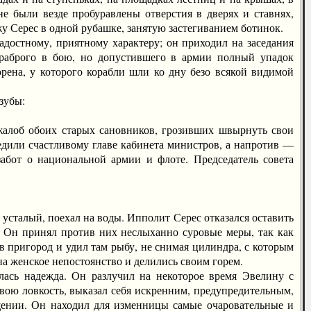
е были везде пробуравлены отверстия в дверях и ставнях,
жу Серес в одной рубашке, занятую застегиванием ботинок.
остному, приятному характеру; он приходил на заседания
храброго в бою, но допустившего в армии полный упадок
ена, у которого корабли шли ко дну безо всякой видимой
зубы:
лоб обоих старых сановников, грозивших швырнуть свои
едили счастливому главе кабинета министров, а напротив —
забот о национальной армии и флоте. Председатель совета
усталый, поехал на воды. Ипполит Серес отказался оставить
. Он принял против них неслыханно суровые меры, так как
в пригород и удил там рыбу, не снимая цилиндра, с которым
 на женское непостоянство и делились своим горем.
ь надежда. Он разлучил на некоторое время Эвелину с
 свою ловкость, выказал себя искренним, предупредительным,
щении. Он находил для изменницы самые очаровательные и