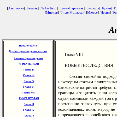
[
Аверченко
] [
Бальзак
] [
Лейла Берг
] [
Буало-Нарсежак
] [
Булгаков
] [
Бунин
] [
Г
[
Мирнев
] [
Ги де Мопассан
] [
Мюссе
] [
Несин
] [
Эд
А
Начало сайта
Другие произведения автора
Глава VIII
Начало произведения
КНИГА ПЕРВАЯ
НОВЫЕ ПОСЛЕДСТВИЯ
Глава III
Сессия спокойно подходила к
Глава IV
некоторым статьям влиятельных
Глава V
банковские патриоты требуют 
Глава VI
границы и защитить наши колон
Глава VIII
слухи возникали каждый год с р
КНИГА ВТОРАЯ
постепенно заглохнуть, при у
Глава II
колониальных войн; народ не 
Глава IV
назревающего европейского ко
Глава V