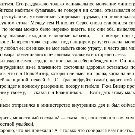
житься. Его раздражало только маниакальное молчание министр
битком набитым бумагами, не говорил ни слова, отказывался о
республики; утомленный упорными трудами, он пользовался 
 сукном стола. Между тем Ипполит Серес снова становился си
с; по ночам можно было нередко видеть, как они оба, выдел
ву шалями, входили в модные кабачки, — и вскоре они сд
тюне Лаперсон тоже скрывал под панцирем рану: его жена, моло
 любил ее; он никак не мог забыть свою утрату, и часто два мин
мара, обменивались печальным взглядом и отирали слезы.
 удар в самое сердце, не признавал себя побежденным. Он пок
енная из-за плачевного состояния здоровья оставаться по
сь, что г-н Поль Визир, который не имел ни гроша, когда на ней
ей женщиной, некоей Э... С... (расшифруйте сами!), дарит это
стро идет к полному разорению, позору и гибели. Г-жа Визир про
 твоему, — сказал г-н Бланпиньон. — Если дать этому мальчи
ь.
н отправился в министерство внутренних дел и был сейчас ж
ь, милостивый государь! — сказал он, воинственно взмахну
остной улыбкой.
шо, что вы приехали! А я только что собирался вам писать... 