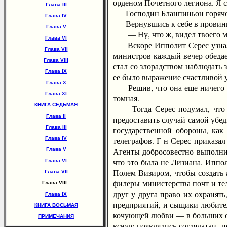
орденом Почетного легиона. Я с
Глава III
Господин Бланпиньон горячо п
Глава IV
Вернувшись к себе в провинцию
Глава V
— Ну, что ж, видел твоего муж
Глава VI
Вскоре Ипполит Серес узнал из
Глава VII
министров каждый вечер обедае
Глава VIII
стал со злорадством наблюдать 
Глава IX
ее было выражение счастливой у
Глава X
Решив, что она еще ничего не 
Глава XI
томная.
КНИГА СЕДЬМАЯ
Тогда Серес подумал, что она
Глава II
предоставить случай самой убед
Глава III
государственной обороны, как
Глава IV
телеграфов. Г-н Серес приказал
Агенты добросовестно выполнил
Глава V
что это была не Лизиана. Иппо
Глава VI
Полем Визиром, чтобы создать 
Глава VII
филеры министерства почт и те
Глава VIII
друг у друга право их охранят
Глава IX
предприятий, и сыщики-любител
КНИГА ВОСЬМАЯ
кочующей любви — в больших оте
ПРИМЕЧАНИЯ
всюду появлялись соглядатаи, п