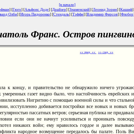
[в начало]
офман
] [
Гюго
] [
Альфонс Доде
] [
Драйзер
] [
Знаменский
] [
Леонид Зорин
] [
Кашиф
]
вард Олби
] [
Игорь Пидоренко
] [
Стендаль
] [
Тэффи
] [
Владимир Фирсов
] [
Флобер
натоль Франс. Остров пингвино
<< пред. <<
>> след. >>
 концу, и правительство не обнаружило ничего угрожающе
 умеренных газет видно было, что настойчивость еврейских и
цивилизовать Нигритию с помощью военной силы и что стальн
ии, исступленно добивается постройки все новых и новых бро
егулярностью пассатных ветров; серьезная публика не придавал
словии если они не начнут усиливаться и проникать повсюд
хотел никаких войн; ему нравилось гордое и далее вызываю
нфликта народное возмущение передалось бы палате. Поль Ви