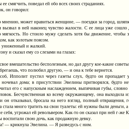
 ее смягчить, поведал ей обо всех своих страданиях.
, он говорил:
 мнению, может нравиться женщине, — поездки за город, шляпк
ызвал в ней наконец чувство жалости. С ее лица уже сошло д
 мягкость. Но стоило мужу сделать хотя бы движение, чтобы за
ом, как золотым поясом.
 униженный и жалкий.
 и сказал ему со слезами на глазах:
ое вмешательство бесполезным, но дал другу кое-какие советы
гаешь, что полюбил другую, — и она к тебе вернется.
 Ипполит пустил через газеты слух, будто он пропадает у 
е ночевал дома; в присутствии Эвелины притворялся, будто н
читал его с напускным наслаждением, выпячивая губы, словно 
уловок. Бесчувственная ко всему окружающему, она выходила из
и он отказывал, бросала на него взгляд, полный отвращения, г
 стала много тратить на свои туалеты: ей нужны были деньги, а 
ебя, угрожал ей револьвером. Как-то он сказал при ней г-же К
оспитали свою дочь, как продажную девку.
— крикнула Эвелина. — Я разведусь с ним.