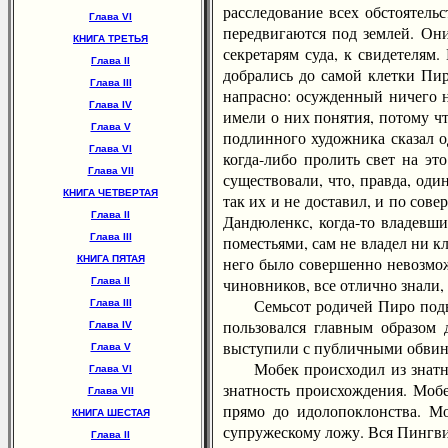
расследование всех обстоятель
Глава VI
передвигаются под землей. Он
КНИГА ТРЕТЬЯ
секретарям суда, к свидетелям.
Глава II
добрались до самой клетки Пир
Глава III
напрасно: осужденный ничего н
Глава IV
имели о них понятия, потому ч
Глава V
подлинного художника сказал о
Глава VI
когда-либо пролить свет на эт
Глава VII
существовали, что, правда, оди
КНИГА ЧЕТВЕРТАЯ
так их и не доставил, и по со
Глава II
Дандюленкс, когда-то владевш
Глава III
поместьями, сам не владел ни к
КНИГА ПЯТАЯ
него было совершенно невозмож
чиновников, все отлично знали,
Глава II
Семьсот родичей Пиро подверг
Глава III
пользовался главным образом
Глава IV
выступили с публичными обвинен
Глава V
Мобек происходил из знатного
Глава VI
знатность происхождения. Моб
Глава VII
прямо до идолопоклонства. Мо
КНИГА ШЕСТАЯ
супружескому ложу. Вся Пингвин
Глава II