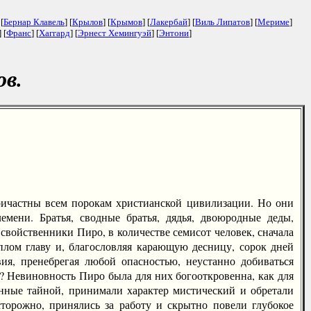
 [
Бернар Клавель
] [
Крылов
] [
Крымов
] [
Лакербай
] [
Виль Липатов
] [
Мериме
]
] [
Франс
] [
Хаггард
] [
Эрнест Хемингуэй
] [
Энтони
]
в.
ичастны всем порокам христианской цивилизации. Но они
мени. Братья, сводные братья, дядья, двоюродные деды,
войственники Пиро, в количестве семисот человек, сначала
плом главу и, благословляя карающую десницу, сорок дней
ия, пренебрегая любой опасностью, неустанно добиваться
? Невиновность Пиро была для них богооткровенна, как для
енные тайной, принимали характер мистический и обретали
сторожно, принялись за работу и скрытно повели глубокое