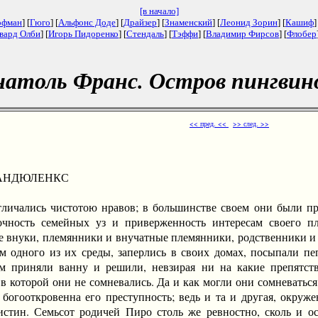
[в начало]
офман
] [
Гюго
] [
Альфонс Доде
] [
Драйзер
] [
Знаменский
] [
Леонид Зорин
] [
Кашиф
]
вард Олби
] [
Игорь Пидоренко
] [
Стендаль
] [
Тэффи
] [
Владимир Фирсов
] [
Флобер
натоль Франс. Остров пингвино
<< пред. <<
>> след. >>
ДАНДЮЛЕНКС
чались чистотою нравов; в большинстве своем они были пр
чность семейных уз и приверженность интересам своего пле
 внуки, племянники и внучатные племянники, родственники и с
м одного из их среды, заперлись в своих домах, посыпали пе
м приняли ванну и решили, невзирая ни на какие препятств
в которой они не сомневались. Да и как могли они сомневаться
богооткровенна его преступность; ведь и та и другая, окруж
истин. Семьсот родичей Пиро столь же ревностно, сколь и о