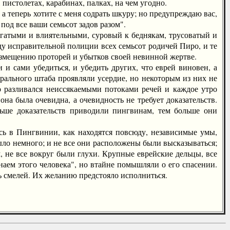
пистолетах, карабинах, палках, на чем угодно.
теперь хотите с меня содрать шкуру; но предупреждаю вас,
под все ваши семьсот задов разом".
гатыми и влиятельными, суровый к беднякам, трусоватый и
у исправительной полиции всех семьсот родичей Пиро, и те
озмещению проторей и убытков своей невинной жертве.
 сами убедиться, и убедить других, что еврей виновен, а
рального штаба проявляли усердие, но некоторым из них не
р разливался неиссякаемыми потоками речей и каждое утро
на была очевидна, а очевидность не требует доказательств.
ьше доказательств приводили пингвинам, тем больше они
ь в Пингвинии, как находятся повсюду, независимые умы,
ло немного; и не все они расположены были высказываться;
 не все вокруг были глухи. Крупные еврейские дельцы, все
наем этого человека", но втайне помышляли о его спасении.
ь смелей. Их желанию предстояло исполниться.