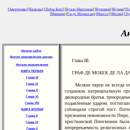
[
Аверченко
] [
Бальзак
] [
Лейла Берг
] [
Буало-Нарсежак
] [
Булгаков
] [
Бунин
] [
Г
[
Мирнев
] [
Ги де Мопассан
] [
Мюссе
] [
Несин
] [
Эд
А
Начало сайта
Другие произведения автора
Глава III
Начало произведения
КНИГА ПЕРВАЯ
ГРАФ ДЕ МОБЕК ДЕ ЛА 
Глава III
Мелкие евреи не всегда отли
Глава IV
сохраняли патриархальную про
Глава V
двоюродные братья, троюродные
Глава VI
подавленные ударом, постигши
Глава VIII
соблюдали строгий пост. Пото
КНИГА ВТОРАЯ
признания невиновности Пиро, 
Глава II
христианской Пингвинии была 
Глава IV
непререкаемость религиозных 
Глава V