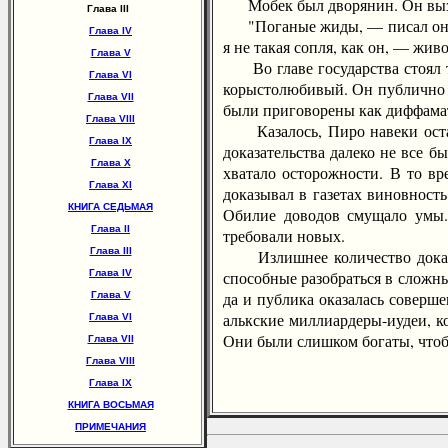
Мобек был дворянин. Он вызвал 
Глава III
"Поганые жиды, — писал он им 
Глава IV
я не такая сопля, как он, — жив
Глава V
Во главе государства стоял т
Глава VI
корыстолюбивый. Он публично п
Глава VII
были приговорены как диффамат
Глава VIII
Казалось, Пиро навеки останет
Глава IX
доказательства далеко не все 
Глава X
хватало осторожности. В то вр
Глава XI
доказывал в газетах виновность
КНИГА СЕДЬМАЯ
Обилие доводов смущало умы. 
Глава II
требовали новых.
Глава III
Излишнее количество доказате
Глава IV
способные разобраться в сложн
да и публика оказалась соверш
Глава V
алькские миллиардеры-иудеи, ко
Глава VI
Они были слишком богаты, чтоб
Глава VII
Глава VIII
Глава IX
КНИГА ВОСЬМАЯ
ПРИМЕЧАНИЯ