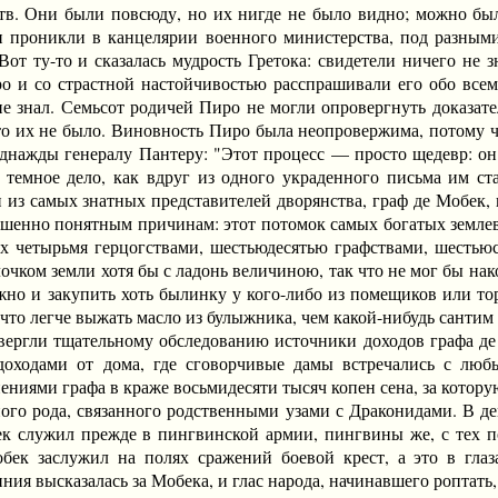
ств. Они были повсюду, но их нигде не было видно; можно бы
и проникли в канцелярии военного министерства, под разны
 Вот ту-то и сказалась мудрость Гретока: свидетели ничего не
о и со страстной настойчивостью расспрашивали его обо всем
е знал. Семьсот родичей Пиро не могли опровергнуть доказател
то их не было. Виновность Пиро была неопровержима, потому чт
днажды генералу Пантеру: "Этот процесс — просто щедевр: он
о темное дело, как вдруг из одного украденного письма им ста
н из самых знатных представителей дворянства, граф де Мобек, 
вершенно понятным причинам: этот потомок самых богатых земле
их четырьмя герцогствами, шестьюдесятью графствами, шесть
лочком земли хотя бы с ладонь величиною, так что не мог бы нак
но и закупить хоть былинку у кого-либо из помещиков или то
 что легче выжать масло из булыжника, чем какой-нибудь сантим
ли тщательному обследованию источники доходов графа де М
 доходами от дома, где сговорчивые дамы встречались с л
иями графа в краже восьмидесяти тысяч копен сена, за котору
 рода, связанного родственными узами с Драконидами. В демо
ек служил прежде в пингвинской армии, пингвины же, с тех 
бек заслужил на полях сражений боевой крест, а это в гла
ия высказалась за Мобека, и глас народа, начинавшего роптать,