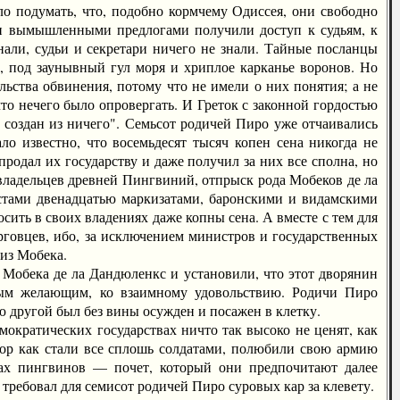
ло подумать, что, подобно кормчему Одиссея, они свободно
ми вымышленными предлогами получили доступ к судьям, к
 знали, судьи и секретари ничего не знали. Тайные посланцы
, под заунывный гул моря и хриплое карканье воронов. Но
ьства обвинения, потому что не имели о них понятия; а не
о нечего было опровергать. И Греток с законной гордостью
 создан из ничего". Семьсот родичей Пиро уже отчаивались
ло известно, что восемьдесят тысяч копен сена никогда не
продал их государству и даже получил за них все сполна, но
владельцев древней Пингвиний, отпрыск рода Мобеков де ла
юстами двенадцатью маркизатами, баронскими и видамскими
осить в своих владениях даже копны сена. А вместе с тем для
рговцев, ибо, за исключением министров и государственных
 из Мобека.
обека де ла Дандюленкс и установили, что этот дворянин
юбым желающим, ко взаимному удовольствию. Родичи Пиро
ю другой был без вины осужден и посажен в клетку.
кратических государствах ничто так высоко не ценят, как
пор как стали все сплошь солдатами, полюбили свою армию
зах пингвинов — почет, который они предпочитают далее
 требовал для семисот родичей Пиро суровых кар за клевету.