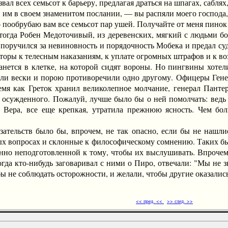
всех семьсот к барьеру, предлагая драться на шпагах, саблях, 
в своем знаменитом послании, — вы распяли моего господа, а 
о пообрубаю вам все семьсот пар ушей. Получайте от меня пинок 
огда Робен Медоточивый, из деревенских, мягкий с людьми бо
оручился за невиновность и порядочность Мобека и предал суд
оры к телесным наказаниям, к уплате огромных штрафов и к в
ся в клетке, на которой сидят вороны. Но пингвины хотели и
были вески и порою противоречили одно другому. Офицеры Гене
емя как Греток хранил великолепное молчание, генерал Панте
 осужденного. Пожалуй, лучше было бы о ней помолчать: ведь о
Вера, все еще крепкая, утратила прежнюю ясность. Чем бол
льств было бы, впрочем, не так опасно, если бы не нашлис
ых вопросах и склонные к философическому сомнению. Таких бы
енно неподготовленной к тому, чтобы их выслушивать. Впрочем,
гда кто-нибудь заговаривал с ними о Пиро, отвечали: "Мы не з
ы не соблюдать осторожности, и желали, чтобы другие оказалис
<< пред. <<
>> след. >>