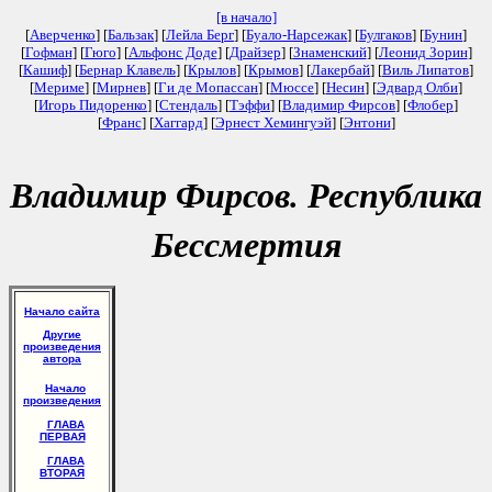
[в начало]
[
Аверченко
] [
Бальзак
] [
Лейла Берг
] [
Буало-Нарсежак
] [
Булгаков
] [
Бунин
]
[
Гофман
] [
Гюго
] [
Альфонс Доде
] [
Драйзер
] [
Знаменский
] [
Леонид Зорин
]
[
Кашиф
] [
Бернар Клавель
] [
Крылов
] [
Крымов
] [
Лакербай
] [
Виль Липатов
]
[
Мериме
] [
Мирнев
] [
Ги де Мопассан
] [
Мюссе
] [
Несин
] [
Эдвард Олби
]
[
Игорь Пидоренко
] [
Стендаль
] [
Тэффи
] [
Владимир Фирсов
] [
Флобер
]
[
Франс
] [
Хаггард
] [
Эрнест Хемингуэй
] [
Энтони
]
Владимир Фирсов. Республика
Бессмертия
Начало сайта
Другие
произведения
автора
Начало
произведения
ГЛАВА
ПЕРВАЯ
ГЛАВА
ВТОРАЯ