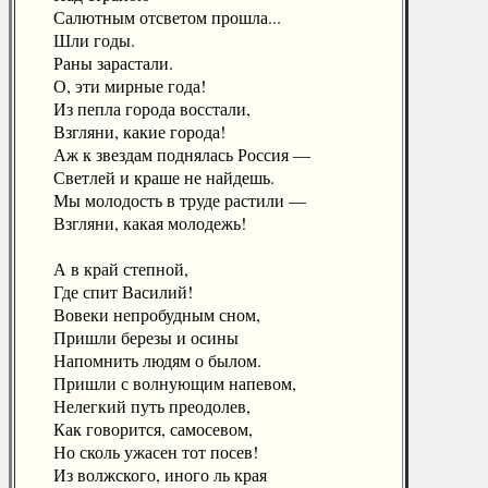
Салютным отсветом прошла...
Шли годы.
Раны зарастали.
О, эти мирные года!
Из пепла города восстали,
Взгляни, какие города!
Аж к звездам поднялась Россия —
Светлей и краше не найдешь.
Мы молодость в труде растили —
Взгляни, какая молодежь!
А в край степной,
Где спит Василий!
Вовеки непробудным сном,
Пришли березы и осины
Напомнить людям о былом.
Пришли с волнующим напевом,
Нелегкий путь преодолев,
Как говорится, самосевом,
Но сколь ужасен тот посев!
Из волжского, иного ль края