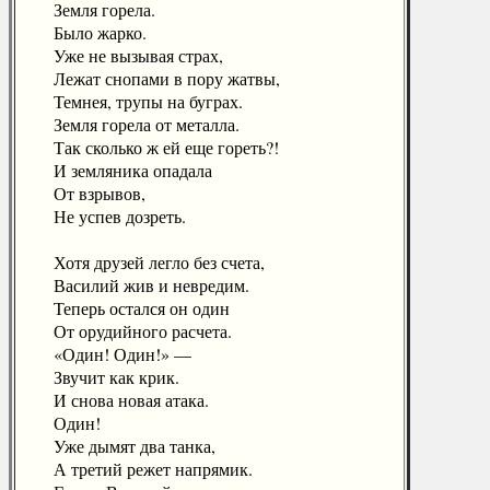
Земля горела.
Было жарко.
Уже не вызывая страх,
Лежат снопами в пору жатвы,
Темнея, трупы на буграх.
Земля горела от металла.
Так сколько ж ей еще гореть?!
И земляника опадала
От взрывов,
Не успев дозреть.
Хотя друзей легло без счета,
Василий жив и невредим.
Теперь остался он один
От орудийного расчета.
«Один! Один!» —
Звучит как крик.
И снова новая атака.
Один!
Уже дымят два танка,
А третий режет напрямик.