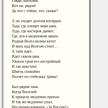
Гляди, Василий,
Вот он, рядом!
Да что с тобою, что, скажи?
А он уходит долгим взглядом
Туда, где плещет море ржи,
Туда, где костерок дымит,
Где, вся в малиновом закате,
Родная Волга волны катит
И мать над Волгою стоит...
А танк идет,
Идет сквозь рвы.
Ужасен гром его нестройный.
И так некстати
Шмель спокойно
Ползет по стебельку травы!
Был рядом танк,
Когда Василий
К прицелу медленно припал
И так же медленно упал,
Неслышно крикнув: «За Россию!»