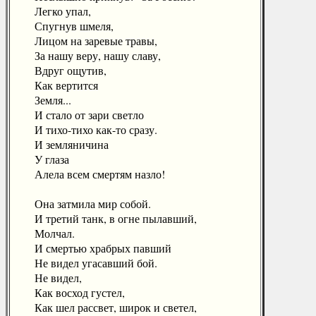
Легко упал,
Спугнув шмеля,
Лицом на заревые травы,
За нашу веру, нашу славу,
Вдруг ощутив,
Как вертится
Земля...
И стало от зари светло
И тихо-тихо как-то сразу.
И земляничина
У глаза
Алела всем смертям назло!
Она затмила мир собой.
И третий танк, в огне пылавший,
Молчал.
И смертью храбрых павший
Не видел угасавший бой.
Не видел,
Как восход густел,
Как шел рассвет, широк и светел,