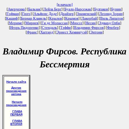
[в начало]
[
Аверченко
] [
Бальзак
] [
Лейла Берг
] [
Буало-Нарсежак
] [
Булгаков
] [
Бунин
]
[
Гофман
] [
Гюго
] [
Альфонс Доде
] [
Драйзер
] [
Знаменский
] [
Леонид Зорин
]
[
Кашиф
] [
Бернар Клавель
] [
Крылов
] [
Крымов
] [
Лакербай
] [
Виль Липатов
]
[
Мериме
] [
Мирнев
] [
Ги де Мопассан
] [
Мюссе
] [
Несин
] [
Эдвард Олби
]
[
Игорь Пидоренко
] [
Стендаль
] [
Тэффи
] [
Владимир Фирсов
] [
Флобер
]
[
Франс
] [
Хаггард
] [
Эрнест Хемингуэй
] [
Энтони
]
Владимир Фирсов. Республика
Бессмертия
Начало сайта
Другие
произведения
автора
Начало
произведения
ГЛАВА
ПЕРВАЯ
ГЛАВА
ВТОРАЯ