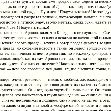
оит два цента фунт, и соседи уже продают свои фермы за неслы
а ведь он все равно что золото! Да вон там, подальше, целые б
 земли длинной грядой. Ну и дела! Подумать только! Но хоть дум
зарождался и расцветал великий, потрясающий замысел. У него 
ься потом в летнюю жару, вволю мечтать, сложа руки, жевать таб
белый свет! Подумать только!
ал наконец Арнолд, видя, что Квидер его не слушает. — Съезжу
н стегнул своих костлявых кляч и покатил по каменистой пыльн
ужто все это правда? Неужто Портер продал ферму? Съездив 
ле правда, но сохранил новость в тайне: он лелеял волшебную 
л ее, выплачивал за нее то деньгами, по нескольку долларов, 
ранных людей, как их там Арнолд называл, «зыскатели» вроде, 
ямо чудеса! Сколько он получит? Наверняка тысяч пять, — вон 
чае — немного побольше, чем Данк. Трудно высчитать точно, но
а, очень тревожило — мысль о злобном, жестокосердном его
ж наверно, захотят получить свою долю этих сказочных благ; они
существование. Они ведь куда упрямей и сильней его. Он стано
и делала, что насмехалась и глумилась над ним, — сейчас он ни 
 считает неудачником и лодырем, сама ничего не делает, а отец
они давно сгинули в затхлой атмосфере озлобленности и нищеты
, захотят получить свою долю. Он прожил с ними долгие, безра