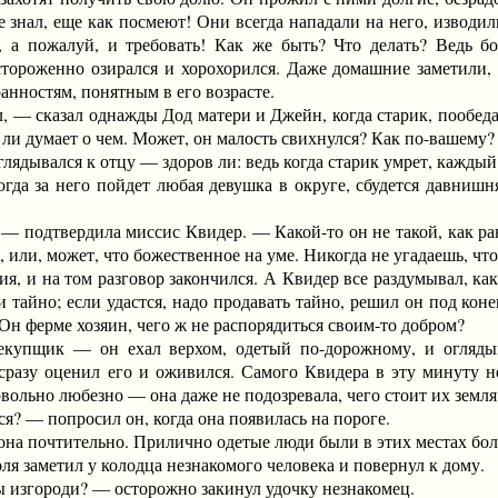
 знал, еще как посмеют! Они всегда нападали на него, изводили.
, а пожалуй, и требовать! Как же быть? Что делать? Ведь бо
стороженно озирался и хорохорился. Даже домашние заметили, к
анностям, понятным в его возрасте.
— сказал однажды Дод матери и Джейн, когда старик, пообедав,
о ли думает о чем. Может, он малость свихнулся? Как по-вашему?
дывался к отцу — здоров ли: ведь когда старик умрет, каждый 
огда за него пойдет любая девушка в округе, сбудется давнишн
подтвердила миссис Квидер. — Какой-то он не такой, как рань
о, или, может, что божественное на уме. Никогда не угадаешь, что
и на том разговор закончился. А Квидер все раздумывал, как б
тайно; если удастся, надо продавать тайно, решил он под коне
Он ферме хозяин, чего ж не распорядиться своим-то добром?
ик — он ехал верхом, одетый по-дорожному, и оглядывал 
сразу оценил его и оживился. Самого Квидера в эту минуту н
ольно любезно — она даже не подозревала, чего стоит их земля, 
 — попросил он, когда она появилась на пороге.
а почтительно. Прилично одетые люди были в этих местах бол
 заметил у колодца незнакомого человека и повернул к дому.
изгороди? — осторожно закинул удочку незнакомец.