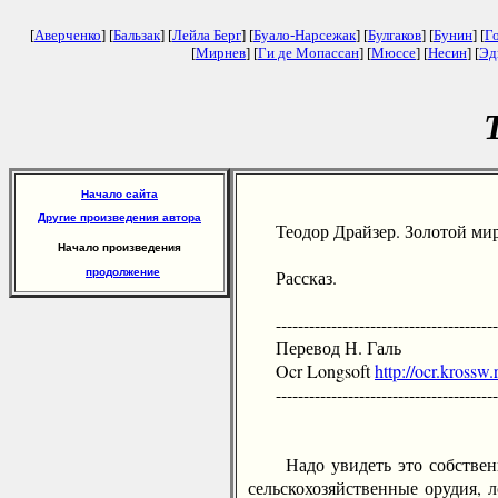
[
Аверченко
] [
Бальзак
] [
Лейла Берг
] [
Буало-Нарсежак
] [
Булгаков
] [
Бунин
] [
Г
[
Мирнев
] [
Ги де Мопассан
] [
Мюссе
] [
Несин
] [
Эд
Начало сайта
Другие произведения автора
Теодор Драйзер. Золотой мир
Начало произведения
продолжение
Рассказ.
-----------------------------------------
Перевод Н. Галь
Ocr Longsoft
http://ocr.krossw.
-----------------------------------------
Надо увидеть это собственными
сельскохозяйственные орудия, 