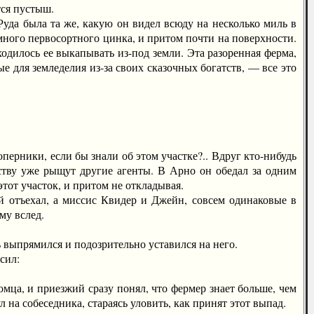
ся пустыш.
да была та же, какую он видел всюду на несколько миль в
 много первосортного цинка, и притом почти на поверхности.
ходилось ее выкапывать из-под земли. Эта разоренная ферма,
 для земледелия из-за своих сказочных богатств, — все это
ерники, если бы знали об этом участке?.. Вдруг кто-нибудь
дству уже рыщут другие агенты. В Арно он обедал за одним
тот участок, и притом не откладывая.
тъехал, а миссис Квидер и Джейн, совсем одинаковые в
му вслед.
 выпрямился и подозрительно уставился на него.
сил:
, и приезжий сразу понял, что фермер знает больше, чем
 на собеседника, стараясь уловить, как принят этот выпад.