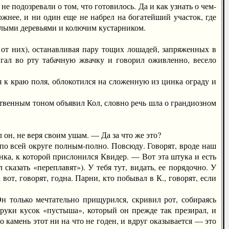
 подозревали о том, что готовилось. Да и как узнать о чем-
жнее, и ни один еще не набрел на богатейший участок, где
хлыми деревьями и колючим кустарником.
 них), останавливая пару тощих лошадей, запряженных в
игал во рту табачную жвачку и говорил оживленно, весело
 краю поля, облокотился на сложенную из цинка ограду и
нным тоном объявил Кол, словно речь шла о грандиозном
, не веря своим ушам. — Да за что же это?
о всей округе полным-полно. Повсюду. Говорят, вроде наш
нка, к которой прислонился Квидер. — Вот эта штука и есть
 сказать «переплавят»). У тебя тут, видать, ее порядочно. У
 вот, говорят, годна. Парни, кто побывал в К., говорят, если
 только мечтательно прищурился, скривил рот, собираясь
 руки кусок «пустыша», который он прежде так презирал, и
то камень этот ни на что не годен, и вдруг оказывается — это