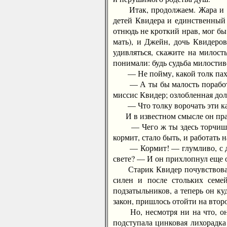
Итак, продолжаем. Жара и дож
детей Квидера и единственный
отнюдь не кроткий нрав, мог бы
мать), и Джейн, дочь Квидеро
удивляться, скажите на милост
понимали: будь судьба милостив
— Не пойму, какой толк пахать
— А ты бы малость поработал, 
миссис Квидер; озлобленная дол
— Что толку ворочать эти камн
И в известном смысле он пра
— Чего ж ты здесь торчишь? — 
кормит, стало быть, и работать н
— Кормит! — глумливо, с досад
свете? — И он прихлопнул еще 
Старик Квидер почувствовал ед
силен и после стольких семе
подзатыльников, а теперь он ку
закон, пришлось отойти на второ
Но, несмотря ни на что, они 
подступала цинковая лихорадка