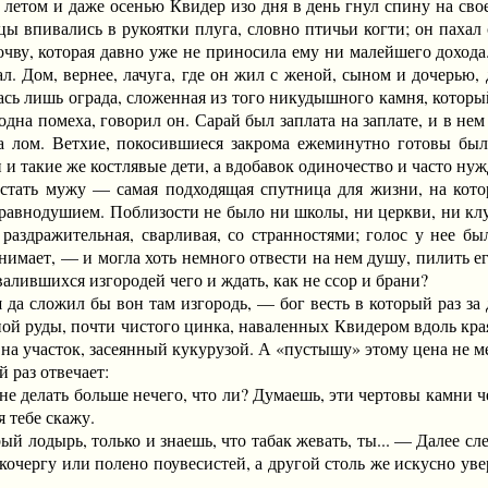
 летом и даже осенью Квидер изо дня в день гнул спину на сво
цы впивались в рукоятки плуга, словно птичьи когти; он пахал
чву, которая давно уже не приносила ему ни малейшего дохода.
ал. Дом, вернее, лачуга, где он жил с женой, сыном и дочерью, 
ась лишь ограда, сложенная из того никудышного камня, которы
дна помеха, говорил он. Сарай был заплата на заплате, и в нем
на лом. Ветхие, покосившиеся закрома ежеминутно готовы бы
 и такие же костлявые дети, а вдобавок одиночество и часто ну
ь мужу — самая подходящая спутница для жизни, на котору
авнодушием. Поблизости не было ни школы, ни церкви, ни клуба
аздражительная, сварливая, со странностями; голос у нее б
имает, — и могла хоть немного отвести на нем душу, пилить его
алившихся изгородей чего и ждать, как не ссор и брани?
ложил бы вон там изгородь, — бог весть в который раз за де
ой руды, почти чистого цинка, наваленных Квидером вдоль края
 на участок, засеянный кукурузой. А «пустышу» этому цена не м
раз отвечает:
 делать больше нечего, что ли? Думаешь, эти чертовы камни че
я тебе скажу.
лодырь, только и знаешь, что табак жевать, ты... — Далее сле
 кочергу или полено поувесистей, а другой столь же искусно ув