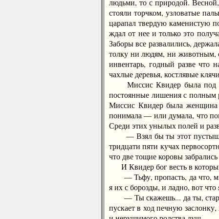
людьми, то с природой. Весной,
стояли торчком, узловатые паль
царапал твердую каменистую по
ждал от нее и только это получ
Заборы все развалились, держал
толку ни людям, ни животным, о
инвентарь, годный разве что 
чахлые деревья, костлявые клячи
Миссис Квидер была под стат
постоянные лишения с полным р
Миссис Квидер была женщина р
понимала — или думала, что пон
Среди этих унылых полей и разв
— Взял бы ты этот пустыш да с
тридцати пяти кучах первосортн
что две тощие коровы забрались
И Квидер бог весть в который 
— Тьфу, пропасть, да что, мне
я их с борозды, и ладно, вот что 
— Ты скажешь... да ты, старый 
пускает в ход печную заслонку,
и нерушимого родства душ.