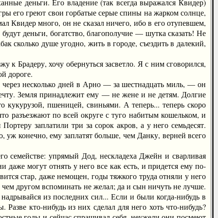
ханные деньги. Его владение (так всегда выражался Квидер)
угры его греют свои горбатые серые спины на жарком солнце,
ал Квидер много, он не сказал ничего, ибо в его отупевшем,
будут деньги, богатство, благополучие — шутка сказать! Не
ак сколько душе угодно, жить в городе, съездить в далекий,
 к Брадеру, хочу обернуться засветло. Я с ним сговорился,
ой дороге.
через несколько дней в Арно — за шестнадцать миль, — он
мечту. Земля принадлежит ему — не жене и не детям. Долгие
то кукурузой, пшеницей, свиньями. А теперь... теперь скоро
что разъезжают по всей округе с туго набитым кошельком, и
Портеру заплатили три за сорок акров, а у него семьдесят.
, уж конечно, ему заплатят больше, чем Данку, верней всего
 семействе: упрямый Дод, нескладеха Джейн и сварливая
 даже могут отнять у него все как есть, и придется ему по-
вится стар, даже немощен, годы тяжкого труда отняли у него
о чем другом вспоминать не желал; да и сын ничуть не лучше.
 надрывайся из последних сил... Если и были когда-нибудь в
. Разве кто-нибудь из них сделал для него хоть что-нибудь?
достные годы и сейчас спрашивал себя, неужели они посмеют