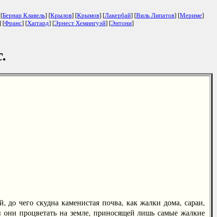
 [
Бернар Клавель
] [
Крылов
] [
Крымов
] [
Лакербай
] [
Виль Липатов
] [
Мериме
]
] [
Франс
] [
Хаггард
] [
Эрнест Хемингуэй
] [
Энтони
]
.
 до чего скудна каменистая почва, как жалки дома, сараи,
ы они процветать на земле, приносящей лишь самые жалкие