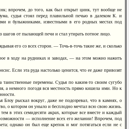
; впрочем, до того, как был открыт цинк, тут вообще не
бума, судья стоял перед плавильной печью в далеком К. и
мнями и булыжниками, известными в его родных местах под
 шагов от пылающей печи и стал утирать потное лицо.
ывая его со всех сторон. — Точь-в-точь такие же, и сколько
ое в ходу на рудниках и заводах, — на этом можно нажить
ис. Если эта руда настолько ценится, что ее даже привозят
а таинственные перемены. Судья по каким-то своим сугубо
я, а немного погодя вся местность прямо кишела ими. Но к
енности.
Блоу рыскал вокруг, даже не подозревал, что в камнях, о
тво, о котором он уныло и бесплодно мечтал всю свою жизнь.
 тем в этих семидесяти акрах, которые все вместе и каждый
е возможности — исполнение всех его желании! Впрочем, под
ета; однако он был еще крепок и мог потягаться если не с