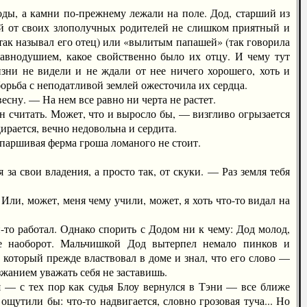
ы, а камни по-прежнему лежали на поле. Дод, старший из
ий от своих злополучных родителей не слишком приятный и
(так называл его отец) или «вылитым папашей» (так говорила
равнодушием, какое свойственно было их отцу. И чему тут
изни не видели и не ждали от нее ничего хорошего, хоть и
борьба с неподатливой землей ожесточила их сердца.
ну. — На нем все равно ни черта не растет.
 считать. Может, что и выросло бы, — визгливо огрызается
рается, вечно недовольна и сердита.
аршивая ферма гроша ломаного не стоит.
 свои владения, а просто так, от скуки. — Раз земля тебя
, может, меня чему учили, может, я хоть что-то видал на
о работал. Однако спорить с Додом ни к чему: Дод молод,
е наоборот. Мальчишкой Дод вытерпел немало пинков и
, который прежде властвовал в доме и знал, что его слово —
юзжанием уважать себя не заставишь.
 — с тех пор как судья Блоу вернулся в Тэни — все ближе
утили бы: что-то надвигается, словно грозовая туча... Но