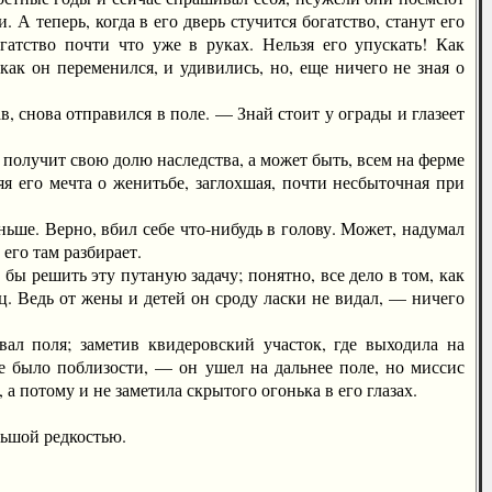
 А теперь, когда в его дверь стучится богатство, станут его
гатство почти что уже в руках. Нельзя его упускать! Как
ак он переменился, и удивились, но, еще ничего не зная о
 снова отправился в поле. — Знай стоит у ограды и глазеет
получит свою долю наследства, а может быть, всем на ферме
яя его мечта о женитьбе, заглохшая, почти несбыточная при
ше. Верно, вбил себе что-нибудь в голову. Может, надумал
 его там разбирает.
ы решить эту путаную задачу; понятно, все дело в том, как
ц. Ведь от жены и детей он сроду ласки не видал, — ничего
поля; заметив квидеровский участок, где выходила на
е было поблизости, — он ушел на дальнее поле, но миссис
а потому и не заметила скрытого огонька в его глазах.
ьшой редкостью.