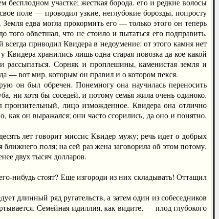
ем бесплодном участке; жесткая борода. его и редкие волосы
 свое поле — проводил узкие, неглубокие борозды, попросту
 Земля едва могла прокормить его — только этого он теперь
до того обветшал, что не стоило и пытаться его подправить.
й всегда приводил Квидера в недоумение: от этого камня нет
 у Квидера хранились лишь одна старая повозка да кое-какой
ли рассыпаться. Сорняк и проплешины, каменистая земля и
жда — вот мир, которым он правил и о котором пекся.
ю он был обречен. Понемногу она научилась переносить
, ни хотя бы соседей, и потому семья жила очень одиноко.
ыл пронзительный, лицо изможденное. Квидера она отлично
, как он выражался; они часто ссорились, да оно и понятно.
сять лет говорит миссис Квидер мужу; речь идет о добрых
 ближнего поля; на сей раз жена заговорила об этом потому,
енее двух тысяч долларов.
го-нибудь стоят? Еще изгороди из них складывать! Оттащил
дует длинный ряд ругательств, а затем один из собеседников
ертывается. Семейная идиллия, как видите, — плод глубокого