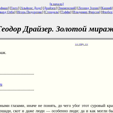
[в начало]
офман
] [
Гюго
] [
Альфонс Доде
] [
Драйзер
] [
Знаменский
] [
Леонид Зорин
] [
Кашиф
]
вард Олби
] [
Игорь Пидоренко
] [
Стендаль
] [
Тэффи
] [
Владимир Фирсов
] [
Флобер
Теодор Драйзер. Золотой мираж
>> след. >>
аж.
--------------------------
ru
--------------------------
 глазами, иначе не понять, до чего убог этот суровый край,
лошади, скот и даже люди — особенно люди; да и как могли б