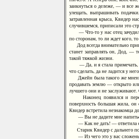
заикнуться о дележе, — и все же
улещать, выпрашивать подачки
затравленная крыса, Квидер на
случившемся, приписали это стр
— Что-то у нас отец зачудил, 
по сторонам, то ли ждет кого, т
Дод всегда внимательно пригля
станет заправлять он, Дод, — т
такой тяжкой жизни.
— Да, и я стала примечать, — 
что сделать, да не ладится у нег
Джейн была такого же мнения, 
продавать землю — открыто или 
лучшего они и не заслуживают. 
Наконец появился и перекупщ
поверхность большая жила, он 
Квидер встретила незнакомца дов
— Вы не дадите мне напиться?
— Как не дать! — ответила он
Старик Квидер с дальнего поля
— Из чего это у вас сложены 