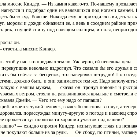
а миссис Квидер. — Из камня какого-то. По-нашему прозывает
нулся и подобрал один из валявшихся под ногами камней. Ру
здесь было куда больше. Никогда ему не приходилось видеть так
уг, морозы и дожди обнажили ее, а ведь в соседнем районе при
тарик, гнущий спину под палящим солнцем, и поля, непригодные
осил он.
ответила миссис Квидер.
чтоб у нас кто продавал землю. Уж верно, ей невелика цена.
рекупщик невольно вздрогнул. Что сказали бы его друзья и соп
упить бы сейчас за бесценок, это наверняка нетрудно! По сосе
стями, должно быть, и они занимаются тем же. Надо заполучить э
ю с вашим мужем, — сказал он, тронул поводья и рысцой о
уваемых ветром, стояли на развалившемся крыльце и смотрели е
зала Джейн. — Чего это ему надо от папаши?
ближается чужой человек, взялся было снова за плуг, а теперь
овался, порассуждал минуту-другую о погоде и наконец спро
е продается тут поблизости хороший участок под пашню?
ю? — ехидно спросил Квидер, испытующе глядя на незнакомца
че покупают больше из-за руды. — Он сбоку, по-птичьи, взглянул