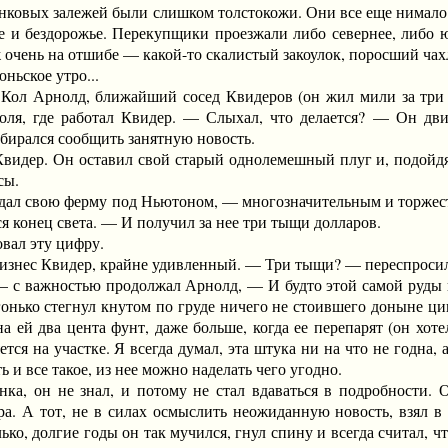
ковых залежей были слишком толстокожи. Они все еще нимало не
ье и бездорожье. Перекупщики проезжали либо севернее, либо ю
очень на отшибе — какой-то скалистый закоулок, поросший ча
ьское утро...
Арнолд, ближайший сосед Квидеров (он жил мили за три от
поля, где работал Квидер. — Слыхал, что делается? — Он дв
обирался сообщить занятную новость.
ер. Он оставил свой старый однолемешный плуг и, подойдя к
сы.
свою ферму под Ньютоном, — многозначительным и торжестве
ся конец света. — И получил за нее три тыщи долларов.
ал эту цифру.
с Квидер, крайне удивленный. — Три тыщи? — переспросил он
с важностью продолжал Арнолд, — И будто этой самой руды п
гонько стегнул кнутом по груде ничего не стоившего доныне ци
а ей два цента фунт, даже больше, когда ее перепарят (он хотел
тся на участке. Я всегда думал, эта штука ни на что не годна, а
ь и все такое, из нее можно наделать чего угодно.
он не знал, и потому не стал вдаваться в подробности. Он
ра. А тот, не в силах осмыслить неожиданную новость, взял в
ько, долгие годы он так мучился, гнул спину и всегда считал, ч