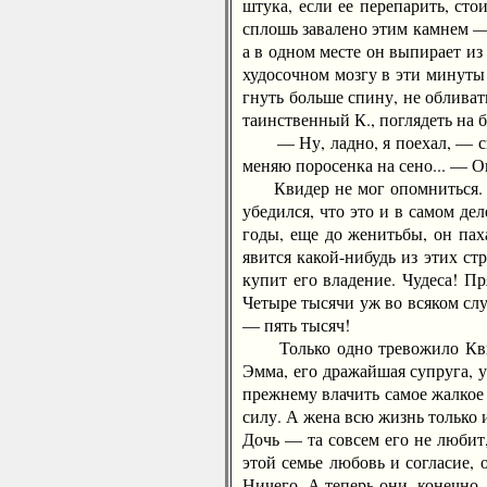
штука, если ее перепарить, ст
сплошь завалено этим камнем — 
а в одном месте он выпирает из
худосочном мозгу в эти минуты 
гнуть больше спину, не обливат
таинственный К., поглядеть на 
— Ну, ладно, я поехал, — сказ
меняю поросенка на сено... — О
Квидер не мог опомниться. Не
убедился, что это и в самом де
годы, еще до женитьбы, он паха
явится какой-нибудь из этих ст
купит его владение. Чудеса! Пр
Четыре тысячи уж во всяком слу
— пять тысяч!
Только одно тревожило Квидер
Эмма, его дражайшая супруга, у
прежнему влачить самое жалкое 
силу. А жена всю жизнь только 
Дочь — та совсем его не любит,
этой семье любовь и согласие, 
Ничего. А теперь они, конечно