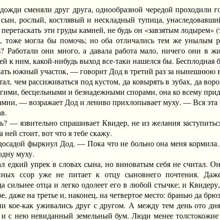
ди сменяли друг друга, однообразной чередой проходили год
 сын, рослый, костлявый и нескладный тупица, унаследовавш
 перетаскать эти груды камней, не будь он «завзятым лодырем» 
в, тоже могла бы помочь; но оба отличались тем же унылым 
ь? Работали они много, а давала работа мало, ничего они в ж
ей к ним, какой-нибудь выход все-таки нашелся бы. Бесплодная 
 южный участок, — говорит Дод в третий раз за нынешнюю вес
чем рассиживаться под кустом, да ковырять в зубах, да ворон
гими, бесцельными и безнадежными спорами, она ко всему приди
и, — возражает Дод и лениво прихлопывает муху. — Вся эта п
в.
язвительно спрашивает Квидер, не из желания заступиться за
а ней стоит, вот что я тебе скажу.
ой фыркнул Дод. — Пока что не больно она меня кормила. Или
одну муху.
кий упрек в словах сына, но виноватым себя не считал. Он-т
йных ссор уже не питает к отцу сыновнего почтения. Даж
да сильнее отца и легко одолеет его в любой стычке; и Квидеру
е, даже на третье и, наконец, на четвертое место: бранью да бр
кое-как уживались друг с другом. А между тем день ото дня
 и с нею невиданный земельный бум. Люди менее толстокожие ощ