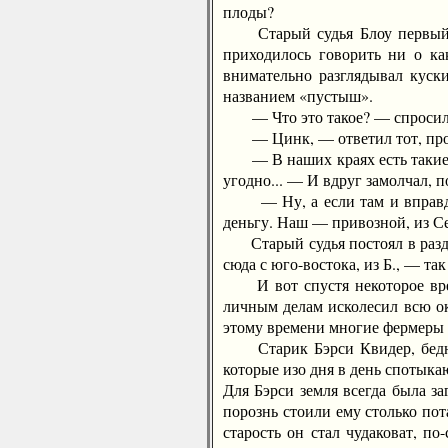
плоды?
Старый судья Блоу первый сде
приходилось говорить ни о ка
внимательно разглядывал куск
названием «пустыш».
— Что это такое? — спросил он
— Цинк, — ответил тот, прово
— В наших краях есть такие же,
угодно... — И вдруг замолчал, 
— Ну, а если там и вправду «
деньгу. Наш — привозной, из С
Старый судья постоял в раздум
сюда с юго-востока, из Б., — так
И вот спустя некоторое время
личным делам исколесил всю ок
этому времени многие фермеры у
Старик Бэрси Квидер, бедняк и
которые изо дня в день спотыка
Для Бэрси земля всегда была за
порознь стоили ему столько по
старость он стал чудаковат, п