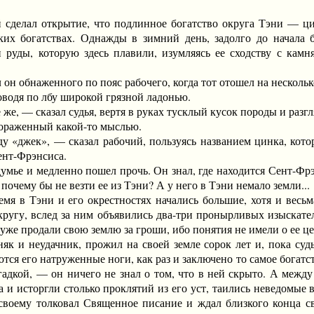
лал открытие, что подлинное богатство округа Тэни — цинк
ких богатствах. Однажды в зимний день, задолго до начала 
и руды, которую здесь плавили, изумляясь ее сходству с ка
 обнаженного по пояс рабочего, когда тот отошел на несколько
дя по лбу широкой грязной ладонью.
 — сказал судья, вертя в руках тусклый кусок породы и разгляд
пораженный какой-то мыслью.
джек», — сказал рабочий, пользуясь названием цинка, котор
ент-Фрэнсиса.
ье и медленно пошел прочь. Он знал, где находится Сент-Фрэнс
 почему бы не везти ее из Тэни? А у него в Тэни немало земли...
 в Тэни и его окрестностях начались большие, хотя и весьм
ругу, вслед за ним объявились два-три пронырливых изыскател
же продали свою землю за гроши, ибо понятия не имели о ее ц
 неудачник, прожил на своей земле сорок лет и, пока судья 
ются его натруженные ноги, как раз и заключено то самое богатс
гадкой, — он ничего не знал о том, что в ней скрыто. А между
та и исторгли столько проклятий из его уст, таились неведомы
о-своему толковал Священное писание и ждал близкого конца св