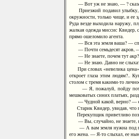
— Вот уж не знаю, — ? сказал
Приезжий подавил улыбку, наг
окружности, только чище, и ее 
Руда везде выходила наружу, пл
жалкая одежда миссис Квидер, с
прямо ошеломило агента.
— Вся эта земля ваша? — спр
— Почти семьдесят акров, — 
— Не знаете, почем тут акр?
— Не знаю. Давно не слыхать, 
При словах «невелика цена» пе
откроет глаза этим людям?.. К
столом с тремя какими-то лично
— Я, пожалуй, пойду потолку
мешковатых синих платьях, разд
— Чудной какой, верно? — ска
Старик Квидер, увидав, что при
Перекупщик приветливо поздор
— Вы, случайно, не знаете, н
— А вам земля нужна под пашн
его жена. — Я-то слыхал, ее нын