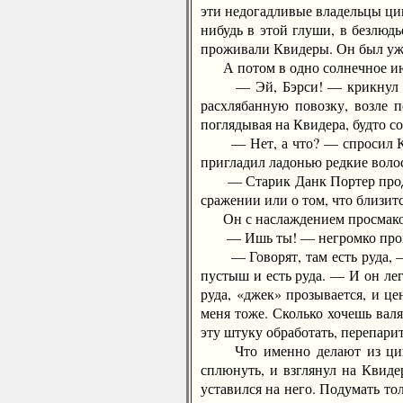
эти недогадливые владельцы цин
нибудь в этой глуши, в безлюд
проживали Квидеры. Он был уж 
А потом в одно солнечное июн
— Эй, Бэрси! — крикнул Кол 
расхлябанную повозку, возле 
поглядывая на Квидера, будто с
— Нет, а что? — спросил Квид
пригладил ладонью редкие воло
— Старик Данк Портер продал 
сражении или о том, что близит
Он с наслаждением просмаков
— Ишь ты! — негромко произне
— Говорят, там есть руда, — 
пустыш и есть руда. — И он ле
руда, «джек» прозывается, и цен
меня тоже. Сколько хочешь валяе
эту штуку обработать, перепарит
Что именно делают из цинка, 
сплюнуть, и взглянул на Квиде
уставился на него. Подумать тол