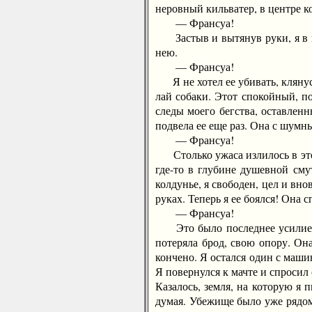
неровный кильватер, в центре ко
— Франсуа!
Застыв и вытянув руки, я в нек
нею.
— Франсуа!
Я не хотел ее убивать, клянусь
лай собаки. Этот спокойный, п
следы моего бегства, оставленн
подвела ее еще раз. Она с шумн
— Франсуа!
Столько ужаса излилось в этом 
где-то в глубине душевной см
колдунье, я свободен, цел и в
руках. Теперь я ее боялся! Она 
— Франсуа!
Это было последнее усилие. Ру
потеряла брод, свою опору. Он
кончено. Я остался один с маш
Я повернулся к мачте и спросил 
Казалось, земля, на которую я 
думая. Убежище было уже рядом