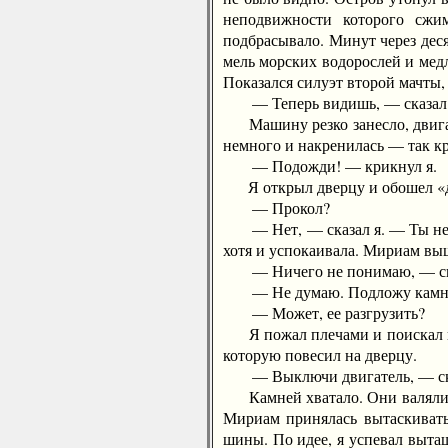
неподвижности которого сжи
подбрасывало. Минут через дес
мель морских водорослей и медл
Показался силуэт второй мачты, 
— Теперь видишь, — сказал я,
Машину резко занесло, двигате
немного и накренилась — так кр
— Подожди! — крикнул я.
Я открыл дверцу и обошел «до
— Прокол?
— Нет, — сказал я. — Ты не вп
хотя и успокаивала. Мириам вы
— Ничего не понимаю, — сказал
— Не думаю. Подложу камни п
— Может, ее разгрузить?
Я пожал плечами и поискал глаз
которую повесил на дверцу.
— Выключи двигатель, — сказ
Камней хватало. Они валялись 
Мириам принялась вытаскивать 
шины. По идее, я успевал вытащ