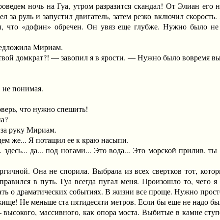
оведем ночь на Гуа, утром разразится скандал! От Элиан его н
ел за руль и запустил двигатель, затем резко включил скорость.
л, что «дофин» обречен. Он увяз еще глубже. Нужно было не
дложила Мириам.
й домкрат?! — завопил я в ярости. — Нужно было вовремя выезж
не понимая.
ерь, что нужно спешить!
а?
за руку Мириам.
же... Я потащил ее к краю насыпи.
сь... да... под ногами... Это вода... Это морской прилив, ты
ой. Она не спорила. Выбрала из всех свертков тот, которы
равился в путь. Гуа всегда пугал меня. Произошло то, чего я 
ь о драматических событиях. В жизни все проще. Нужно просто 
жище! Не меньше ста пятидесяти метров. Если бы еще не надо бы
окого, массивного, как опора моста. Выбитые в камне ступен