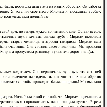
 фары, послушал двигатель на малых оборотах. Он работал
ердце? Я уступил свое место Мириам и, посасывая трубку,
 тронулась, дала полный газ.
свой дом, но теперь мужество изменило мне. Оставить еще,
итмичные звуки тамтама, запела труба... Мириам включила
ермы, старые мельницы и заросли тамариска. Мириам вела
была счастлива. Она увозила своего пленника. Мы проехали
 Мириам пропустила развилку и указатель дороги на Гуа.
ым водителем. Она нервничала, чувствуя, что я за ней
 встал коленями на сиденье и, как мог, запихивал обратно
танавливаться, чтобы приводить багаж в порядок! Мы выехали
раздел. Ночь была такой светлой, что Мириам переключила
ре того как мы продвигались, нас поглощала пустота. Берега
жная насыпь, в огромном сером пространстве, от бесконечной