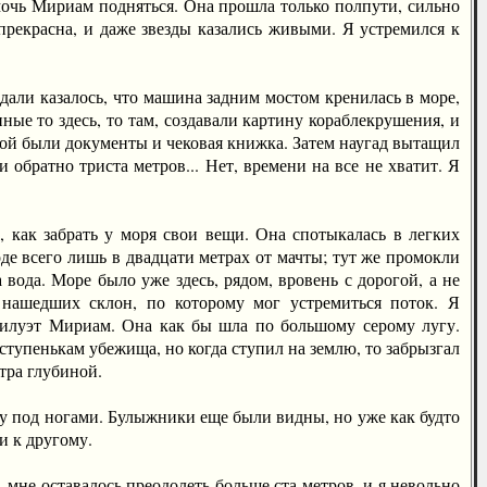
омочь Мириам подняться. Она прошла только полпути, сильно
прекрасна, и даже звезды казались живыми. Я устремился к
али казалось, что машина задним мостом кренилась в море,
ые то здесь, то там, создавали картину кораблекрушения, и
орой были документы и чековая книжка. Затем наугад вытащил
и обратно триста метров... Нет, времени на все не хватит. Я
ак забрать у моря свои вещи. Она спотыкалась в легких
де всего лишь в двадцати метрах от мачты; тут же промокли
ода. Море было уже здесь, рядом, вровень с дорогой, а не
 нашедших склон, по которому мог устремиться поток. Я
силуэт Мириам. Она как бы шла по большому серому лугу.
ступенькам убежища, но когда ступил на землю, то забрызгал
тра глубиной.
у под ногами. Булыжники еще были видны, но уже как будто
и к другому.
мне оставалось преодолеть больше ста метров, и я невольно