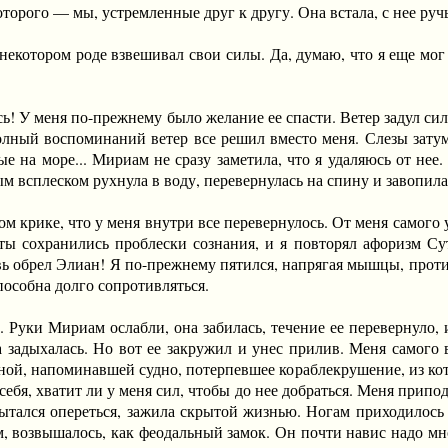
торого — мы, устремленные друг к другу. Она встала, с нее ручь
отором роде взвешивал свои силы. Да, думаю, что я еще мог пр
! У меня по-прежнему было желание ее спасти. Ветер задул сил
олный воспоминаний ветер все решил вместо меня. Слезы затума
ые на море... Мириам не сразу заметила, что я удаляюсь от не
ым всплеском рухнула в воду, перевернулась на спину и завопила
крике, что у меня внутри все перевернулось. От меня самого у
уты сохранились проблески сознания, и я повторял афоризм С
новь обрел Элиан! Я по-прежнему пятился, напрягая мышцы, про
способна долго сопротивляться.
ки Мириам ослабли, она забилась, течение ее перевернуло, и
а задыхалась. Но вот ее закружил и унес прилив. Меня самого 
иной, напоминавшей судно, потерпевшее кораблекрушение, из ко
себя, хватит ли у меня сил, чтобы до нее добраться. Меня припо
пытался опереться, зажила скрытой жизнью. Ногам приходилось 
, возвышалось, как феодальный замок. Он почти навис надо мн