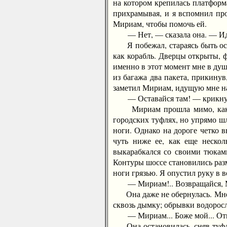
на котором крепилась платформ
прихрамывая, и я вспомнил про
Мириам, чтобы помочь ей.
— Нет, — сказала она. — Иди 
Я побежал, стараясь быть осто
как корабль. Дверцы открыты, ф
именно в этот момент мне в душ
из багажа два пакета, прикинув,
заметил Мириам, идущую мне на
— Оставайся там! — крикнул
Мириам прошла мимо, как буд
городских туфлях, но упрямо шл
ноги. Однако на дороге четко 
чуть ниже ее, как еще неско
выкарабкался со своими тюкам
Контуры шоссе становились разм
ноги грязью. Я опустил руку в в
— Мириам!.. Возвращайся, 
Она даже не обернулась. Мне т
сквозь дымку; обрывки водоросл
— Мириам... Боже мой... Отв
Она остановилась, сняв туфли,