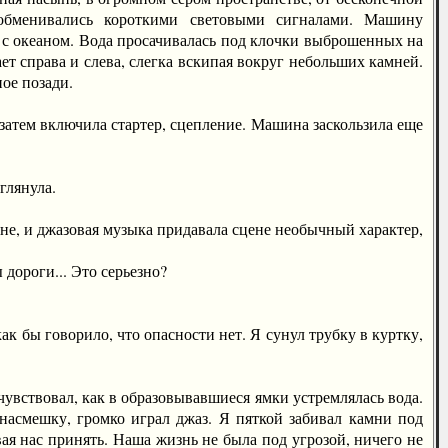
 обменивались короткими световыми сигналами. Машину
 с океаном. Вода просачивалась под клочки выброшенных на
ет справа и слева, слегка вскипая вокруг небольших камней.
ное позади.
атем включила стартер, сцепление. Машина заскользила еще
глянула.
, и джазовая музыка придавала сцене необычный характер,
ороги... Это серьезно?
к бы говорило, что опасности нет. Я сунул трубку в куртку,
увствовал, как в образовывавшиеся ямки устремлялась вода.
 насмешку, громко играл джаз. Я пяткой забивал камни под
овая нас принять. Наша жизнь не была под угрозой, ничего не