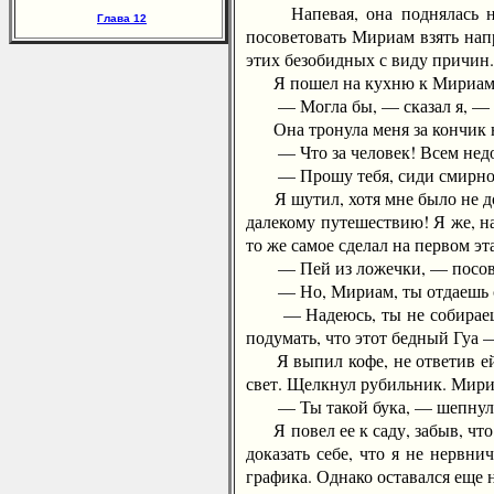
Напевая, она поднялась на 
Глава 12
посоветовать Мириам взять нап
этих безобидных с виду причин.
Я пошел на кухню к Мириам
— Могла бы, — сказал я, — за
Она тронула меня за кончик н
— Что за человек! Всем недов
— Прошу тебя, сиди смирно! С
Я шутил, хотя мне было не до 
далекому путешествию! Я же, на
то же самое сделал на первом эт
— Пей из ложечки, — посовет
— Но, Мириам, ты отдаешь се
— Надеюсь, ты не собираешься 
подумать, что этот бедный Гуа 
Я выпил кофе, не ответив ей и
свет. Щелкнул рубильник. Мири
— Ты такой бука, — шепнула 
Я повел ее к саду, забыв, что 
доказать себе, что я не нервн
графика. Однако оставался еще 