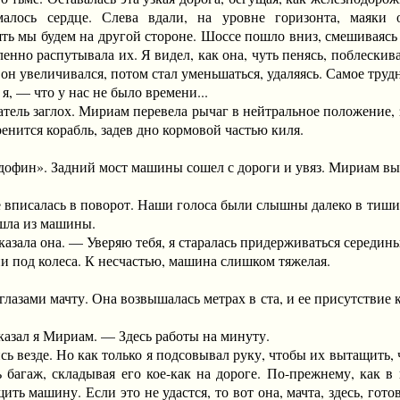
малось сердце. Слева вдали, на уровне горизонта, маяки
ять мы будем на другой стороне. Шоссе пошло вниз, смешиваясь
енно распутывала их. Я видел, как она, чуть пенясь, поблескива
он увеличивался, потом стал уменьшаться, удаляясь. Самое труд
 — что у нас не было времени...
ль заглох. Мириам перевела рычаг в нейтральное положение, з
енится корабль, задев дно кормовой частью киля.
фин». Задний мост машины сошел с дороги и увяз. Мириам вы
исалась в поворот. Наши голоса были слышны далеко в тишине
шла из машины.
а она. — Уверяю тебя, я старалась придерживаться середины д
од колеса. К несчастью, машина слишком тяжелая.
ами мачту. Она возвышалась метрах в ста, и ее присутствие ка
ал я Мириам. — Здесь работы на минуту.
везде. Но как только я подсовывал руку, чтобы их вытащить, ч
багаж, складывая его кое-как на дороге. По-прежнему, как в
ить машину. Если это не удастся, то вот она, мачта, здесь, гот