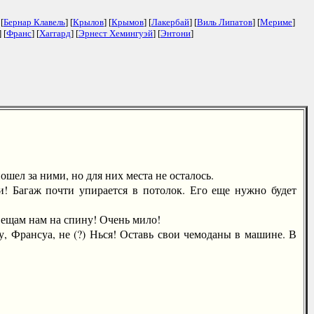
 [
Бернар Клавель
] [
Крылов
] [
Крымов
] [
Лакербай
] [
Виль Липатов
] [
Мериме
]
] [
Франс
] [
Хаггард
] [
Эрнест Хемингуэй
] [
Энтони
]
ел за ними, но для них места не осталось.
Багаж почти упирается в потолок. Его еще нужно будет
вещам нам на спину! Очень мило!
Франсуа, не (?) Нься! Оставь свои чемоданы в машине. В