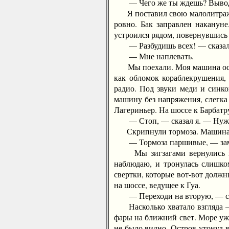
— Чего же ты ждешь? Выводи 
Я поставил свою малолитражку 
ровно. Бак заправлен наканун
устроился рядом, повернувшись 
— Разбудишь всех! — сказал
— Мне наплевать.
Мы поехали. Моя машина остала
как обломок кораблекрушения,
радио. Под звуки меди и синк
машину без напряжения, слегка
Лагериньер. На шоссе к Барбатр
— Стоп, — сказал я. — Нужно
Скрипнули тормоза. Машина ос
— Тормоза паршивые, — замет
Мы зигзагами вернулись к пе
наблюдаю, и тронулась слишком
свертки, которые вот-вот должн
на шоссе, ведущее к Гуа.
— Переходи на вторую, — сказ
Насколько хватало взгляда — р
фары на ближний свет. Море уже
не было видно. Остров утонул в