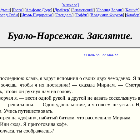
[в начало]
офман
] [
Гюго
] [
Альфонс Доде
] [
Драйзер
] [
Знаменский
] [
Леонид Зорин
] [
Кашиф
]
вард Олби
] [
Игорь Пидоренко
] [
Стендаль
] [
Тэффи
] [
Владимир Фирсов
] [
Флобер
Буало-Нарсежак. Заклятие.
<< пред. <<
>> след. >>
леднюю кладь, я вдруг вспомнил о своих двух чемоданах. Я пош
шь, чтобы я их поставила! — сказала Мириам. — Смотри! 
ь, чтобы он рухнул нам на голову.
ал я, — вести одной рукой, а другой не давать соскользнуть 
шила она. — Одно удовольствие, и я совсем не устала. Ну, 
. Учись путешествовать.
рел на «дофин», набитый битком, что рассмешило Мириам.
ди сюда. Я приготовила кофе.
лчаса, ты соображаешь?