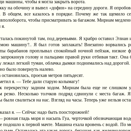
машины, чтобы я могла закрыть ворота.
на обочину и вывел «дофин» на середину дороги. Я опробовал
е. В общем, все казалось в порядке. Почему же так щемило с
вполоборота, чтобы присматривать за багажом. Мириам медленно
 я.
сь покинутой там, под деревьями. Я храбро оставил Элиан и 
 мою машину?.. Я был готов заплакать! Внезапно ворвались р
опы барабанов проплывал спокойный ночной пейзаж, низкие ф
 запрокинув голову и пальцами правой руки отбивая такт. Она 
у лежал легкий туман, облачка дымки поднимались над дорогой.
 было повернуть налево.
тановилась, проехав метров пятьдесят.
ил я. — Тебе дали старую колымагу!
рекрестку задним ходом. Мириам была еще не слишком умел
 резко. Несколько толчков подряд сдвинули с места багаж. Я
ы были свалиться на нас. Взгляд на часы. Теперь уже нельзя ос
ал я. — Сейчас надо быть поосторожней!
овная гладь моря и насыпь Гуа, черточкой обозначающая водо
 подошло к первой мачте. Машина ехала вровень с водой. По ме
о тьме. Оставалась эта узкая дорога, бегущая, как железнодоро