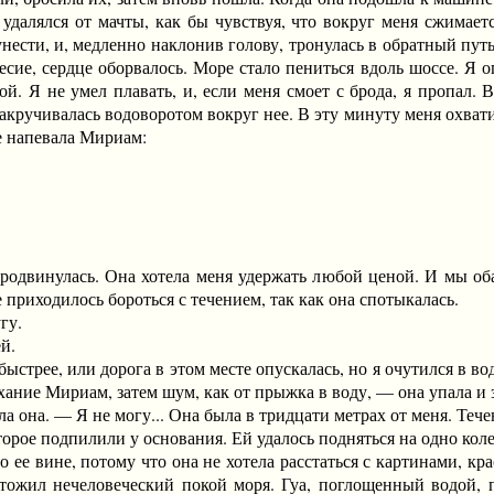
к удалялся от мачты, как бы чувствуя, что вокруг меня сжимае
 унести, и, медленно наклонив голову, тронулась в обратный пу
есие, сердце оборвалось. Море стало пениться вдоль шоссе. Я о
. Я не умел плавать, и, если меня смоет с брода, я пропал. 
закручивалась водоворотом вокруг нее. В эту минуту меня охват
е напевала Мириам:
винулась. Она хотела меня удержать любой ценой. И мы оба 
 приходилось бороться с течением, так как она спотыкалась.
гу.
й.
трее, или дорога в этом месте опускалась, но я очутился в вод
ние Мириам, затем шум, как от прыжка в воду, — она упала и з
а. — Я не могу... Она была в тридцати метрах от меня. Тече
рое подпилили у основания. Ей удалось подняться на одно колен
о ее вине, потому что она не хотела расстаться с картинами, к
тожил нечеловеческий покой моря. Гуа, поглощенный водой,