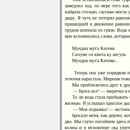
замедлил ход, по мере того ка
набрала столько, сколько могла
дыру. Я чуть не потерял равнов
пришедшей в движение равниной
трудом шлепала по грязи. Вода 
мне вспомнились слова, которы
Мундиа мул'а Катема
Силуме си квита ку ангула
Мундиа мул'а Катема...
Теперь она уже порядком прод
течения нарастала. Мириам тоже
Мы приблизились друг к дру
— Брось все! — закричал я е
То ли вода стала прибывать быс
жизнью. Я услышал хриплое дыха
— Моя лодыжка! — застонала он
бросало меня, как дерево, кото
два. Мы глупо погибнем здесь п
волны и в мгновение ока унич