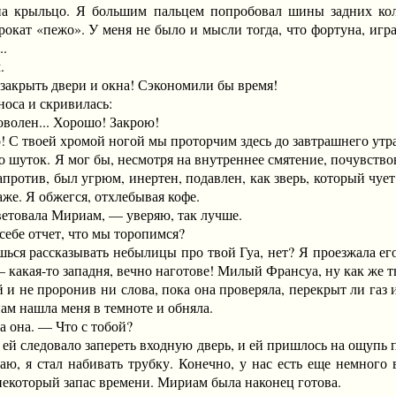
крыльцо. Я большим пальцем попробовал шины задних коле
рокат «пежо». У меня не было и мысли тогда, что фортуна, игр
..
.
крыть двери и окна! Сэкономили бы время!
оса и скривилась:
олен... Хорошо! Закрою!
 твоей хромой ногой мы проторчим здесь до завтрашнего утра
шуток. Я мог бы, несмотря на внутреннее смятение, почувствов
против, был угрюм, инертен, подавлен, как зверь, который чует 
аже. Я обжегся, отхлебывая кофе.
овала Мириам, — уверяю, так лучше.
бе отчет, что мы торопимся?
рассказывать небылицы про твой Гуа, нет? Я проезжала его вч
— какая-то западня, вечно наготове! Милый Франсуа, ну как же
 не проронив ни слова, пока она проверяла, перекрыт ли газ 
ам нашла меня в темноте и обняла.
она. — Что с тобой?
ей следовало запереть входную дверь, и ей пришлось на ощупь 
ичаю, я стал набивать трубку. Конечно, у нас есть еще немног
некоторый запас времени. Мириам была наконец готова.