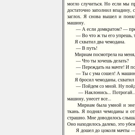
могло случиться. Но если мы пр
достаточно заполнил впадину, с
заглох. Я снова вышел и поня
машину.
— А если домкратом? — пре
— Во что ж ты его упрешь, тво
Я схватил два чемодана.
— В путь!
Мириам посмотрела на меня, 
— Что ты хочешь делать?
— Переждать на мачте! И пов
— Ты с ума сошел! А машин
Я бросил чемоданы, схватил 
— Пойдем со мной. Ну пойдем 
— Наклонись... Потрогай... зде
машину, унесет все...
Мириам была умной и энергичн
ткань. Я поднял чемоданы и отп
страшно. Мне доводилось слышат
Оно находилось далеко, это убе
Я дошел до цоколя мачты — выс