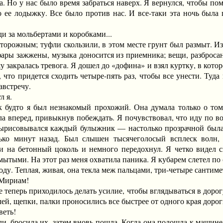
а. Но у нас было время забраться наверх. Я вернулся, чтобы п
 ее лодыжку. Все было против нас. И все-таки эта ночь была 
за мольбертами и коробками...
рожным; туфли скользили, в этом месте грунт был размыт. Изд
ары зажжены, музыка доносится из приемника; вещи, разбросанн
у закралась тревога. Я дошел до «дофина» и взял куртку, в кот
 что придется сходить четыре-пять раз, чтобы все унести. Туда 
встречу.
 я.
то я был незнакомый прохожий. Она думала только о том, к
а вперед, привыкнув побеждать. Я почувствовал, что иду по во
вырисовывался каждый булыжник — настолько прозрачной была в
лько минут назад. Был слышен тысячеголосый всплеск волн,
и на бетонный цоколь и немного передохнул. Я четко видел 
ытыми. На этот раз меня охватила паника. Я кубарем слетел по 
оду. Теплая, живая, она текла меж пальцами, три-четыре сантиме
Мириам!
еперь приходилось делать усилие, чтобы вглядываться в дорог
ей, щепки, палки проносились все быстрее от одного края дорог
еть!
 бросила их, затем вновь пошла. Когда она подошла к машине, 