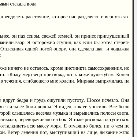
ями стекала вода.
еодолеть расстояние, которое нас разделяло, и вернуться с
ьнее, он пах сеном, свежей землей, он принес приглушенный
нили взор. Я осторожно ступил, как если бы хотел стереть
е. Отыскивая одной ногой опору, она сделала шаг, и лодыжка
:
же ничего не осталось, кроме инстинкта самосохранения, но
уто: «Кожу мертвеца пригвождают к коже душегуба». Конец
тив течения, сгибающего мне колени. Мириам выпрямилась на
 вдруг бедра и грудь ощутили пустоту. Шоссе исчезло. Она
все сильнее били волны. Я видел, как ее уносило. Все было
торой слышалась веселая музыка и вырывались полосы света.
днимало, переворачивало на бок. Я тоже рисковал оступиться.
отталкивать всю массу моря. Я отчаянно бился, ни о чем не
ой. Ветер леденил пот, выступивший на лице, дыхание жгло