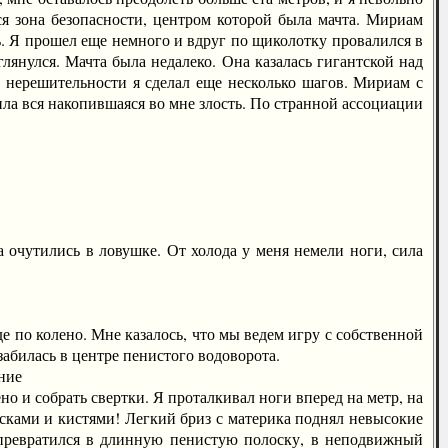
тся зона безопасности, центром которой была мачта. Мириам
ть. Я прошел еще немного и вдруг по щиколотку провалился в
глянулся. Мачта была недалеко. Она казалась гигантской над
В нерешительности я сделал еще несколько шагов. Мириам с
ила вся накопившаяся во мне злость. По странной ассоциации
очутились в ловушке. От холода у меня немели ноги, сила
е по колено. Мне казалось, что мы ведем игру с собственной
абилась в центре пенистого водоворота.
ние
о и собрать свертки. Я проталкивал ноги вперед на метр, на
расками и кистями! Легкий бриз с материка поднял невысокие
 превратился в длинную пенистую полоску, в неподвижный