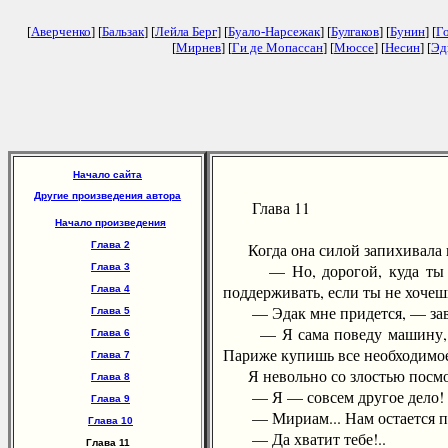
[
Аверченко
] [
Бальзак
] [
Лейла Берг
] [
Буало-Нарсежак
] [
Булгаков
] [
Бунин
] [
Г
[
Мирнев
] [
Ги де Мопассан
] [
Мюссе
] [
Несин
] [
Эд
Начало сайта
Другие произведения автора
Глава 11
Начало произведения
Глава 2
Когда она силой запихивала пос
— Но, дорогой, куда ты хоче
Глава 3
поддерживать, если ты не хочеш
Глава 4
— Эдак мне придется, — заворч
Глава 5
— Я сама поведу машину, — ре
Глава 6
Париже купишь все необходимое
Глава 7
Я невольно со злостью посмот
Глава 8
— Я — совсем другое дело! И
Глава 9
— Мириам... Нам остается по
Глава 10
— Да хватит тебе!..
Глава 11