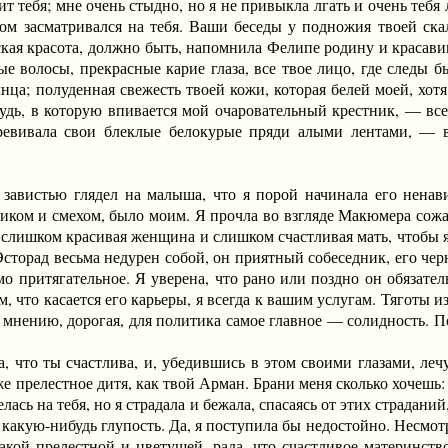
бя; мне очень стыдно, но я не привыкла лгать и очень тебя лю
ом засматривался на тебя. Ваши беседы у подножия твоей ск
ская красота, должно быть, напомнила Фелипе родину и красави
е волосы, прекрасные карие глаза, все твое лицо, где следы б
лнца; полуденная свежесть твоей кожи, которая белей моей, хо
удь, в которую впивается мой очаровательный крестник, — все 
ревивала свои блеклые белокурые пряди алыми лентами, — в
стью глядел на малыша, что я порой начинала его ненавиде
иком и смехом, было моим. Я прочла во взгляде Макюмера сожал
 слишком красивая женщина и слишком счастливая мать, чтобы я
Эсторад весьма недурен собой, он приятный собеседник, его чер
мо притягательное. Я уверена, что рано или поздно он обязате
ем, что касается его карьеры, я всегда к вашим услугам. Тяготы
 мнению, дорогая, для политика самое главное — солидность. 
что ты счастлива, и, убедившись в этом своими глазами, леч
же прелестное дитя, как твой Арман. Брани меня сколько хочешь: 
елась на тебя, но я страдала и бежала, спасаясь от этих страдан
 какую-нибудь глупость. Да, я поступила бы недостойно. Несмотр
 такой прелестной и цветущей, рада, что счастливое материнст