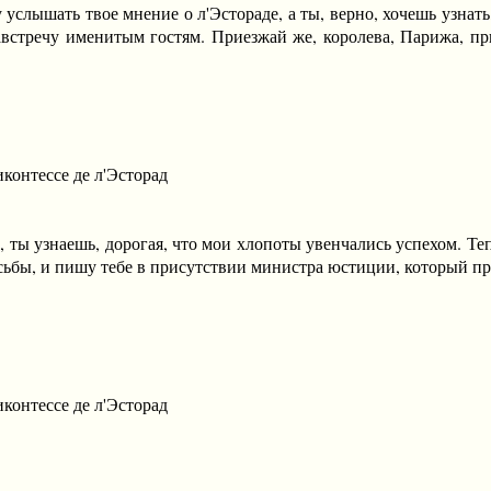
у услышать твое мнение о л'Эстораде, а ты, верно, хочешь узнат
стречу именитым гостям. Приезжай же, королева, Парижа, при
онтессе де л'Эсторад
 узнаешь, дорогая, что мои хлопоты увенчались успехом. Тепер
ьбы, и пишу тебе в присутствии министра юстиции, который пр
онтессе де л'Эсторад