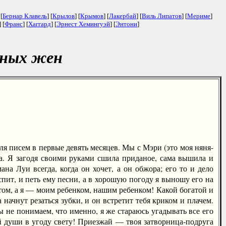
 [
Бернар Клавель
] [
Крылов
] [
Крымов
] [
Лакербай
] [
Виль Липатов
] [
Мериме
]
] [
Франс
] [
Хаггард
] [
Эрнест Хемингуэй
] [
Энтони
]
юных жен
я писем в первые девять месяцев. Мы с Мэри (это моя няня-
ама. Я загодя своими руками сшила приданое, сама вышила и
а Луи всегда, когда он хочет, а он обжора; его то и дело
спит, и петь ему песни, а в хорошую погоду я выношу его на
етом, а я — моим ребенком, нашим ребенком! Какой богатой и
начнут резаться зубки, и он встретит тебя криком и плачем.
мы не понимаем, что именно, я же стараюсь угадывать все его
ей души в угоду свету! Приезжай — твоя затворница-подруга