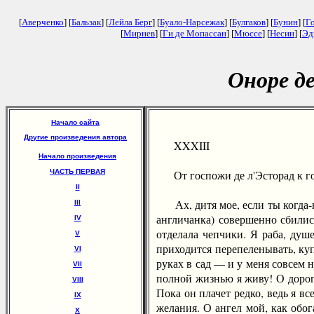
[
Аверченко
] [
Бальзак
] [
Лейла Берг
] [
Буало-Нарсежак
] [
Булгаков
] [
Бунин
] [
Г
[
Мирнев
] [
Ги де Мопассан
] [
Мюссе
] [
Несин
] [
Эд
Оноре д
Начало сайта
Другие произведения автора
XXXIII
Начало произведения
ЧАСТЬ ПЕРВАЯ
От госпожи де л'Эсторад к г
II
Ах, дитя мое, если ты когда-ни
III
англичанка) совершенно сбились
IV
отделала чепчики. Я раба, душ
V
приходится перепеленывать, куп
VI
руках в сад — и у меня совсем 
VII
полной жизнью я живу! О дорога
VIII
Пока он плачет редко, ведь я вс
IX
желания. О ангел мой, как обог
X