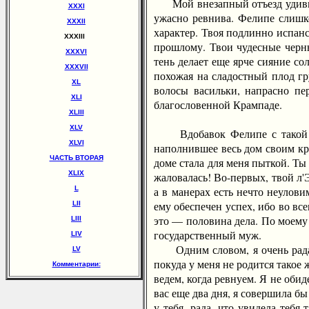
Мой внезапный отъезд удивит те
XXXI
ужасно ревнива. Фелипе слишк
XXXII
характер. Твоя подлинно испан
XXXIII
прошлому. Твои чудесные черны
XXXVI
тень делает еще ярче сияние со
XXXVII
похожая на сладостный плод гр
XL
волосы васильки, напрасно пе
XLI
благословенной Крампаде.
XLIII
XLV
Вдобавок Фелипе с такой зави
XLVI
наполнившее весь дом своим кр
ЧАСТЬ ВТОРАЯ
доме стала для меня пыткой. Ты
ХLIХ
жаловалась! Во-первых, твой л'
L
а в манерах есть нечто неулови
ему обеспечен успех, ибо во вс
LII
это — половина дела. По моему
LIII
государственный муж.
LIV
Одним словом, я очень рада, 
LV
покуда у меня не родится такое 
Комментарии:
ведем, когда ревнуем. Я не обид
вас еще два дня, я совершила бы
у тебя, рада, что увидела тебя