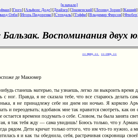
[в начало]
офман
] [
Гюго
] [
Альфонс Доде
] [
Драйзер
] [
Знаменский
] [
Леонид Зорин
] [
Кашиф
]
вард Олби
] [
Игорь Пидоренко
] [
Стендаль
] [
Тэффи
] [
Владимир Фирсов
] [
Флобер
е Бальзак. Воспоминания двух 
<< пред. <<
>> след. >>
оспоже де Макюмер
будь станешь матерью, ты узнаешь, легко ли выкроить время дл
 с ног. Правда, я не сказала тебе, что все стараюсь делать с
енька, я не принадлежу себе ни днем ни ночью. Я кормлю Арман
ать и переодевать; вдобавок мне так нравится смотреть, как он 
не остается времени подумать о себе. Словом, ты была занята св
я, я так тебя жду — сама увидишь! Боюсь только, что у Армана 
егда рядом. Дети кричат только оттого, что им что-то нужно, а 
атилась я и как ты обеднила, себя, растрачивая сокровища сво