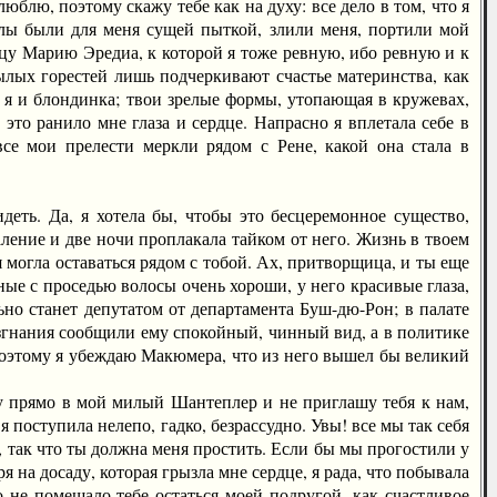
блю, поэтому скажу тебе как на духу: все дело в том, что я
алы были для меня сущей пыткой, злили меня, портили мой
цу Марию Эредиа, к которой я тоже ревную, ибо ревную и к
ылых горестей лишь подчеркивают счастье материнства, как
тя я и блондинка; твои зрелые формы, утопающая в кружевах,
это ранило мне глаза и сердце. Напрасно я вплетала себе в
се мои прелести меркли рядом с Рене, какой она стала в
ть. Да, я хотела бы, чтобы это бесцеремонное существо,
ение и две ночи проплакала тайком от него. Жизнь в твоем
 могла оставаться рядом с тобой. Ах, притворщица, и ты еще
ные с проседью волосы очень хороши, у него красивые глаза,
льно станет депутатом от департамента Буш-дю-Рон; в палате
 изгнания сообщили ему спокойный, чинный вид, а в политике
Поэтому я убеждаю Макюмера, что из него вышел бы великий
у прямо в мой милый Шантеплер и не приглашу тебя к нам,
я поступила нелепо, гадко, безрассудно. Увы! все мы так себя
ий, так что ты должна меня простить. Если бы мы прогостили у
я на досаду, которая грызла мне сердце, я рада, что побывала
во не помешало тебе остаться моей подругой, как счастливое