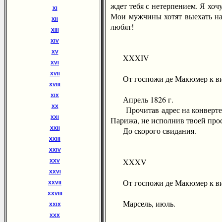
ждет тебя с нетерпением. Я хоч
XI
Мои мужчины хотят выехать нав
XII
любят!
XIII
XIV
XV
XXXIV
XVI
XVII
От госпожи де Макюмер к вик
XVIII
XIX
Апрель 1826 г.
XX
Прочитав адрес на конверте, ты
XXI
Парижа, не исполнив твоей прос
XXII
До скорого свидания.
XXIII
XXIV
XXXV
XXV
XXVI
От госпожи де Макюмер к вик
XXVII
XXVIII
Марсель, июль.
XXIX
XXX