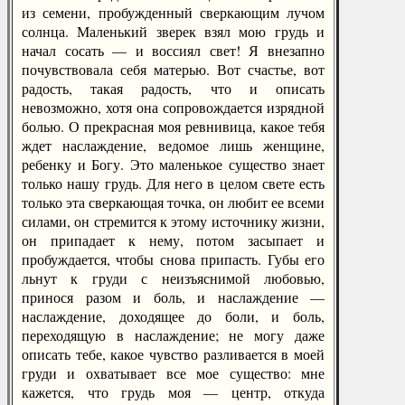
из семени, пробужденный сверкающим лучом
солнца. Маленький зверек взял мою грудь и
начал сосать — и воссиял свет! Я внезапно
почувствовала себя матерью. Вот счастье, вот
радость, такая радость, что и описать
невозможно, хотя она сопровождается изрядной
болью. О прекрасная моя ревнивица, какое тебя
ждет наслаждение, ведомое лишь женщине,
ребенку и Богу. Это маленькое существо знает
только нашу грудь. Для него в целом свете есть
только эта сверкающая точка, он любит ее всеми
силами, он стремится к этому источнику жизни,
он припадает к нему, потом засыпает и
пробуждается, чтобы снова припасть. Губы его
льнут к груди с неизъяснимой любовью,
принося разом и боль, и наслаждение —
наслаждение, доходящее до боли, и боль,
переходящую в наслаждение; не могу даже
описать тебе, какое чувство разливается в моей
груди и охватывает все мое существо: мне
кажется, что грудь моя — центр, откуда