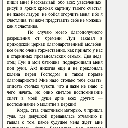
пиши мне! Рассказывай обо всех увеселениях,
рисуй в ярких красках картину твоего счастья,
не жалей лазури, не бойся огорчить меня, ибо я
счастлива, ты даже представить себе не можешь,
как я счастлива.
По случаю моего благополучного
разрешения от бремени Луи заказал в
приходской церкви благодарственный молебен,
все было очень торжественно, как принято у нас
в старинных провансальских семьях. Два деда,
отец Луи и мой батюшка, поддерживали меня
под руки. Ах! никогда еще я не преклоняла
колена перед Господом в таком порыве
благодарности! Мне надо столько тебе сказать,
описать столько чувств, что я даже не знаю, с
чего начать, но одно светлое воспоминание
сияет в моей душе ярче всех других —
воспоминание о молитве в церкви!
Когда, став счастливой матерью, я пришла
туда, где девушкой предавалась отчаянию и
гадала о том, какое будущее меня ждет, мне
почудилось, будто Богоматерь над алтарем