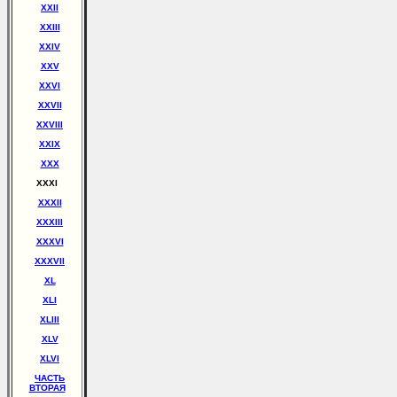
XXII
XXIII
XXIV
XXV
XXVI
XXVII
XXVIII
XXIX
XXX
XXXI
XXXII
XXXIII
XXXVI
XXXVII
XL
XLI
XLIII
XLV
XLVI
ЧАСТЬ
ВТОРАЯ