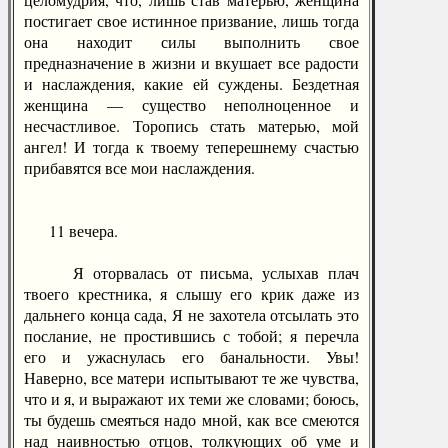
постигает свое истинное призвание, лишь тогда
она находит силы выполнить свое
предназначение в жизни и вкушает все радости
и наслаждения, какие ей суждены. Бездетная
женщина — существо неполноценное и
несчастливое. Торопись стать матерью, мой
ангел! И тогда к твоему теперешнему счастью
прибавятся все мои наслаждения.
11 вечера.
Я оторвалась от письма, услыхав плач
твоего крестника, я слышу его крик даже из
дальнего конца сада, Я не захотела отсылать это
послание, не простившись с тобой; я перечла
его и ужаснулась его банальности. Увы!
Наверно, все матери испытывают те же чувства,
что и я, и выражают их теми же словами; боюсь,
ты будешь смеяться надо мной, как все смеются
над наивностью отцов, толкующих об уме и