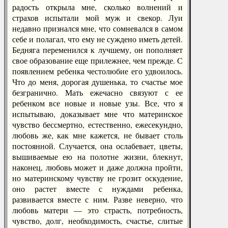
радость открыла мне, сколько волнений и
страхов испытали мой муж и свекор. Луи
недавно признался мне, что сомневался в самом
себе и полагал, что ему не суждено иметь детей.
Бедняга переменился к лучшему, он пополняет
свое образование еще прилежнее, чем прежде. С
появлением ребенка честолюбие его удвоилось.
Что до меня, дорогая душенька, то счастье мое
безгранично. Мать ежечасно связуют с ее
ребенком все новые и новые узы. Все, что я
испытываю, доказывает мне что материнское
чувство бессмертно, естественно, ежесекундно,
любовь же, как мне кажется, не бывает столь
постоянной. Случается, она ослабевает, цветы,
вышиваемые ею на полотне жизни, блекнут,
наконец, любовь может и даже должна пройти,
но материнскому чувству не грозит оскудение,
оно растет вместе с нуждами ребенка,
развивается вместе с ним. Разве неверно, что
любовь матери — это страсть, потребность,
чувство, долг, необходимость, счастье, слитые