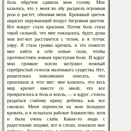
боль обручем сдавила мою голову. Мне
казалось, что у меня во лбу расцвела огромная
роза и растет, обнимая меня. Кровавый цветок
окрасил окружающий воздух багровым цветом.
Все вокруг стало красным. Потом боль стала
такой сильной, что мне показалось, будто душа
моя вот-вот расстанется с телом, и я тотчас
умру. Я стала громко кричать, и это помогло
мне найти в себе новые силы, чтобы
противостоять новым приступам боли. И вдруг
мои громкие вопли заглушил нежный
серебристый голосок маленького существа. Нет,
решительно невозможно описать, что
произошло в этот миг: мне казалось, что весь
мир кричит вместе со мной, что все
превратилось в боль и вопль, — и вдруг, стоило
раздаться слабому крику ребенка, как все
смолкло. Меня перенесли на мою большую
кровать, и я испытала райское блаженство, хотя
и была очень слаба. Какие-то люди с
радостными лицами, все в слезах, показали мне
ребенка. Дорогая моя, я вскрикнула от ужаса.