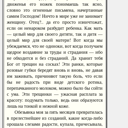
движенья его ножек понимаешь так ясно,
словно это огненные письмена, начертанные
самим Господом! Ничто в мире уже не занимает
женщину. Отец?.. да его просто изничтожат,
если он ненароком разбудит ребенка. Как мать
— целый мир для своего дитяти, так и дитя —
целый мир для своей матери! Вот когда мы
убеждаемся, что не одиноки, вот когда получаем
щедрое воздаяние за труды и страдания — ибо
не обходится и без страданий. Да хранит тебя
Бог от трещин на сосках! Эти ранки, которые
розовые губки бередят вновь и вновь, не давая
им заживать, причиняют такую боль, что если
бы не радость при виде детского ротика,
перепачканного молоком, можно было бы сойти
с ума. Эти трещинки — ужасная расплата за
красоту: подумать только, ведь они образуются
лишь на тонкой и нежной коже.
Обезьянка моя за пять месяцев превратилась
в прелестнейшее из созданий, какие когда-либо
орошала слезами радости, купала, причесывала,