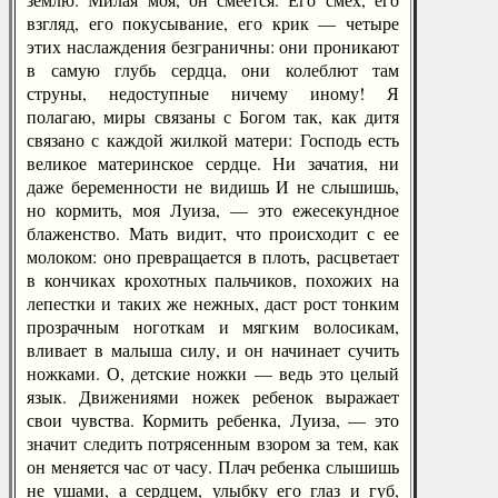
взгляд, его покусывание, его крик — четыре
этих наслаждения безграничны: они проникают
в самую глубь сердца, они колеблют там
струны, недоступные ничему иному! Я
полагаю, миры связаны с Богом так, как дитя
связано с каждой жилкой матери: Господь есть
великое материнское сердце. Ни зачатия, ни
даже беременности не видишь И не слышишь,
но кормить, моя Луиза, — это ежесекундное
блаженство. Мать видит, что происходит с ее
молоком: оно превращается в плоть, расцветает
в кончиках крохотных пальчиков, похожих на
лепестки и таких же нежных, даст рост тонким
прозрачным ноготкам и мягким волосикам,
вливает в малыша силу, и он начинает сучить
ножками. О, детские ножки — ведь это целый
язык. Движениями ножек ребенок выражает
свои чувства. Кормить ребенка, Луиза, — это
значит следить потрясенным взором за тем, как
он меняется час от часу. Плач ребенка слышишь
не ушами, а сердцем, улыбку его глаз и губ,