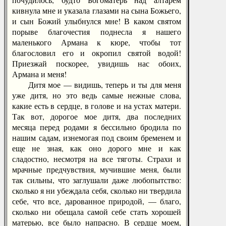
кивнула мне и указала глазами на сына Божьего,
и сын Божий улыбнулся мне! В каком святом
порыве благочестия поднесла я нашего
маленького Армана к кюре, чтобы тот
благословил его и окропил святой водой!
Приезжай поскорее, увидишь нас обоих,
Армана и меня!
Дитя мое — видишь, теперь и ты для меня
уже дитя, но это ведь самые нежные слова,
какие есть в сердце, в голове и на устах матери.
Так вот, дорогое мое дитя, два последних
месяца перед родами я бессильно бродила по
нашим садам, изнемогая под своим бременем и
еще не зная, как оно дорого мне и как
сладостно, несмотря на все тяготы. Страхи и
мрачные предчувствия, мучившие меня, были
так сильны, что заглушали даже любопытство:
сколько я ни убеждала себя, сколько ни твердила
себе, что все, дарованное природой, — благо,
сколько ни обещала самой себе стать хорошей
матерью, все было напрасно. В сердце моем,