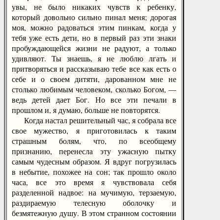
увы, не было никаких чувств к ребенку,
который довольно сильно пинал меня; дорогая
моя, можно радоваться этим пинкам, когда у
тебя уже есть дети, но в первый раз эти знаки
пробуждающейся жизни не радуют, а только
удивляют. Ты знаешь, я не люблю лгать и
притворяться и рассказываю тебе все как есть о
себе и о своем дитяти, дарованном мне не
столько любимым человеком, сколько Богом, —
ведь детей дает Бог. Но все эти печали в
прошлом и, я думаю, больше не повторятся.
Когда настал решительный час, я собрала все
свое мужество, я приготовилась к таким
страшным болям, что, по всеобщему
признанию, перенесла эту ужасную пытку
самым чудесным образом. Я вдруг погрузилась
в небытие, похожее на сон; так прошло около
часа, все это время я чувствовала себя
разделенной надвое: на мучимую, терзаемую,
раздираемую телесную оболочку и
безмятежную душу. В этом странном состоянии