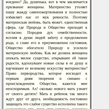
воедино? Да, душенька, вот в чем заключается
призвание женщины. Материнство утоляет
нашу жажду самопожертвования и полностью
избавляет нас от мук ревности. Поэтому
материнская любовь, быть может, единственная
сфера, где Природа и Общество приходят к
согласию. Породив дух семейственности,
вселив в души людей заботу о продолжении
рода, о славе его и приумножении состояния,
Общество обогатило Природу и усилило
материнскую любовь. Как же должна женщина
опекать милое существо, открывшее ей такие
радости, вдохнувшее новые силы в ее душу и
научившее ее великому искусству материнства?
Право первородства, которое восходит к
первым дням творения и связано с
происхождением Общества, кажется мне
неоспоримым. Ах! сколько нового мать узнает
от своего дитяти! Мать и ребенок так много
ждут друг от друга, необходимость постоянно
защищать это слабое существо исполнена такого
целомудрия, что, лишь став матерью, женщина