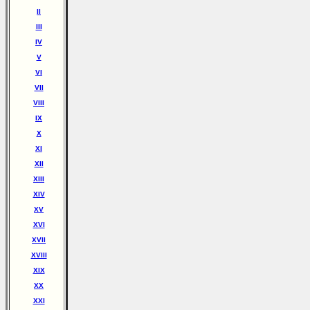
II
III
IV
V
VI
VII
VIII
IX
X
XI
XII
XIII
XIV
XV
XVI
XVII
XVIII
XIX
XX
XXI