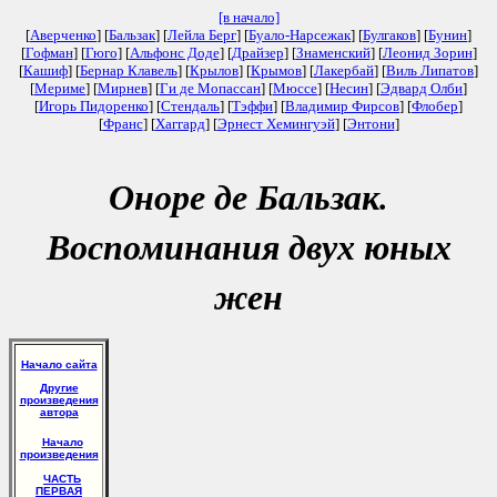
[в начало]
[
Аверченко
] [
Бальзак
] [
Лейла Берг
] [
Буало-Нарсежак
] [
Булгаков
] [
Бунин
]
[
Гофман
] [
Гюго
] [
Альфонс Доде
] [
Драйзер
] [
Знаменский
] [
Леонид Зорин
]
[
Кашиф
] [
Бернар Клавель
] [
Крылов
] [
Крымов
] [
Лакербай
] [
Виль Липатов
]
[
Мериме
] [
Мирнев
] [
Ги де Мопассан
] [
Мюссе
] [
Несин
] [
Эдвард Олби
]
[
Игорь Пидоренко
] [
Стендаль
] [
Тэффи
] [
Владимир Фирсов
] [
Флобер
]
[
Франс
] [
Хаггард
] [
Эрнест Хемингуэй
] [
Энтони
]
Оноре де Бальзак.
Воспоминания двух юных
жен
Начало сайта
Другие
произведения
автора
Начало
произведения
ЧАСТЬ
ПЕРВАЯ