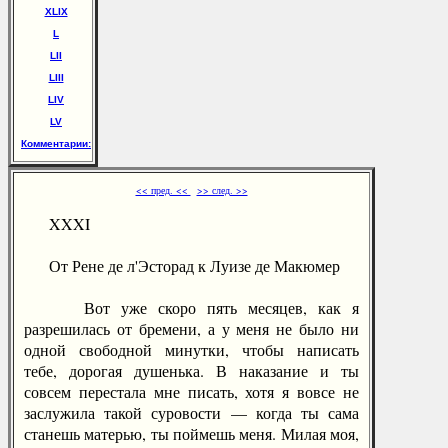
ХLIХ
L
LII
LIII
LIV
LV
Комментарии:
<< пред. <<
>> след. >>
XXXI
От Рене де л'Эсторад к Луизе де Макюмер
Вот уже скоро пять месяцев, как я
разрешилась от бремени, а у меня не было ни
одной свободной минутки, чтобы написать
тебе, дорогая душенька. В наказание и ты
совсем перестала мне писать, хотя я вовсе не
заслужила такой суровости — когда ты сама
станешь матерью, ты поймешь меня. Милая моя,