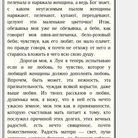
пеленала и наряжала женщина, а ведь Бог знает,
с каким неугасимым пылом женщины
наряжают, пеленают, купают, переодевают,
целуют эти маленькие цветочки! Итак,
обезьянка моя уже не обезьянка, а беби, как
говорит моя няня-англичанка, бело-розовый
беби; чувствуя, как его любят, он мало плачет;
по правде говоря, я почти не отхожу от него и
стараюсь вложить в чего всю свою душу.
Дорогая моя, к Луи я теперь испытываю
если и не любовь, то чувство, которое у
любящей женщины должно дополнять любовь.
Впрочем, быть может, эта нежность, эта
признательность, чуждая всякой корысти, даже
выше любви. Из твоих рассказов о любви,
душенька моя, я вижу, что в ней есть нечто
ужасно земное, меж тем как в привязанности,
которую счастливая мать питает к тому, кто
послужил причиной этих долгих, этих вечных
радостей, есть нечто священное, почти
божественное. Радость матери — свет, лучи
которого озаряют будущее, но бросают отблеск