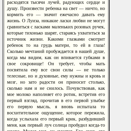
расходятся тысячи лучей, радующих сердце и
душу. Произвести ребенка на свет — ничто, но
кормить его — значит ежечасно давать ему
жизнь. О Луиза, никакие ласки любви не могут
сравниться с ласками маленьких розовых ручек,
которые тихонько шарят, стараясь ухватиться за
источник жизни. Какими глазками смотрит
ребенок то на грудь матери, то ей в глаза!
Сколько мечтаний пробуждается в нашей душе,
когда мы видим, как он впивается губками в
свое сокровище! Он требует, чтобы мать
посвятила ему все свои силы — не только
телесные, но и духовные, ему нужны и кровь и
мозг, но зато радости он приносит столько,
сколько нам и не снилось. Почувствовав, как
мое молоко наполняет его ротик, встретив его
первый взгляд, прочитав в его первой улыбке
его первую мысль, я вновь испытала то
восхитительное ощущение, которое пережила,
когда услыхала его первый крик, разбудивший
меня, как первый луч солнца пробудил когда-то
землю. Милая моя, он смеется. Его смех, его