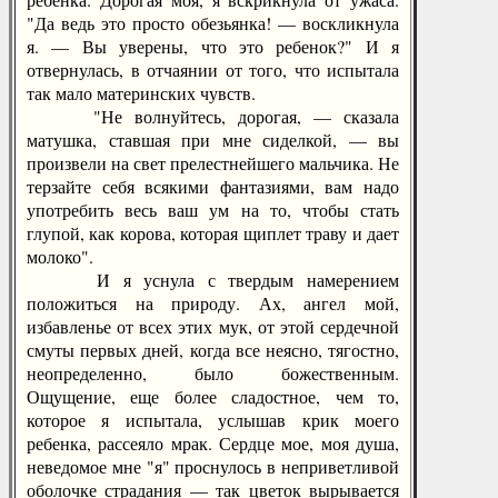
"Да ведь это просто обезьянка! — воскликнула
я. — Вы уверены, что это ребенок?" И я
отвернулась, в отчаянии от того, что испытала
так мало материнских чувств.
"Не волнуйтесь, дорогая, — сказала
матушка, ставшая при мне сиделкой, — вы
произвели на свет прелестнейшего мальчика. Не
терзайте себя всякими фантазиями, вам надо
употребить весь ваш ум на то, чтобы стать
глупой, как корова, которая щиплет траву и дает
молоко".
И я уснула с твердым намерением
положиться на природу. Ах, ангел мой,
избавленье от всех этих мук, от этой сердечной
смуты первых дней, когда все неясно, тягостно,
неопределенно, было божественным.
Ощущение, еще более сладостное, чем то,
которое я испытала, услышав крик моего
ребенка, рассеяло мрак. Сердце мое, моя душа,
неведомое мне "я" проснулось в неприветливой
оболочке страдания — так цветок вырывается