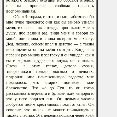
и на прошлое, сообщая прелесть
воспоминаниям.
Оба л'Эсторада, и отец, и сын, заботятся обо
мне пуще прежнего; они как бы заново узнали
меня; их слова, их взгляды проникают мне в
душу, ибо всякий раз, видя меня и говоря со
мной, они снова и снова воздают мне хвалу.
Дед, похоже, совсем впал в детство — с таким
восхищением он на меня смотрит. Когда я в
первый раз вышла к завтраку и он увидел, как я
ем и кормлю грудью его внука, он заплакал.
Слезы в этих глазах, дотоле сухих,
загоравшихся только мыслью о деньгах,
подарили мне неизъяснимую радость; мне
показалось, что старик понимает мое
блаженство. Что же до Луи, то он готов
рассказывать деревьям и булыжникам на дороге,
что у него родился сын. Он целыми часами
любуется твоим крестником, пока тот спит. Он
говорит, что никак не может привыкнуть к
такому счастью. Эта переливающаяся через край