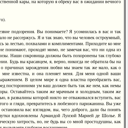
твенной кары, на которую я обреку вас в ожидании вечного
о).
вие подозрения. Вы понимаете? Я усомнилась в вас и так
мало не рассержусь. Я и так знаю, что вы человек остроумный,
есь за лестью, похвалами и комплиментами. Приходите ко мне
 понимают, проходят мимо, не замечая вас, что ни одна из
 Луизы. Наши сокровища должны быть похоронены так глубоко
ии. Будь вы красавцем, я, верно, никогда не обратила бы на
 о причинах зарождения любви мы знаем так же мало, как о
 мне известна, и она пленяет меня. Для меня одной ваши
ражением. В целом мире я одна властна преобразить вас,
ред посторонними ум ваш должен быть так же нем, как немы
взоры. Оставайтесь таким же мрачным и холодным, таким же
, в развалины которой никто не отваживался вступить, вас
, того и гляди, превратитесь в любезного парижанина. Вы уже
становила вас взглядом, вы, чего доброго, дали бы понять
 шутки вдохновлены Армандой Луизой Марией де Шолье. Я
ескую хитрость, но, не будь вы со мной простодушны, как
му вызываете глубокое восхищение