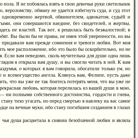
пола. Я не побоялась взять в свои девичьи руки светильник
 вероломству, обману не удается избегнуть суда, и суд этот
 одновременно жертвой, обвинителем, адвокатом, судьёй и
ыми, они совершаются наедине, без свидетелей, и жертвы,
здесь не властей. Так вот, я решилась быть безжалостной; в
юбят. Вы были бы не правы, не имея этой уверенности, но вы
ю придавали вам прежде сомнения и тревоги любви. Вот моя
ть мое расположение, ибо это было бы оскорбительно, но не
 я. Если вам неведомо, сколь мучительна для души одна лишь
глядом я открыла вам душу, и вы смогли читать в ней. К вам
здумья, о которых я вам говорила, обогатили только ум, но
ие и всемогущество ангела. Клянусь вам, Фелипе, пусть даже
ить, что вы уже не так боитесь потерять меня, что вы уже не
 прекрасная любовь, которая перелилась из вашей души в мою,
 — ни полными собственного достоинства, гордости и гнева,
тану тихо угасать, но перед смертью я навлеку на вас самое
рдце на вечные муки, ибо стану погибшим созданием в глазах
чья душа расцветала в сиянии безоблачной любви и являла