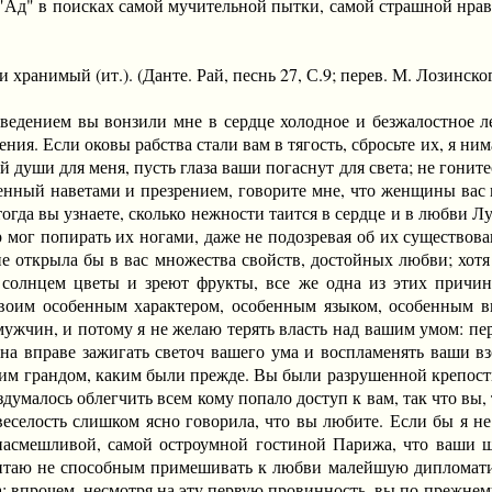
Ад" в поисках самой мучительной пытки, самой страшной нравс
ранимый (ит.). (Данте. Рай, песнь 27, С.9; перев. М. Лозинског
нием вы вонзили мне в сердце холодное и безжалостное лез
нения. Если оковы рабства стали вам в тягость, сбросьте их, я ни
й души для меня, пусть глаза ваши погаснут для света; не гонит
нный наветами и презрением, говорите мне, что женщины вас не
тогда вы узнаете, сколько нежности таится в сердце и в любви
мог попирать их ногами, даже не подозревая об их существован
е открыла бы в вас множества свойств, достойных любви; хотя
 солнцем цветы и зреют фрукты, все же одна из этих причин
воим особенным характером, особенным языком, особенным вы
мужчин, и потому я не желаю терять власть над вашим умом: пе
 одна вправе зажигать светоч вашего ума и воспламенять ваши 
 грандом, каким были прежде. Вы были разрушенной крепостью
вздумалось облегчить всем кому попало доступ к вам, так что вы
селость слишком ясно говорила, что вы любите. Если бы я не о
 насмешливой, самой остроумной гостиной Парижа, что ваши
итаю не способным примешивать к любви малейшую дипломатич
а; впрочем, несмотря на эту первую провинность, вы по-прежне