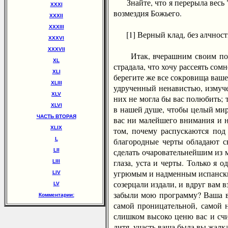
Знайте, что я перерыла весь "
XXXI
возмездия Божьего.
XXXII
XXXIII
[1] Верный клад, без алчности х
XXXVI
XXXVII
Итак, вчерашним своим поведе
XL
страдала, что хочу рассеять сом
XLI
берегите же все сокровища ваше
XLIII
удрученный ненавистью, измуче
XLV
них не могла бы вас полюбить; 
XLVI
в нашей душе, чтобы целый мир 
ЧАСТЬ ВТОРАЯ
вас ни малейшего внимания и н
ХLIХ
том, почему распускаются под
L
благородные черты обладают с
сделать очаровательнейшим из 
LII
глаза, уста и черты. Только я
LIII
угрюмым и надменным испанским
LIV
созерцали издали, и вдруг вам 
LV
забыли мою программу? Ваша ве
Комментарии:
самой проницательной, самой
слишком высоко ценю вас и сч
дитя, участь ваша была вы жалк