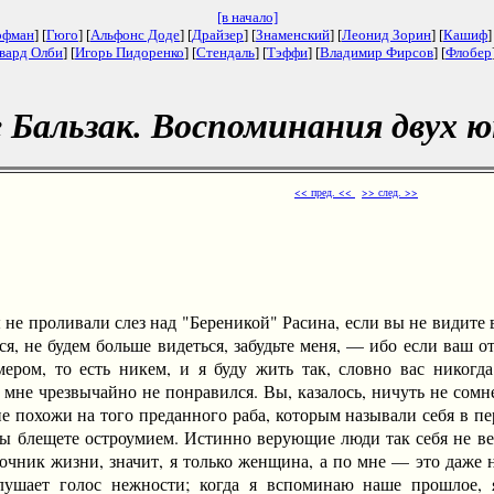
[в начало]
офман
] [
Гюго
] [
Альфонс Доде
] [
Драйзер
] [
Знаменский
] [
Леонид Зорин
] [
Кашиф
]
вард Олби
] [
Игорь Пидоренко
] [
Стендаль
] [
Тэффи
] [
Владимир Фирсов
] [
Флобер
е Бальзак. Воспоминания двух 
<< пред. <<
>> след. >>
 проливали слез над "Береникой" Расина, если вы не видите в 
ся, не будем больше видеться, забудьте меня, — ибо если ваш от
ром, то есть никем, и я буду жить так, словно вас никогда
мне чрезвычайно не понравился. Вы, казалось, ничуть не сомне
не похожи на того преданного раба, которым называли себя в п
ы блещете остроумием. Истинно верующие люди так себя не ве
точник жизни, значит, я только женщина, а по мне — это даж
аглушает голос нежности; когда я вспоминаю наше прошлое,