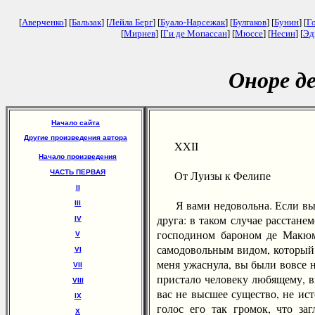
[
Аверченко
] [
Бальзак
] [
Лейла Берг
] [
Буало-Нарсежак
] [
Булгаков
] [
Бунин
] [
Г
[
Мирнев
] [
Ги де Мопассан
] [
Мюссе
] [
Несин
] [
Эд
Оноре д
Начало сайта
Другие произведения автора
XXII
Начало произведения
ЧАСТЬ ПЕРВАЯ
От Луизы к Фелипе
II
Я вами недовольна. Если вы не
III
друга: в таком случае расстанем
IV
господином бароном де Макюме
V
самодовольным видом, который 
VI
меня ужаснула, вы были вовсе 
VII
пристало человеку любящему, в
VIII
вас не высшее существо, не ис
IX
голос его так громок, что з
X