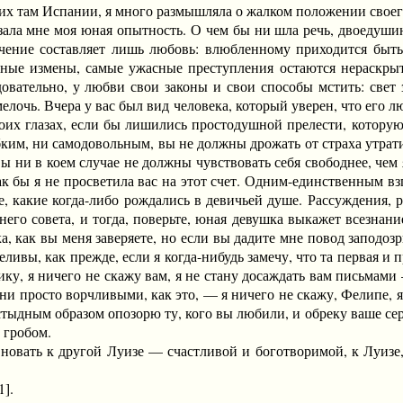
х там Испании, я много размышляла о жалком положении своего 
зала мне моя юная опытность. О чем бы ни шла речь, двоедушию,
чение составляет лишь любовь: влюбленному приходится быть
рные измены, самые ужасные преступления остаются нераскрыт
довательно, у любви свои законы и свои способы мстить: свет 
елочь. Вчера у вас был вид человека, который уверен, что его л
оих глазах, если бы лишились простодушной прелести, котору
ким, ни самодовольным, вы не должны дрожать от страха утрати
ы ни в коем случае не должны чувствовать себя свободнее, чем
как бы я не просветила вас на этот счет. Одним-единственным вз
 какие когда-либо рождались в девичьей душе. Рассуждения, ра
него совета, и тогда, поверьте, юная девушка выкажет всезнан
а, как вы меня заверяете, но если вы дадите мне повод заподозр
еливы, как прежде, если я когда-нибудь замечу, что та первая и
ку, я ничего не скажу вам, я не стану досаждать вам письмами
и просто ворчливыми, как это, — я ничего не скажу, Фелипе, я с
стыдным образом опозорю ту, кого вы любили, и обреку ваше се
 гробом.
вать к другой Луизе — счастливой и боготворимой, к Луизе, 
1].