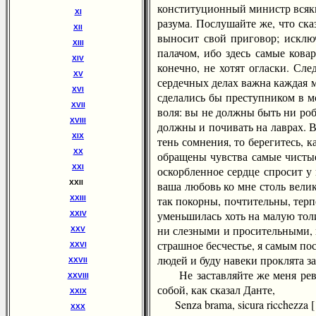
конституционный министр всяки
XI
разума. Послушайте же, что ска
XII
выносит свой приговор; исклю
XIII
палачом, ибо здесь самые кова
XIV
конечно, не хотят огласки. Сле
XV
сердечных делах важна каждая м
XVI
сделались бы преступником в м
XVII
воля: вы не должны быть ни роб
XVIII
должны и почивать на лаврах. В
XIX
тень сомнения, то берегитесь, 
XX
обращены чувства самые чистые,
XXI
оскорбленное сердце спросит у 
XXII
ваша любовь ко мне столь велик
так покорны, почтительны, терп
XXIII
уменьшилась хоть на малую толи
XXIV
ни слезными и просительными, н
XXV
страшное бесчестье, я самым по
XXVI
людей и буду навеки проклята за
XXVII
Не заставляйте же меня ревно
XXVIII
собой, как сказал Данте,
XXIX
Senza brama, sicura ricchezza [
XXX