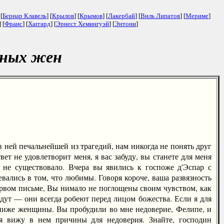
 [
Бернар Клавель
] [
Крылов
] [
Крымов
] [
Лакербай
] [
Виль Липатов
] [
Мериме
]
] [
Франс
] [
Хаггард
] [
Эрнест Хемингуэй
] [
Энтони
]
юных жен
ней печальнейшей из трагедий, нам никогда не понять друг
вет не удовлетворит меня, я вас забуду, вы станете для меня
 не существовало. Вчера вы явились к госпоже д'Эспар с
вались в том, что любимы. Говоря короче, ваша развязность
ервом письме, Вы нимало не поглощены своим чувством, как
дут — они всегда робеют перед лицом божества. Если я для
е ниже женщины. Вы пробудили во мне недоверие, Фелипе, и
 я вижу в нем причины для недоверия. Знайте, господин