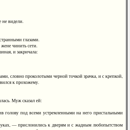
 не видели.
 странными глазами.
 жене чинить сети.
нная, и закричала:
и, словно проколотыми черной точкой зрачка, и с крепкой,
авился к прохожему.
ась. Муж сказал ей:
в голову под всеми устремленными на него пристальными
руках, — прислонились к дверям и с жадным любопытством