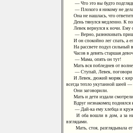
— Что это вы будто подгляды
— Плохого я никому не делаю, 
Она не нашлась, что ответить,
День тянулся медленно. К полу
Левек вернулся к ночи. Ему об
— Верно, разнюхивать пришел
И он спокойно лег спать, а его
На рассвете подул сильный вете
Часов в девять старшая девочка
— Мама, опять он тут!
Мать вся побледнев от волнен
— Ступай, Левек, поговори с ни
И Левек, дюжий моряк с кирпич
всегда тепло укутанной шеей — 
Они заговорили.
Мать и дети издали смотрели н
Вдруг незнакомец поднялся и в
— Дай-ка ему хлебца и кружку 
И оба вошли в дом, а за ним
взглядами.
Мать, стоя, разглядывала его