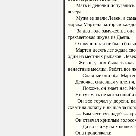
Мать и девочки испугались. Ос
вечера.
Мужа ее звали Левек, а сама о
моряка Мартена, который каждо
За два года замужества она ро
трехмачтовая шхуна из Дьепа.
О шхуне так и не было больше в
Мартен десять лет ждала своег
один из местных рыбаков, Левек
Жизнь у них была тяжкая и мн
ненастные месяцы. Ребята все 
— Славные они оба, Мартен-Лев
Девочка, сидевшая у плетня, з
— Похоже, он знает нас. Может
Но тут мать не могла ошибитьс
Он все торчал у дороги, как п
схватила лопату и вышла за пор
— Вам чего тут надо? — крик
Он отвечал хриплым голосо
— Да вот сижу на холодке. Р
Она продолжала: