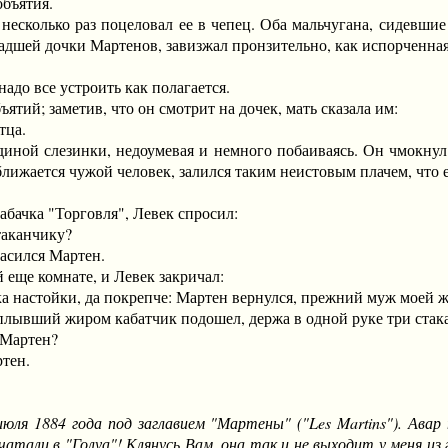
объятия.
колько раз поцеловал ее в чепец. Оба мальчугана, сидевшие в 
адшей дочки Мартенов, завизжал пронзительно, как испорченная
о все устроить как полагается.
ий; заметив, что он смотрит на дочек, мать сказала им:
тца.
й слезинки, недоумевая и немного побаиваясь. Он чмокнул од
лижается чужой человек, залился таким неистовым плачем, что е
ачка "Торговля", Левек спросил:
аканчику?
асился Мартен.
ще комнате, и Левек закричал:
астойки, да покрепче: Мартен вернулся, прежний муж моей ж
вший жиром кабатчик подошел, держа в одной руке три стакана
Мартен?
тен.
юля 1884 года под заглавием "Мартены" ("Les Martins"). Авар
атали в "Голуа"! Клянусь Вам, она так и не выходит у меня из г