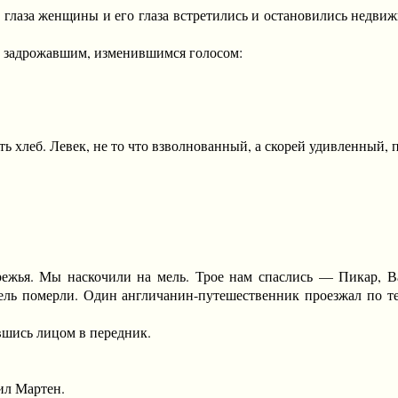
лаза женщины и его глаза встретились и остановились недвижн
задрожавшим, изменившимся голосом:
хлеб. Левек, не то что взволнованный, а скорей удивленный, 
 Мы наскочили на мель. Трое нам спаслись — Пикар, Вати
ель померли. Один англичанин-путешественник проезжал по тем
шись лицом в передник.
л Мартен.