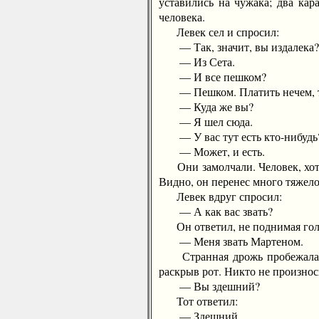
уставились на чужака; два кар
человека.
Левек сел и спросил:
— Так, значит, вы издалека?
— Из Сета.
— И все пешком?
— Пешком. Платить нечем, та
— Куда же вы?
— Я шел сюда.
— У вас тут есть кто-нибудь
— Может, и есть.
Они замолчали. Человек, хоть 
Видно, он перенес много тяжело
Левек вдруг спросил:
— А как вас звать?
Он ответил, не поднимая гол
— Меня звать Мартеном.
Странная дрожь пробежала по 
раскрыв рот. Никто не произнос
— Вы здешний?
Тот ответил:
— Здешний.