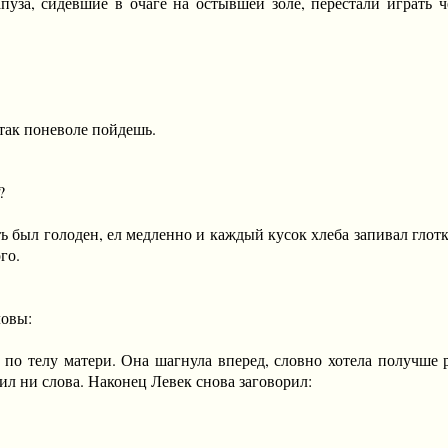
апуза, сидевшие в очаге на остывшей золе, перестали играть 
к поневоле пойдешь.
?
был голоден, ел медленно и каждый кусок хлеба запивал глотко
го.
овы:
телу матери. Она шагнула вперед, словно хотела получше раз
ил ни слова. Наконец Левек снова заговорил: