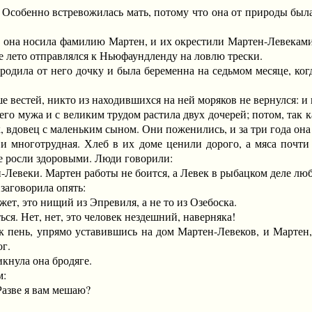
обенно встревожилась мать, потому что она от природы была б
на носила фамилию Мартен, и их окрестили Мартен-Левеками. 
е лето отправлялся к Ньюфаундленду на ловлю трески.
дила от него дочку и была беременна на седьмом месяце, ког
естей, никто из находившихся на ней моряков не вернулся: и в
о мужа и с великим трудом растила двух дочерей; потом, так к
, вдовец с маленьким сыном. Они поженились, и за три года она 
оготрудная. Хлеб в их доме ценили дорого, а мяса почти н
же росли здоровыми. Люди говорили:
еки. Мартен работы не боится, а Левек в рыбацком деле любог
аговорила опять:
, это нищий из Эпревиля, а не то из Озебоска.
я. Нет, нет, это человек нездешний, наверняка!
ень, упрямо уставившись на дом Мартен-Левеков, и Мартен, н
ог.
нула она бродяге.
м:
азве я вам мешаю?