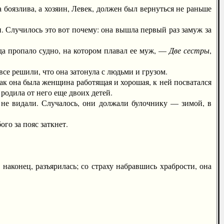
оязлива, а хозяин, Левек, должен был вернуться не раньше
Случилось это вот почему: она вышла первый раз замуж за
да пропало судно, на котором плавал ее муж, —
Две сестры
,
се решили, что она затонула с людьми и грузом.
ак она была женщина работящая и хорошая, к ней посватался
родила от него еще двоих детей.
е видали. Случалось, они должали булочнику — зимой, в
о за пояс заткнет.
аконец, разъярилась; со страху набравшись храбрости, она