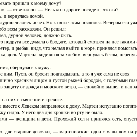
вать пришли к моему дому?
— ответил он. — Нельзя на дороге посидеть, что ли?
 и вернулась домой.
дню человек исчез. Но к пяти часам появился. Вечером его уже
о всем рассказали. Он решил:
, дурной человек, должно быть.
 подруга все думала о бродяге, который смотрел на нее такими
р, и рыбак, видя, что нельзя выйти в море, принялся помогать
, дочь Мартена, ходившая за хлебом, вернулась бегом, перепуга
ия, обернулась к мужу.
м. Пусть он бросит подглядывать, а то я уже сама не своя.
но-красным лицом и густой рыжей бородой, с голубыми глазам
в защиту от дождя и морского ветра, — спокойно вышел и напр
а них в смятении и тревоге.
месте с Левеком направился к дому. Мартен испуганно попятил
сидра. У него два дня крошки во рту не было.
и — женщина и дети. Прохожий сел и принялся есть, опусти
, две старшие девочки, — мартеновские, одна с малышом на 