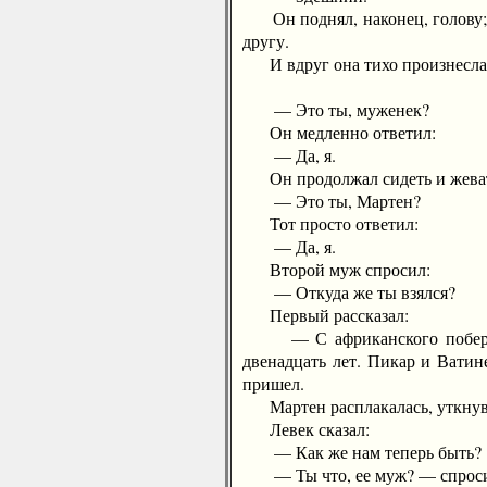
Он поднял, наконец, голову; г
другу.
И вдруг она тихо произнесла 
— Это ты, муженек?
Он медленно ответил:
— Да, я.
Он продолжал сидеть и жевать 
— Это ты, Мартен?
Тот просто ответил:
— Да, я.
Второй муж спросил:
— Откуда же ты взялся?
Первый рассказал:
— С африканского побережья.
двенадцать лет. Пикар и Ватин
пришел.
Мартен расплакалась, уткнув
Левек сказал:
— Как же нам теперь быть?
— Ты что, ее муж? — спроси