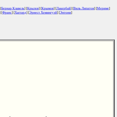
 [
Бернар Клавель
] [
Крылов
] [
Крымов
] [
Лакербай
] [
Виль Липатов
] [
Мериме
]
] [
Франс
] [
Хаггард
] [
Эрнест Хемингуэй
] [
Энтони
]