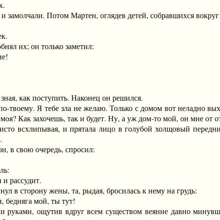
к.
замолчали. Потом Мартен, оглядев детей, собравшихся вокруг н
к.
нял их; он только заметил:
е!
ая, как поступить. Наконец он решился.
воему. Я тебе зла не желаю. Только с домом вот неладно выход
 моя? Как захочешь, так и будет. Ну, а уж дом-то мой, он мне от о
о всхлипывая, и прятала лицо в голубой холщовый передник
.
, в свою очередь, спросил:
ль:
и рассудит.
л в сторону жены, та, рыдая, бросилась к нему на грудь:
бедняга мой, ты тут!
уками, ощутив вдруг всем существом веяние давно минувшег