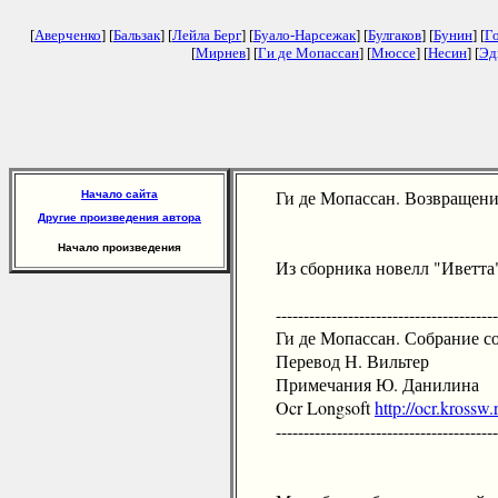
[
Аверченко
] [
Бальзак
] [
Лейла Берг
] [
Буало-Нарсежак
] [
Булгаков
] [
Бунин
] [
Г
[
Мирнев
] [
Ги де Мопассан
] [
Мюссе
] [
Несин
] [
Эд
Ги де Мопассан. Возвращени
Начало сайта
Другие произведения автора
Начало произведения
Из сборника новелл "Иветта
-----------------------------------------
Ги де Мопассан. Собрание сочи
Перевод Н. Вильтер
Примечания Ю. Данилина
Ocr Longsoft
http://ocr.krossw.
-----------------------------------------