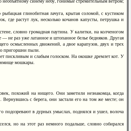
о необъятному синему небу, гонимые стремительным ветром;
рыбацкая глинобитная лачуга, крытая соломой, с кустиком
, где растут лук, несколько кочанов капусты, петрушка и
ене, словно громадная паутина. У калитки, на колченогом
е — не раз уже латанное и штопанное белье бедняков. Другая
ющего осмысленных движений, а двое карапузов, двух и трех
ицо пригоршни пыли.
ет пискливым и слабым голоском. На окошке дремлет кот. У
сонмище мошкары.
век, похожий на нищего. Они заметили незнакомца, когда
 Вернувшись с берега, они застали его на том же месте; он
го подозревают в дурных умыслах, поднялся и ушел, волоча
ся, но на этот раз немного подальше, словно собирался