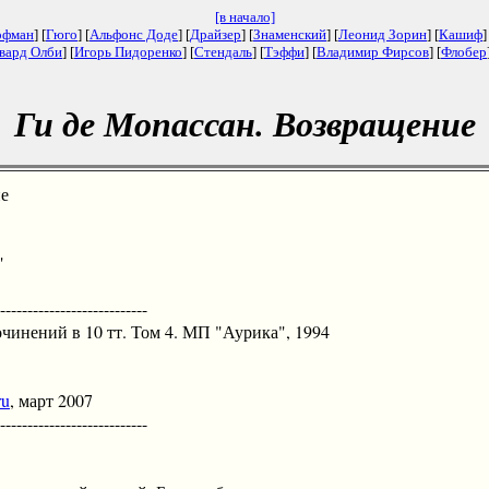
[в начало]
офман
] [
Гюго
] [
Альфонс Доде
] [
Драйзер
] [
Знаменский
] [
Леонид Зорин
] [
Кашиф
]
вард Олби
] [
Игорь Пидоренко
] [
Стендаль
] [
Тэффи
] [
Владимир Фирсов
] [
Флобер
Ги де Мопассан. Возвращение
е
"
--------------------------
нений в 10 тт. Том 4. МП "Аурика", 1994
ru
, март 2007
--------------------------