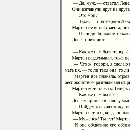
— Да, муж, — ответил Леве
Они взглянули друг на друга и 
— Это мои?
— Твои, — подтвердил Леве
Мартен не встал с места, не об
— Господи, большие-то каки
Левек повторил:
— Как же нам быть теперь?
Мартен раздумывал, тоже не зн
— Что ж, говори, я сделаю по-т
мать их, — то ли твоя она, то ли
Мартен все плакала, отрывист
беспокойством разглядывая отца
Мартен кончил есть. Теперь он
— Как же нам быть?
Левеку пришла в голову мыс
— Пойдем к священнику, он 
Мартен встал и, когда он шагну
— Муженек! Ты тут! Мартен, 
И она обхватила его обеими р