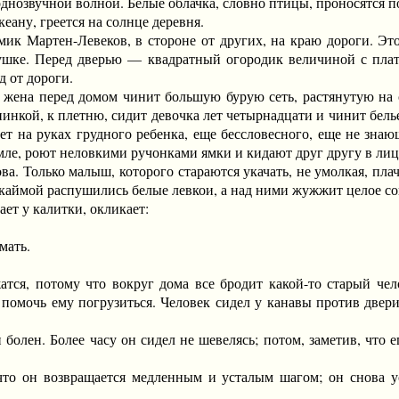
нозвучной волной. Белые облачка, словно птицы, проносятся п
еану, греется на солнце деревня.
Мартен-Левеков, в стороне от других, на краю дороги. Это 
шке. Перед дверью — квадратный огородик величиной с платок
д от дороги.
на перед домом чинит большую бурую сеть, растянутую на ст
инкой, к плетню, сидит девочка лет четырнадцати и чинит бель
ает на руках грудного ребенка, еще бессловесного, еще не зна
земле, роют неловкими ручонками ямки и кидают друг другу в л
 Только малыш, которого стараются укачать, не умолкая, плач
 каймой распушились белые левкои, а над ними жужжит целое 
т у калитки, окликает:
мать.
, потому что вокруг дома все бродит какой-то старый чело
помочь ему погрузиться. Человек сидел у канавы против двери.
лен. Более часу он сидел не шевелясь; потом, заметив, что е
он возвращается медленным и усталым шагом; он снова усел