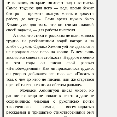
те влияния, которые тяготеют над писателем.
Самое трудное для него — ведь время бежит
быстро — прожить долгую жизнь и довести
работу до конца». Само время нужно было
Хемингуэю для того, что он считал главной
своей задачей, — для работы писателя.
А пока что стихи и рассказы не шли, жилось
трудно, на разбавленном водой кагоре и на
хлебе с луком. Однако Хемингуэй не сдавался и
не продавал свое перо на корню. В нем лишь
закалялась совесть и стойкость. Недаром именно
в эти годы он писал свой рассказ
«Непобежденный». Как ни приходилось трудно,
он упорно добивался все того же: «Писать о
том, о чем до него не писали, или же стараться
превзойти тех, кто писал об этом раньше».
Молодой Хемингуэй писал много, но
ранние его вещи не попали в печать и даже не
сохранились: чемодан с рукописью почти
законченного романа, восемнадцатью
рассказами и тридцатью стихотворениями был