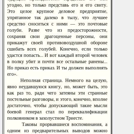
угодно, но только представь его и его свиту.
Это целое крупное деловое предприятие,
упрятанное так далеко в тылу, что лучшее
средство сноситься с ними — это почтовые
голуби. Разве что из предосторожности,
сохраняя свои драгоценные персоны, они
прикажут своей противовоздушной обороне
сшибать всех голубей. Конечно, если только
удастся попасть... И вот каждый второй человек
в полку убит и почти все остальные ранены...
Но приказ есть приказ. И ты должен выполнять
его».
Неполная страница. Немного на целую,
явно неудавшуюся книгу, но, может быть, это
как раз то, ради чего затеяны эти странные
постельные разговоры, и этого, конечно, вполне
достаточно, чтобы допускающий такие мысли
боевой генерал стал по переквалификации
полковником в захолустном Триесте.
Таковы прорвавшиеся воспоминания, а
одним из предварительных выводов можно