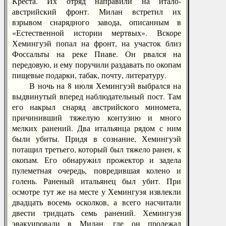
Креста. Их отряд направили на итало-
австрийский фронт. Милан встретил их
взрывом снарядного завода, описанным в
«Естественной истории мертвых». Вскоре
Хемингуэй попал на фронт, на участок близ
Фоссальты на реке Пиаве. Он рвался на
передовую, и ему поручили раздавать по окопам
пищевые подарки, табак, почту, литературу.
В ночь на 8 июля Хемингуэй выбрался на
выдвинутый вперед наблюдательный пост. Там
его накрыл снаряд австрийского миномета,
причинивший тяжелую контузию и много
мелких ранений. Два итальянца рядом с ним
были убиты. Придя в сознание, Хемингуэй
потащил третьего, который был тяжело ранен, к
окопам. Его обнаружил прожектор и задела
пулеметная очередь, повредившая колено и
голень. Раненый итальянец был убит. При
осмотре тут же на месте у Хемингуэя извлекли
двадцать восемь осколков, а всего насчитали
двести тридцать семь ранений. Хемингуэя
эвакуировали в Милан, где он пролежал