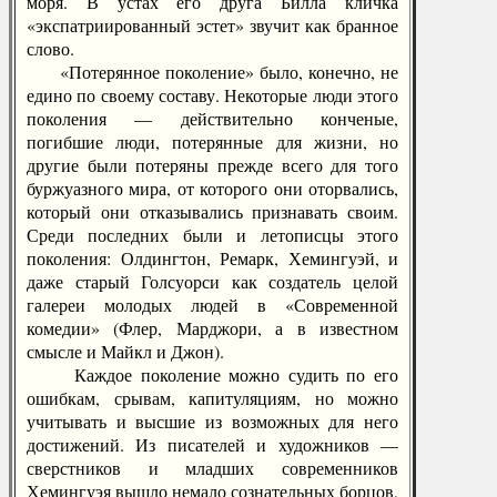
моря. В устах его друга Билла кличка
«экспатриированный эстет» звучит как бранное
слово.
«Потерянное поколение» было, конечно, не
едино по своему составу. Некоторые люди этого
поколения — действительно конченые,
погибшие люди, потерянные для жизни, но
другие были потеряны прежде всего для того
буржуазного мира, от которого они оторвались,
который они отказывались признавать своим.
Среди последних были и летописцы этого
поколения: Олдингтон, Ремарк, Хемингуэй, и
даже старый Голсуорси как создатель целой
галереи молодых людей в «Современной
комедии» (Флер, Марджори, а в известном
смысле и Майкл и Джон).
Каждое поколение можно судить по его
ошибкам, срывам, капитуляциям, но можно
учитывать и высшие из возможных для него
достижений. Из писателей и художников —
сверстников и младших современников
Хемингуэя вышло немало сознательных борцов,