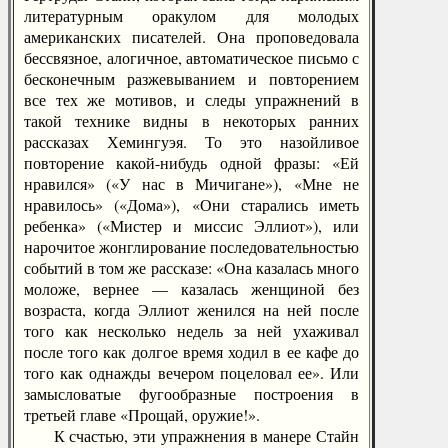
литературным оракулом для молодых
американских писателей. Она проповедовала
бессвязное, алогичное, автоматическое письмо с
бесконечным разжевыванием и повторением
все тех же мотивов, и следы упражнений в
такой технике видны в некоторых ранних
рассказах Хемингуэя. То это назойливое
повторение какой-нибудь одной фразы: «Ей
нравился» («У нас в Мичигане»), «Мне не
нравилось» («Дома»), «Они старались иметь
ребенка» («Мистер и миссис Эллиот»), или
нарочитое жонглирование последовательностью
событий в том же рассказе: «Она казалась много
моложе, вернее — казалась женщиной без
возраста, когда Эллиот женился на ней после
того как несколько недель за ней ухаживал
после того как долгое время ходил в ее кафе до
того как однажды вечером поцеловал ее». Или
замысловатые фугообразные построения в
третьей главе «Прощай, оружие!».
К счастью, эти упражнения в манере Стайн