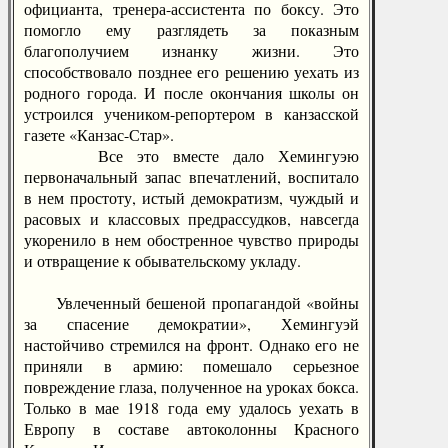
официанта, тренера-ассистента по боксу. Это
помогло ему разглядеть за показным
благополучием изнанку жизни. Это
способствовало позднее его решению уехать из
родного города. И после окончания школы он
устроился учеником-репортером в канзасской
газете «Канзас-Стар».
Все это вместе дало Хемингуэю
первоначальный запас впечатлений, воспитало
в нем простоту, истый демократизм, чуждый и
расовых и классовых предрассудков, навсегда
укоренило в нем обостренное чувство природы
и отвращение к обывательскому укладу.
Увлеченный бешеной пропагандой «войны
за спасение демократии», Хемингуэй
настойчиво стремился на фронт. Однако его не
приняли в армию: помешало серьезное
повреждение глаза, полученное на уроках бокса.
Только в мае 1918 года ему удалось уехать в
Европу в составе автоколонны Красного