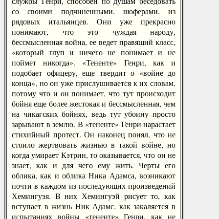
службы Генри, способен по душам беседовать
со своими подчиненными, шоферами, из
рядовых итальянцев. Они уже прекрасно
понимают, что это чуждая народу,
бессмысленная война, ее ведет правящий класс,
«который глуп и ничего не понимает и не
поймет никогда». «Тененте» Генри, как и
подобает офицеру, еще твердит о «войне до
конца», но он уже прислушивается к их словам,
потому что и он понимает, что тут происходит
бойня еще более жестокая и бессмысленная, чем
на чикагских бойнях, ведь тут убоину просто
зарывают в землю. В «тененте» Генри нарастает
стихийный протест. Он наконец понял, что не
стоило жертвовать жизнью в такой войне, но
когда умирает Кэтрин, то оказывается, что он не
знает, как и для чего ему жить. Черты его
облика, как и облика Ника Адамса, возникают
почти в каждом из последующих произведений
Хемингуэя. В них Хемингуэй рисует то, как
вступает в жизнь Ник Адамс, как закаляется в
испытаниях войны «тененте» Генри, как не