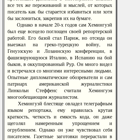
все тех же переживаний и мыслей, от которых
писатель как бы старается избавиться или хотя
бы заслониться, закрепив их на бумаге.
Однако в начале 20-х годов сам Хемингуэй
был еще всецело поглощен своей репортерской
работой. Его базой стал Париж, но отсюда он
выезжал на греко-турецкую войну, на
Генуэзскую и Лозаннскую конференции, в
фашизирующуюся Италию, в Испанию на бой
быков, в оккупированный Рур. Он много видел
и встречался со многими интересными людьми.
Опытные дипломатические обозреватели и сам
патриарх американской журналистики
Линкольн Стеффенс считали Хемингуэя
многообещающим журналистом.
Хемингуэй блестяще овладел телеграфным
языком репортажа, ему нравилась крутая
краткость, четкость и емкость кода, он даже
щеголял намеренным упрощением и
огрублением. Однако он уже чувствовал себя
писателем. Газетные заготовки перерастали в