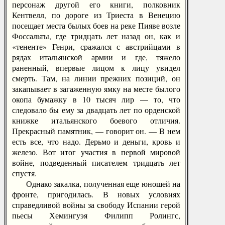
персонаж другой его книги, полковник
Кентвелл, по дороге из Триеста в Венецию
посещает места былых боев на реке Пияве возле
Фоссальты, где тридцать лет назад он, как и
«тененте» Генри, сражался с австрийцами в
рядах итальянской армии и где, тяжело
раненный, впервые лицом к лицу увидел
смерть. Там, на линии прежних позиций, он
закапывает в загаженную ямку на месте былого
окопа бумажку в 10 тысяч лир — то, что
следовало бы ему за двадцать лет по орденской
книжке итальянского боевого отличия.
Прекрасный памятник, — говорит он. — В нем
есть все, что надо. Дерьмо и деньги, кровь и
железо. Вот итог участия в первой мировой
войне, подведенный писателем тридцать лет
спустя.
Однако закалка, полученная еще юношей на
фронте, пригодилась. В новых условиях
справедливой войны за свободу Испании герой
пьесы Хемингуэя Филипп Ролингс,