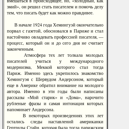
вмешаться в происходящее, но, «холодный, как
змий», он решил стать писателем и помочь делу
тем, что писать будет как можно правдивее.
В начале 1924 года Хемингуэй окончательно
порвал с газетой, обосновался в Париже и стал
настойчиво овладевать профессией писателя, —
процесс, который он и до сего дня не считает
законченным.
Атмосфера тех лет толкала молодых
писателей учиться у международного
модернизма, Меккой которого стал тогда
Париж. Именно здесь укрепилось знакомство
Хемингуэя с Шервудом Андерсоном, который
еще в Америке обратил внимание на молодого
автора. Именно в эти годы были написаны
рассказы «Мой старик» и «Дома», нарочито
рубленые фразы и самая интонация которых
напоминает Андерсона.
В некоторых произведениях этих лет
остались следы наставлений американки
Гертруды Стайн, которая была тогда парижским