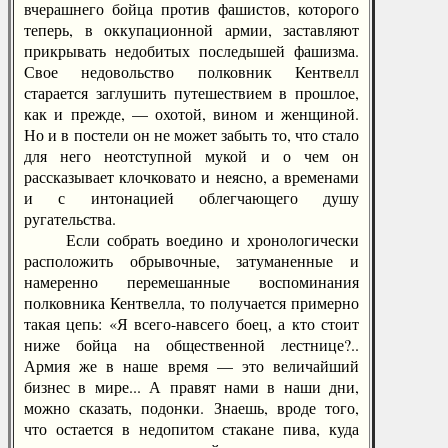
вчерашнего бойца против фашистов, которого
теперь, в оккупационной армии, заставляют
прикрывать недобитых последышей фашизма.
Свое недовольство полковник Кентвелл
старается заглушить путешествием в прошлое,
как и прежде, — охотой, вином и женщиной.
Но и в постели он не может забыть то, что стало
для него неотступной мукой и о чем он
рассказывает клочковато и неясно, а временами
и с интонацией облегчающего душу
ругательства.
Если собрать воедино и хронологически
расположить обрывочные, затуманенные и
намеренно перемешанные воспоминания
полковника Кентвелла, то получается примерно
такая цепь: «Я всего-навсего боец, а кто стоит
ниже бойца на общественной лестнице?..
Армия же в наше время — это величайший
бизнес в мире... А правят нами в наши дни,
можно сказать, подонки. Знаешь, вроде того,
что остается в недопитом стакане пива, куда