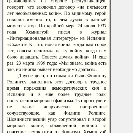
сражающийся на стороне республиканцев,
говорит, что заключил договор «на пятьдесят
лет необъявленных войн». По-видимому, герой
говорил именно то, о чем думал в данный
момент автор. По крайней мере 24 июля 1937
года Хемингуэй писал в журнал
«Интернациональная литература» из Испании:
«Скажите К., что новая война, когда вам сорок
лет, совсем непохожа на ту войну, когда вам
было двадцать. Совсем другая война». И еще
раз, 23 марта 1939 года: «Мы знаем, война есть
зло, но иногда бывает необходимо драться».
Другое дело, по силам ли было Филиппу
Ролингсу выполнить этот договор в трудное
время поражения демократических сил в
Испании и в еще более трудные годы
наступления мирового фашизма. Тут дрогнули и
не такие анархически настроенные
сочувствующие, как Филипп Ролингс.
Шовинистический угар сопутствовал и второй
мировой войне, объявленной войной за
спасение демократии от фашизма. Хемингуэй