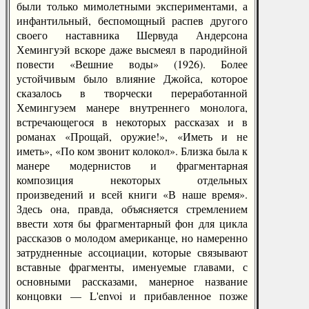
были только мимолетными экспериментами, а
инфантильный, беспомощный распев другого
своего наставника Шервуда Андерсона
Хемингуэй вскоре даже высмеял в пародийной
повести «Вешние воды» (1926). Более
устойчивым было влияние Джойса, которое
сказалось в творчески переработанной
Хемингуэем манере внутреннего монолога,
встречающегося в некоторых рассказах и в
романах «Прощай, оружие!», «Иметь и не
иметь», «По ком звонит колокол». Близка была к
манере модернистов и фрагментарная
композиция некоторых отдельных
произведений и всей книги «В наше время».
Здесь она, правда, объясняется стремлением
ввести хотя бы фрагментарный фон для цикла
рассказов о молодом американце, но намеренно
затрудненные ассоциации, которые связывают
вставные фрагменты, именуемые главами, с
основными рассказами, манерное название
концовки — L'envoi и прибавленное позже