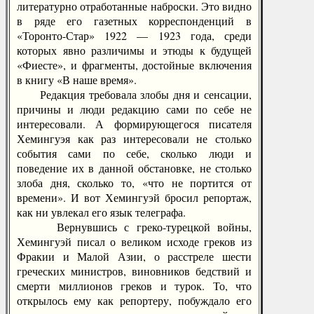
литературно отработанные наброски. Это видно
в ряде его газетных корреспонденций в
«Торонто-Стар» 1922 — 1923 года, среди
которых явно различимы и этюды к будущей
«Фиесте», и фрагменты, достойные включения
в книгу «В наше время».
Редакция требовала злобы дня и сенсации,
причины и люди редакцию сами по себе не
интересовали. А формирующегося писателя
Хемингуэя как раз интересовали не столько
события сами по себе, сколько люди и
поведение их в данной обстановке, не столько
злоба дня, сколько то, «что не портится от
времени». И вот Хемингуэй бросил репортаж,
как ни увлекал его язык телеграфа.
Вернувшись с греко-турецкой войны,
Хемингуэй писал о великом исходе греков из
Фракии и Малой Азии, о расстреле шести
греческих министров, виновников бедствий и
смерти миллионов греков и турок. То, что
открылось ему как репортеру, побуждало его