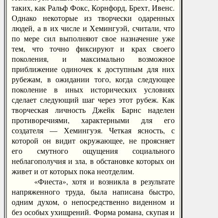
таких, как Ральф Фокс, Корнфорд, Брехт, Ивенс.
Однако некоторые из творчески одаренных
людей, а в их числе и Хемингуэй, считали, что
по мере сил выполняют свое назначение уже
тем, что точно фиксируют и крах своего
поколения, и максимально возможное
приближение одиночек к доступным для них
рубежам, в ожидании того, когда следующее
поколение в иных исторических условиях
сделает следующий шаг через этот рубеж. Как
творческая личность Джейк Барнс наделен
противоречиями, характерными для его
создателя — Хемингуэя. Четкая ясность, с
которой он видит окружающее, не проясняет
его смутного ощущения социального
неблагополучия и зла, в обстановке которых он
живет и от которых пока неотделим.
«Фиеста», хотя и возникла в результате
напряженного труда, была написана быстро,
одним духом, о непосредственно виденном и
без особых ухищрений. Форма романа, скупая и