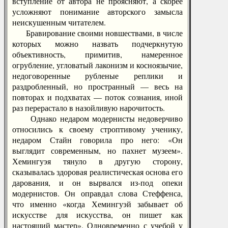
вступление от автора не проясняют, а скорее
усложняют понимание авторского замысла
неискушенным читателем.
Бравирование своими новшествами, в числе
которых можно назвать подчеркнутую
объективность, примитив, намеренное
огрубление, угловатый лаконизм и косноязычие,
недоговоренные рубленые реплики и
раздробленный, но пространный — весь на
повторах и подхватах — поток сознания, иной
раз перерастало в назойливую нарочитость.
Однако недаром модернисты недоверчиво
относились к своему строптивому ученику,
недаром Стайн говорила про него: «Он
выглядит современным, но пахнет музеем».
Хемингуэя тянуло в другую сторону,
сказывалась здоровая реалистическая основа его
дарования, и он вырвался из-под опеки
модернистов. Он оправдал слова Стеффенса,
что именно «когда Хемингуэй забывает об
искусстве для искусства, он пишет как
настоящий мастер». Одновременно с учебой у