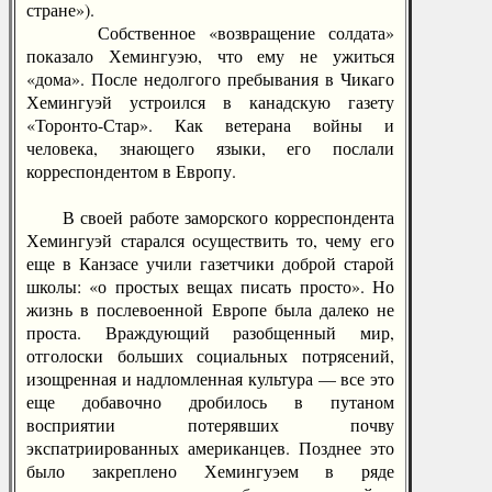
стране»).
Собственное «возвращение солдата»
показало Хемингуэю, что ему не ужиться
«дома». После недолгого пребывания в Чикаго
Хемингуэй устроился в канадскую газету
«Торонто-Стар». Как ветерана войны и
человека, знающего языки, его послали
корреспондентом в Европу.
В своей работе заморского корреспондента
Хемингуэй старался осуществить то, чему его
еще в Канзасе учили газетчики доброй старой
школы: «о простых вещах писать просто». Но
жизнь в послевоенной Европе была далеко не
проста. Враждующий разобщенный мир,
отголоски больших социальных потрясений,
изощренная и надломленная культура — все это
еще добавочно дробилось в путаном
восприятии потерявших почву
экспатриированных американцев. Позднее это
было закреплено Хемингуэем в ряде