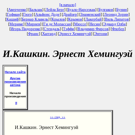
[в начало]
[
Аверченко
] [
Бальзак
] [
Лейла Берг
] [
Буало-Нарсежак
] [
Булгаков
] [
Бунин
]
[
Гофман
] [
Гюго
] [
Альфонс Доде
] [
Драйзер
] [
Знаменский
] [
Леонид Зорин
]
[
Кашиф
] [
Бернар Клавель
] [
Крылов
] [
Крымов
] [
Лакербай
] [
Виль Липатов
]
[
Мериме
] [
Мирнев
] [
Ги де Мопассан
] [
Мюссе
] [
Несин
] [
Эдвард Олби
]
[
Игорь Пидоренко
] [
Стендаль
] [
Тэффи
] [
Владимир Фирсов
] [
Флобер
]
[
Франс
] [
Хаггард
] [
Эрнест Хемингуэй
] [
Энтони
]
И.Кашкин. Эрнест Хемингуэй
Начало сайта
Другие
произведения
автора
Начало
произведения
II
>> след. >>
И.Кашкин. Эрнест Хемингуэй