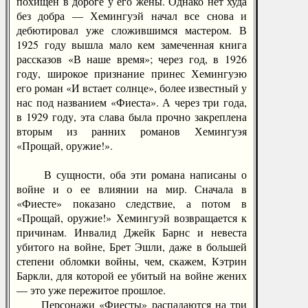
похищен в дороге у его жены. Однако нет худа
без добра — Хемингуэй начал все снова и
дебютировал уже сложившимся мастером. В
1925 году вышла мало кем замеченная книга
рассказов «В наше время»; через год, в 1926
году, широкое признание принес Хемингуэю
его роман «И встает солнце», более известный у
нас под названием «Фиеста». А через три года,
в 1929 году, эта слава была прочно закреплена
вторым из ранних романов Хемингуэя
«Прощай, оружие!».
В сущности, оба эти романа написаны о
войне и о ее влиянии на мир. Сначала в
«Фиесте» показано следствие, а потом в
«Прощай, оружие!» Хемингуэй возвращается к
причинам. Инвалид Джейк Барнс и невеста
убитого на войне, Брет Эшли, даже в большей
степени обломки войны, чем, скажем, Кэтрин
Баркли, для которой ее убитый на войне жених
— это уже пережитое прошлое.
Персонажи «Фиесты» распадаются на три