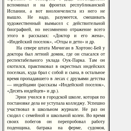
вспоминал и на фронтах республиканской
Испании, а вот виолончелиста из него не
вышло. Не надо, разумеется, смешивать
художественный вымысел с действительной
биографией, но несомненно отражение всего
этого в рассказах: «Доктор и его жена»,
«Индейский поселок», «Отцы и дети» и др.
На севере штата Мичиган в Хортонс-Бей у
доктора был летний домик, где он спасался от
респектабельного уклада Оук-Парка. Там он
охотился, практиковал в окрестных индейских
поселках, куда брал с собой и сына, в остальное
время пропадавшего в лесах с друзьями детства
— индейцами (рассказы «Индейский поселок»,
«Десять индейцев» и др.).
Эрни учился в городской школе, которая по
постановке дела не уступала колледжу. Успешно
участвовал в школьном журнале. Не раз он
сходил с семейной и школьной колеи. Во время
своих побегов он перепробовал работу
поденщика, батрака на ферме, судомоя,