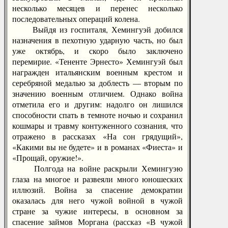
несколько месяцев и перенес несколько
последовательных операций колена.
Выйдя из госпиталя, Хемингуэй добился
назначения в пехотную ударную часть, но был
уже октябрь, и скоро было заключено
перемирие. «Тененте Эрнесто» Хемингуэй был
награжден итальянским военным крестом и
серебряной медалью за доблесть — вторым по
значению военным отличием. Однако война
отметила его и другим: надолго он лишился
способности спать в темноте ночью и сохранил
кошмары и травму контуженного сознания, что
отражено в рассказах «На сон грядущий»,
«Какими вы не будете» и в романах «Фиеста» и
«Прощай, оружие!».
Полгода на войне раскрыли Хемингуэю
глаза на многое и развеяли много юношеских
иллюзий. Война за спасение демократии
оказалась для него чужой войной в чужой
стране за чужие интересы, в основном за
спасение займов Моргана (рассказ «В чужой