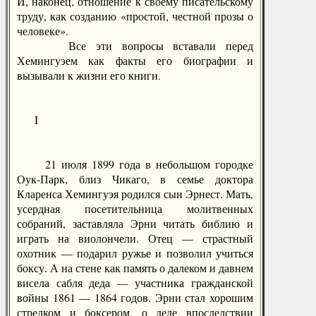
И, наконец, отношение к своему писательскому
труду, как созданию «простой, честной прозы о
человеке».
Все эти вопросы вставали перед
Хемингуэем как факты его биографии и
вызывали к жизни его книги.
I
21 июля 1899 года в небольшом городке
Оук-Парк, близ Чикаго, в семье доктора
Кларенса Хемингуэя родился сын Эрнест. Мать,
усердная посетительница молитвенных
собраний, заставляла Эрни читать библию и
играть на виолончели. Отец — страстный
охотник — подарил ружье и позволил учиться
боксу. А на стене как память о далеком и давнем
висела сабля деда — участника гражданской
войны 1861 — 1864 годов. Эрни стал хорошим
стрелком и боксером, о деде впоследствии