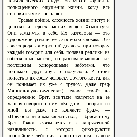
психологических этюдов об утрате корней и
полноценного ощущения жизни, когда все
становится уже «не наше».
Травма войны, сложность жизни гнетут и
цепенят и героев ранних вещей Хемингуэя.
Они замкнуты в себе. Их разговоры — это
судорожное усилие не дать волю словам. Это
своего рода «внутренний диалог», при котором
каждый говорит для себя, подавая реплики на
собственные мысли, но разговаривающие так
поглощены однородными заботами, что
понимают друг друга с полуслова. А стоит
попасть в их среду человеку другого круга, как
он понимает их уже с трудом. Даже граф
Миппипопуло («Фиеста»), человек «свой», по
определению Брет, все-таки жалуется на ее
манеру говорить с ним: «Когда вы говорите со
мной, вы даже не кончаете фраз». —
«Предоставляю вам кончать их», — бросает ему
Брет. Травма сказывается и в напряженной
навязчивости, с которой фиксируются
простейшие действия, в неотступном анализе