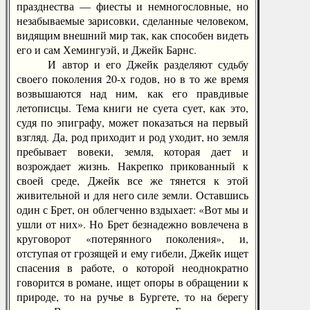
празднества — фиесты и немногословные, но
незабываемые зарисовки, сделанные человеком,
видящим внешний мир так, как способен видеть
его и сам Хемингуэй, и Джейк Барнс.
И автор и его Джейк разделяют судьбу
своего поколения 20-х годов, но в то же время
возвышаются над ним, как его правдивые
летописцы. Тема книги не суета сует, как это,
судя по эпиграфу, может показаться на первый
взгляд. Да, род приходит и род уходит, но земля
пребывает вовеки, земля, которая дает и
возрождает жизнь. Накрепко прикованный к
своей среде, Джейк все же тянется к этой
живительной и для него силе земли. Оставшись
один с Брет, он облегченно вздыхает: «Вот мы и
ушли от них». Но Брет безнадежно вовлечена в
круговорот «потерянного поколения», и,
отступая от грозящей и ему гибели, Джейк ищет
спасения в работе, о которой неоднократно
говорится в романе, ищет опоры в обращении к
природе, то на ручье в Бургете, то на берегу