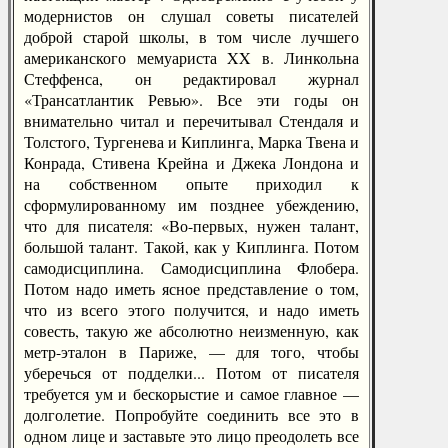
модернистов он слушал советы писателей
доброй старой школы, в том числе лучшего
американского мемуариста XX в. Линкольна
Стеффенса, он редактировал журнал
«Трансатлантик Ревью». Все эти годы он
внимательно читал и перечитывал Стендаля и
Толстого, Тургенева и Киплинга, Марка Твена и
Конрада, Стивена Крейна и Джека Лондона и
на собственном опыте приходил к
сформулированному им позднее убеждению,
что для писателя: «Во-первых, нужен талант,
большой талант. Такой, как у Киплинга. Потом
самодисциплина. Самодисциплина Флобера.
Потом надо иметь ясное представление о том,
что из всего этого получится, и надо иметь
совесть, такую же абсолютно неизменную, как
метр-эталон в Париже, — для того, чтобы
уберечься от подделки... Потом от писателя
требуется ум и бескорыстие и самое главное —
долголетие. Попробуйте соединить все это в
одном лице и заставьте это лицо преодолеть все