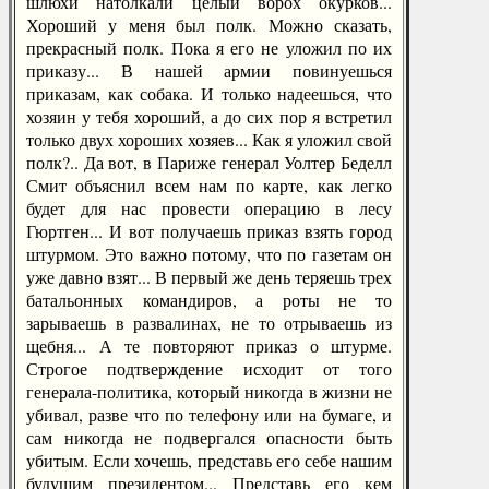
шлюхи натолкали целый ворох окурков...
Хороший у меня был полк. Можно сказать,
прекрасный полк. Пока я его не уложил по их
приказу... В нашей армии повинуешься
приказам, как собака. И только надеешься, что
хозяин у тебя хороший, а до сих пор я встретил
только двух хороших хозяев... Как я уложил свой
полк?.. Да вот, в Париже генерал Уолтер Беделл
Смит объяснил всем нам по карте, как легко
будет для нас провести операцию в лесу
Гюртген... И вот получаешь приказ взять город
штурмом. Это важно потому, что по газетам он
уже давно взят... В первый же день теряешь трех
батальонных командиров, а роты не то
зарываешь в развалинах, не то отрываешь из
щебня... А те повторяют приказ о штурме.
Строгое подтверждение исходит от того
генерала-политика, который никогда в жизни не
убивал, разве что по телефону или на бумаге, и
сам никогда не подвергался опасности быть
убитым. Если хочешь, представь его себе нашим
будущим президентом... Представь его кем