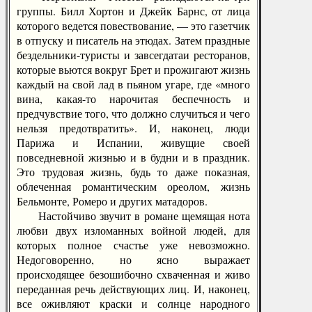
группы. Билл Хортон и Джейк Барнс, от лица
которого ведется повествование, — это газетчик
в отпуску и писатель на этюдах. Затем праздные
бездельники-туристы и завсегдатаи ресторанов,
которые вьются вокруг Брет и прожигают жизнь
каждый на свой лад в пьяном угаре, где «много
вина, какая-то нарочитая беспечность и
предчувствие того, что должно случиться и чего
нельзя предотвратить». И, наконец, люди
Парижа и Испании, живущие своей
повседневной жизнью и в будни и в праздник.
Это трудовая жизнь, будь то даже показная,
облеченная романтическим ореолом, жизнь
Бельмонте, Ромеро и других матадоров.
Настойчиво звучит в романе щемящая нота
любви двух изломанных войной людей, для
которых полное счастье уже невозможно.
Недоговоренно, но ясно выражает
происходящее безошибочно схваченная и живо
переданная речь действующих лиц. И, наконец,
все оживляют краски и солнце народного