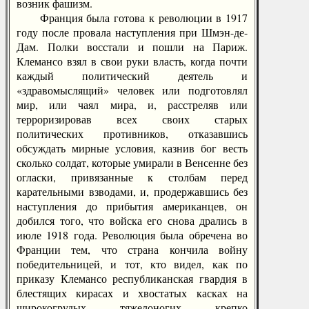
возник фашизм.
Франция была готова к революции в 1917
году после провала наступления при Шмэн-де-
Дам. Полки восстали и пошли на Париж.
Клемансо взял в свои руки власть, когда почти
каждый политический деятель и
«здравомыслящий» человек или подготовлял
мир, или чаял мира, и, расстреляв или
терроризировав всех своих старых
политических противников, отказавшись
обсуждать мирные условия, казнив бог весть
сколько солдат, которые умирали в Венсенне без
огласки, привязанные к столбам перед
карательными взводами, и, продержавшись без
наступления до прибытия американцев, он
добился того, что войска его снова дрались в
июле 1918 года. Революция была обречена во
Франции тем, что страна кончила войну
победительницей, и тот, кто видел, как по
приказу Клемансо республиканская гвардия в
блестящих кирасах и хвостатых касках на
широкогрудых, тяжелоногих, крепко