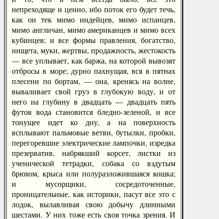
непреходяще и ценно, ибо поток его будет течь,
как он тек мимо индейцев, мимо испанцев,
мимо англичан, мимо американцев и мимо всех
кубинцев; и все формы правления, богатство,
нищета, муки, жертвы, продажность, жестокость
— все уплывает, как баржа, на которой вывозят
отбросы в море; дурно пахнущая, вся в пятнах
плесени по бортам, — она, кренясь на волне,
вываливает свой груз в глубокую воду, и от
него на глубину в двадцать — двадцать пять
футов вода становится бледно-зеленой, и все
тонущее идет ко дну, а на поверхность
всплывают пальмовые ветви, бутылки, пробки,
перегоревшие электрические лампочки, изредка
презерватив, набрякший корсет, листки из
ученической тетрадки, собака со вздутым
брюхом, крыса или полуразложившаяся кошка;
и мусорщики, сосредоточенные,
проницательные, как историки, пасут все это с
лодок, вылавливая свою добычу длинными
шестами. У них тоже есть своя точка зрения. И