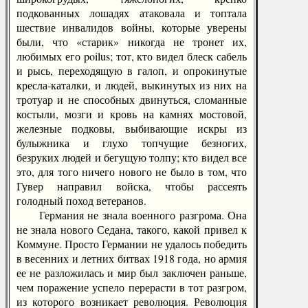
подкованных лошадях атаковала и топтала
шествие инвалидов войны, которые уверены
были, что «старик» никогда не тронет их,
любимых его poilus; тот, кто видел блеск сабель
и рысь, переходящую в галоп, и опрокинутые
кресла-каталки, и людей, выкинутых из них на
тротуар и не способных двинуться, сломанные
костыли, мозги и кровь на камнях мостовой,
железные подковы, выбивающие искры из
булыжника и глухо топчущие безногих,
безруких людей и бегущую толпу; кто видел все
это, для того ничего нового не было в том, что
Гувер направил войска, чтобы рассеять
голодный поход ветеранов.
Германия не знала военного разгрома. Она
не знала нового Седана, такого, какой привел к
Коммуне. Просто Германии не удалось победить
в весенних и летних битвах 1918 года, но армия
ее не разложилась и мир был заключен раньше,
чем поражение успело перерасти в тот разгром,
из которого возникает революция. Революция