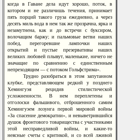
когда в Гаване дела идут хорошо, поток, в
котором и не различишь течения, принимает
пять порций такого груза ежедневно, а через
десять миль вода в нем так же прозрачна, ярка и
незамутнена, как и до встречи с буксиром,
волочащим баржу; и пальмовые ветви наших
побед, перегоревшие лампочки наших
открытий и пустые презервативы наших
великих любовей плывут, маленькие, ничего не
значащие по сравнению с единственным
непреходящим — с потоком Гольфстрима».
Трудно разобраться в этом запутанном
клубке, представляющем редкий у позднего
Хемингуэя рецидив стилистической
усложненности. В нем переплетены и
отголоски фальшивого, отброшенного самим
Хемингуэем лозунга первой мировой войны
«За спасение демократии», и невыветрившийся
душок фронтового товарищества с участниками
этой несправедливой войны, и какие-то
неясные счеты с критикой, и со всей лживой