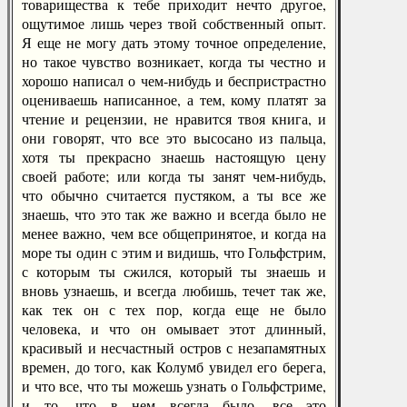
товарищества к тебе приходит нечто другое,
ощутимое лишь через твой собственный опыт.
Я еще не могу дать этому точное определение,
но такое чувство возникает, когда ты честно и
хорошо написал о чем-нибудь и беспристрастно
оцениваешь написанное, а тем, кому платят за
чтение и рецензии, не нравится твоя книга, и
они говорят, что все это высосано из пальца,
хотя ты прекрасно знаешь настоящую цену
своей работе; или когда ты занят чем-нибудь,
что обычно считается пустяком, а ты все же
знаешь, что это так же важно и всегда было не
менее важно, чем все общепринятое, и когда на
море ты один с этим и видишь, что Гольфстрим,
с которым ты сжился, который ты знаешь и
вновь узнаешь, и всегда любишь, течет так же,
как тек он с тех пор, когда еще не было
человека, и что он омывает этот длинный,
красивый и несчастный остров с незапамятных
времен, до того, как Колумб увидел его берега,
и что все, что ты можешь узнать о Гольфстриме,
и то, что в нем всегда было, все это