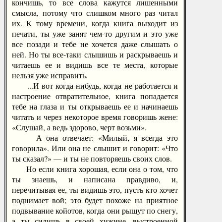
кончишь, то все слова кажутся лишенными
смысла, потому что слишком много раз читал
их. К тому времени, когда книга выходит из
печати, ты уже занят чем-то другим и это уже
все позади и тебе не хочется даже слышать о
ней. Но ты все-таки слышишь и раскрываешь и
читаешь ее и видишь все те места, которые
нельзя уже исправить.
...И вот когда-нибудь, когда не работается и
настроение отвратительное, книга попадается
тебе на глаза и ты открываешь ее и начинаешь
читать и через некоторое время говоришь жене:
«Слушай, а ведь здорово, черт возьми».
А она отвечает: «Милый, я всегда это
говорила». Или она не слышит и говорит: «Что
ты сказал?» — и ты не повторяешь своих слов.
Но если книга хорошая, если она о том, что
ты знаешь, и написана правдиво, и,
перечитывая ее, ты видишь это, пусть кто хочет
поднимает вой; это будет похоже на приятное
подвывание койотов, когда они рыщут по снегу,
а ты сидишь в своей хижине, выстроенной