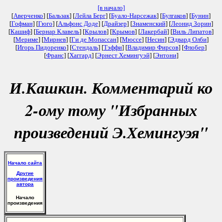
[в начало]
[
Аверченко
] [
Бальзак
] [
Лейла Берг
] [
Буало-Нарсежак
] [
Булгаков
] [
Бунин
]
[
Гофман
] [
Гюго
] [
Альфонс Доде
] [
Драйзер
] [
Знаменский
] [
Леонид Зорин
]
[
Кашиф
] [
Бернар Клавель
] [
Крылов
] [
Крымов
] [
Лакербай
] [
Виль Липатов
]
[
Мериме
] [
Мирнев
] [
Ги де Мопассан
] [
Мюссе
] [
Несин
] [
Эдвард Олби
]
[
Игорь Пидоренко
] [
Стендаль
] [
Тэффи
] [
Владимир Фирсов
] [
Флобер
]
[
Франс
] [
Хаггард
] [
Эрнест Хемингуэй
] [
Энтони
]
И.Кашкин. Комментарий ко
2-ому тому "Избранных
произведений Э.Хемингуэя"
Начало сайта
Другие
произведения
автора
Начало
произведения