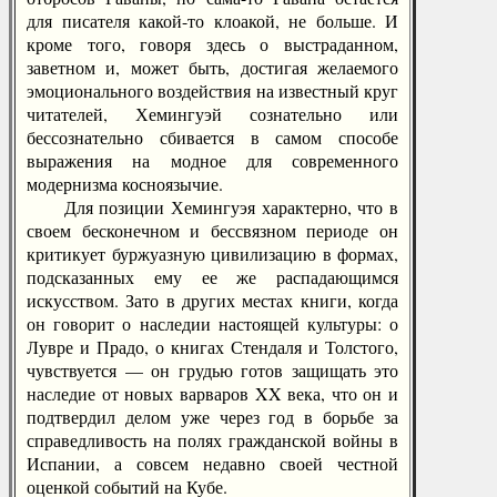
для писателя какой-то клоакой, не больше. И
кроме того, говоря здесь о выстраданном,
заветном и, может быть, достигая желаемого
эмоционального воздействия на известный круг
читателей, Хемингуэй сознательно или
бессознательно сбивается в самом способе
выражения на модное для современного
модернизма косноязычие.
Для позиции Хемингуэя характерно, что в
своем бесконечном и бессвязном периоде он
критикует буржуазную цивилизацию в формах,
подсказанных ему ее же распадающимся
искусством. Зато в других местах книги, когда
он говорит о наследии настоящей культуры: о
Лувре и Прадо, о книгах Стендаля и Толстого,
чувствуется — он грудью готов защищать это
наследие от новых варваров XX века, что он и
подтвердил делом уже через год в борьбе за
справедливость на полях гражданской войны в
Испании, а совсем недавно своей честной
оценкой событий на Кубе.