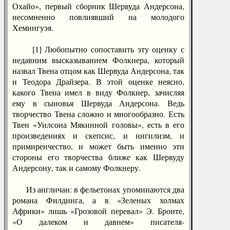
Охайо», первый сборник Шервуда Андерсона,
несомненно повлиявший на молодого
Хемингуэя.
[1] Любопытно сопоставить эту оценку с
недавним высказыванием Фолкнера, который
назвал Твена отцом как Шервуда Андерсона, так
и Теодора Драйзера. В этой оценке неясно,
какого Твена имел в виду Фолкнер, зачисляя
ему в сыновья Шервуда Андерсона. Ведь
творчество Твена сложно и многообразно. Есть
Твен «Уилсона Мякинной головы», есть в его
произведениях и скепсис, и нигилизм, и
примиренчество, и может быть именно эти
стороны его творчества ближе как Шервуду
Андерсону, так и самому Фолкнеру.
Из англичан: в фельетонах упоминаются два
романа Филдинга, а в «Зеленых холмах
Африки» лишь «Грозовой перевал» Э. Бронте,
«О далеком и давнем» писателя-