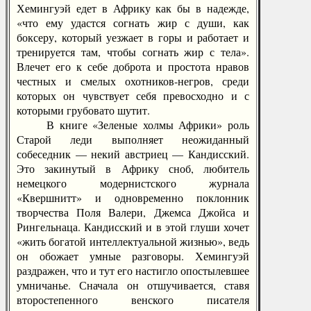
Хемингуэй едет в Африку как бы в надежде,
«что ему удастся согнать жир с души, как
боксеру, который уезжает в горы и работает и
тренируется там, чтобы согнать жир с тела».
Влечет его к себе доброта и простота нравов
честных и смелых охотников-негров, среди
которых он чувствует себя превосходно и с
которыми грубовато шутит.
В книге «Зеленые холмы Африки» роль
Старой леди выполняет неожиданный
собеседник — некий австриец — Кандисский.
Это закинутый в Африку сноб, любитель
немецкого модернистского журнала
«Квершнитт» и одновременно поклонник
творчества Поля Валери, Джемса Джойса и
Рингельнаца. Кандисский и в этой глуши хочет
«жить богатой интеллектуальной жизнью», ведь
он обожает умные разговоры. Хемингуэй
раздражен, что и тут его настигло опостылевшее
умничанье. Сначала он отшучивается, ставя
второстепенного венского писателя