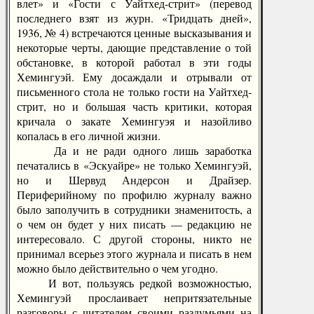
влет» и «Гости с Уайтхед-стрит» (перевод
последнего взят из журн. «Тридцать дней»,
1936, № 4) встречаются ценные высказывания и
некоторые черты, дающие представление о той
обстановке, в которой работал в эти годы
Хемингуэй. Ему досаждали и отрывали от
письменного стола не только гости на Уайтхед-
стрит, но и большая часть критики, которая
кричала о закате Хемингуэя и назойливо
копалась в его личной жизни.
Да и не ради одного лишь заработка
печатались в «Эскуайре» не только Хемингуэй,
но и Шервуд Андерсон и Драйзер.
Периферийному по профилю журналу важно
было заполучить в сотрудники знаменитость, а
о чем он будет у них писать — редакцию не
интересовало. С другой стороны, никто не
принимал всерьез этого журнала и писать в нем
можно было действительно о чем угодно.
И вот, пользуясь редкой возможностью,
Хемингуэй прослаивает непритязательные
разговоры с читателем своими раздумьями на