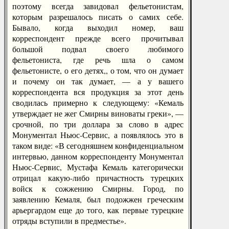
поэтому всегда завидовал фельетонистам,
которым разрешалось писать о самих себе.
Бывало, когда выходил номер, ваш
корреспондент прежде всего прочитывал
большой подвал своего любимого
фельетониста, где речь шла о самом
фельетонисте, о его детях,, о том, что он думает
и почему он так думает, — а у вашего
корреспондента вся продукция за этот день
сводилась примерно к следующему: «Кемаль
утверждает не жег Смирны виноваты греки», —
срочной, по три доллара за слово в адрес
Монументал Ньюс-Сервис, а появлялось это в
таком виде: «В сегодняшнем конфиденциальном
интервью, данном корреспонденту Монументал
Ньюс-Сервис, Мустафа Кемаль категорически
отрицал какую-либо причастность турецких
войск к сожжению Смирны. Город, по
заявлению Кемаля, был подожжен греческим
арьергардом еще до того, как первые турецкие
отряды вступили в предместье».