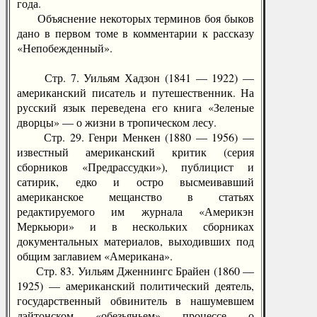
года.
Объяснение некоторых терминов боя быков
дано в первом томе в комментарии к рассказу
«Непобежденный».
Стр. 7. Уильям Хадзон (1841 — 1922) —
американский писатель и путешественник. На
русский язык переведена его книга «Зеленые
дворцы» — о жизни в тропическом лесу.
Стр. 29. Генри Менкен (1880 — 1956) —
известный американский критик (серия
сборников «Предрассудки»), публицист и
сатирик, едко и остро высмеивавший
американское мещанство в статьях
редактируемого им журнала «Америкэн
Меркьюри» и в нескольких сборниках
документальных материалов, выходивших под
общим заглавием «Американа».
Стр. 83. Уильям Дженнингс Брайен (1860 —
1925) — американский политический деятель,
государственный обвинитель в нашумевшем
дэйтонском «обезьяньем» процессе о