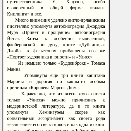
путешественника У. Хадзона, особо
оговоренный в общей форме «талант
Киплинга» и все.
Много внимания уделено англо-ирландским
писателям: упомянута автобиография Джорджа
Мура «Привет и прощание», автобиография
Йетса. Затем к особенно выделенной,
флоберовской по духу, книге «Дублинцы»
Джойса в фельетонах прибавлены его же
«Портрет художника в юности» и «Улисс».
Из немцев: только «Будденброки» Томаса
Манна.
Упомянуты еще три книги капитана
Мариета и дорогая по каким-то особым
причинам «Королева Марго» Дюма.
Характерно, что из всего этого списка
только «Улисса» можно причислить к
модернистской литературе, да и то книга
упомянута Хемингуэем скорее как
обязательный ассортимент, как своего рода
«евангелие» его сверстников и как одна из книг
давно любимого им автора «Дублинцев» и