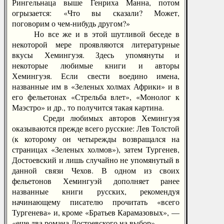
Рингельнаца выше Генриха Манна, потом
огрызается: «Что вы сказали? Может,
поговорим о чем-нибудь другом?»
Но все же и в этой шутливой беседе в
некоторой мере проявляются литературные
вкусы Хемингуэя. Здесь упомянуты и
некоторые любимые книги и авторы
Хемингуэя. Если свести воедино имена,
названные им в «Зеленых холмах Африки» и в
его фельетонах «Стрельба влет», «Монолог к
Маэстро» и др., то получится такая картина.
Среди любимых авторов Хемингуэя
оказываются прежде всего русские: Лев Толстой
(к которому он четырежды возвращался на
страницах «Зеленых холмов»), затем Тургенев,
Достоевский и лишь случайно не упомянутый в
данной связи Чехов. В одном из своих
фельетонов Хемингуэй дополняет ранее
названные книги русских, рекомендуя
начинающему писателю прочитать «всего
Тургенева» и, кроме «Братьев Карамазовых», —
«еще два романа Достоевского на выбор».