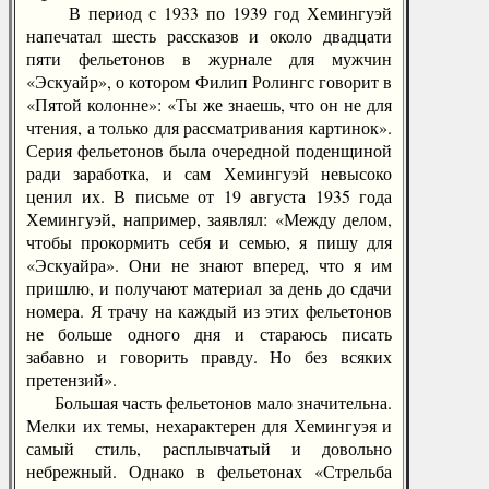
В период с 1933 по 1939 год Хемингуэй
напечатал шесть рассказов и около двадцати
пяти фельетонов в журнале для мужчин
«Эскуайр», о котором Филип Ролингс говорит в
«Пятой колонне»: «Ты же знаешь, что он не для
чтения, а только для рассматривания картинок».
Серия фельетонов была очередной поденщиной
ради заработка, и сам Хемингуэй невысоко
ценил их. В письме от 19 августа 1935 года
Хемингуэй, например, заявлял: «Между делом,
чтобы прокормить себя и семью, я пишу для
«Эскуайра». Они не знают вперед, что я им
пришлю, и получают материал за день до сдачи
номера. Я трачу на каждый из этих фельетонов
не больше одного дня и стараюсь писать
забавно и говорить правду. Но без всяких
претензий».
Большая часть фельетонов мало значительна.
Мелки их темы, нехарактерен для Хемингуэя и
самый стиль, расплывчатый и довольно
небрежный. Однако в фельетонах «Стрельба