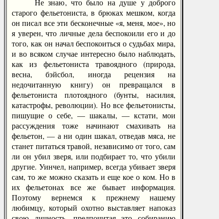
Не знаю, что было на душе у доброго
старого фельетониста, в брюках мешком, когда
он писал все эти бесконечные «я, меня, мое», но
я уверен, что личные дела беспокоили его и до
того, как он начал беспокоиться о судьбах мира,
и во всяком случае интересно было наблюдать,
как из фельетониста травоядного (природа,
весна, бэйсбол, иногда рецензия на
недочитанную книгу) он превращался в
фельетониста плотоядного (бунты, насилия,
катастрофы, революции). Но все фельетонисты,
пишущие о себе, — шакалы, — кстати, мои
рассуждения тоже начинают смахивать на
фельетон, — а ни один шакал, отведав мяса, не
станет питаться травой, независимо от того, сам
ли он убил зверя, или подбирает то, что убили
другие. Уинчел, например, всегда убивает зверя
сам, то же можно сказать и еще кое о ком. Но в
их фельетонах все же бывает информация.
Поэтому вернемся к прежнему нашему
любимцу, который охотно выставляет напоказ
свою личность, предпочитая это собиранию