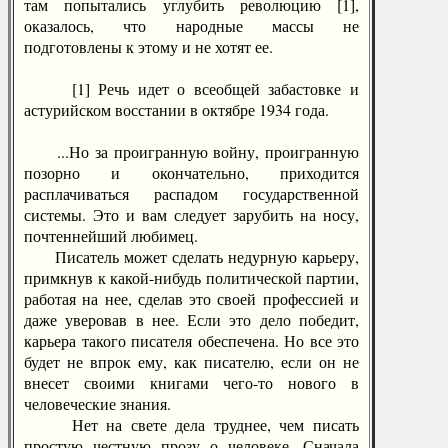
там попытались углубить революцию [1],
оказалось, что народные массы не
подготовлены к этому и не хотят ее.
[1] Речь идет о всеобщей забастовке и
астурийском восстании в октябре 1934 года.
...Но за проигранную войну, проигранную
позорно и окончательно, приходится
расплачиваться распадом государственной
системы. Это и вам следует зарубить на носу,
почтеннейший любимец.
Писатель может сделать недурную карьеру,
примкнув к какой-нибудь политической партии,
работая на нее, сделав это своей профессией и
даже уверовав в нее. Если это дело победит,
карьера такого писателя обеспечена. Но все это
будет не впрок ему, как писателю, если он не
внесет своими книгами чего-то нового в
человеческие знания.
Нет на свете дела труднее, чем писать
простую честную прозу о человеке. Сначала