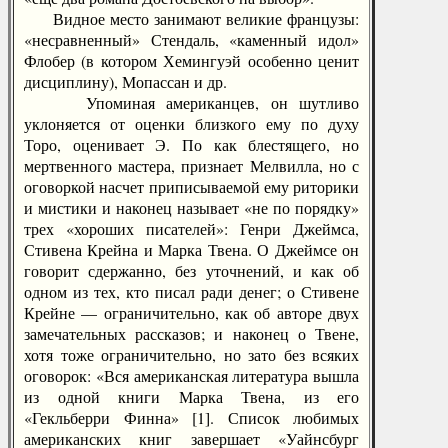
Видное место занимают великие французы:
«несравненный» Стендаль, «каменный идол»
Флобер (в котором Хемингуэй особенно ценит
дисциплину), Мопассан и др.
Упоминая американцев, он шутливо
уклоняется от оценки близкого ему по духу
Торо, оценивает Э. По как блестящего, но
мертвенного мастера, признает Мелвилла, но с
оговоркой насчет приписываемой ему риторики
и мистики и наконец называет «не по порядку»
трех «хороших писателей»: Генри Джеймса,
Стивена Крейна и Марка Твена. О Джеймсе он
говорит сдержанно, без уточнений, и как об
одном из тех, кто писал ради денег; о Стивене
Крейне — ограничительно, как об авторе двух
замечательных рассказов; и наконец о Твене,
хотя тоже ограничительно, но зато без всяких
оговорок: «Вся американская литература вышла
из одной книги Марка Твена, из его
«Гекльберри Финна» [1]. Список любимых
американских книг завершает «Уайнсбург