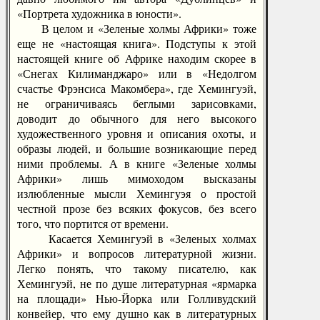
«Портрета художника в юности».
В целом и «Зеленые холмы Африки» тоже
еще не «настоящая книга». Подступы к этой
настоящей книге об Африке находим скорее в
«Снегах Килиманджаро» или в «Недолгом
счастье Фрэнсиса Макомбера», где Хемингуэй,
не ограничиваясь беглыми зарисовками,
доводит до обычного для него высокого
художественного уровня и описания охоты, и
образы людей, и большие возникающие перед
ними проблемы. А в книге «Зеленые холмы
Африки» лишь мимоходом высказаны
излюбленные мысли Хемингуэя о простой
честной прозе без всяких фокусов, без всего
того, что портится от времени.
Касается Хемингуэй в «Зеленых холмах
Африки» и вопросов литературной жизни.
Легко понять, что такому писателю, как
Хемингуэй, не по душе литературная «ярмарка
на площади» Нью-Йорка или Голливудский
конвейер, что ему душно как в литературных