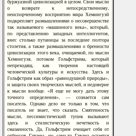
буржуазной цивилизацией в целом. Свои мысли
о возврате к непосредственному,
неиспорченному восприятию мира Хемингуэй
подкрепляет размышлениями о несовершенстве
так называемого «машинного века», который,
по представлению западных интеллигентов,
внес столько путаницы за последние полтора
столетия, а также размышлениями о бренности
цивилизации этого века, очищаемой, по мысли
Хемингуэя, потоком Гольфстрима, который
непреходящ, как творения настоящей
человеческой культуры и искусства. Здесь и
Гольфстрим как образ «равнодушной природы»,
и защита своих творческих мыслей, и недоверие
к мысли вообще. «Я еще не могу дать этому
точного определения», — сознается сам
писатель. Однако дело не только в том, что
писатель не знает, что сказать. Смятенность
мысли, пессимистический тупик вызывают
здесь и стилистическую нечеткость и
смазанность. Да, Гольфстрим очищает себя от
отбросов Гаваны, но сама-то Гавана остается