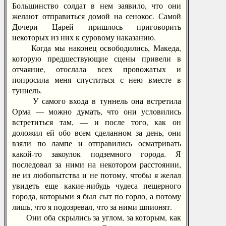
Большинство солдат в нем заявило, что они
желают отправиться домой на сенокос. Самой
Дочери Царей пришлось приговорить
некоторых из них к суровому наказанию.
Когда мы наконец освободились, Македа,
которую предшествующие сцены привели в
отчаяние, отослала всех провожатых и
попросила меня спуститься с нею вместе в
туннель.
У самого входа в туннель она встретила
Орма — можно думать, что они условились
встретиться там, — и после того, как он
доложил ей обо всем сделанном за день, они
взяли по лампе и отправились осматривать
какой-то закоулок подземного города. Я
последовал за ними на некотором расстоянии,
не из любопытства и не потому, чтобы я желал
увидеть еще какие-нибудь чудеса пещерного
города, которыми я был сыт по горло, а потому
лишь, что я подозревал, что за ними шпионят.
Они оба скрылись за углом, за которым, как