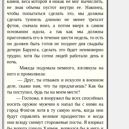
камня, веса которой я никак не мог вычислить,
не зная объема пустот внутри ее. Наконец,
чтобы попытаться сделать это, мы должны
сделать туннель длиною не менее трехсот
футов, сначала вниз, а потом вверх в самом
основании идола, а так как мы должны
приготовить его в течение шести недель, то есть
он должен быть готов не позднее дня свадьбы
дочери Барунга, сделать это будет неимоверно
трудно, хотя бы сотни людей работали день и
ночь.
Македа подумала немного, взглянула на
него и промолвила:
— Друг, ты отважен и искусен в военном
деле, скажи нам, что ты предлагаешь? Как бы
ты поступил, будь ты на моем месте?
— Госпожа, я вооружил бы всех способных
носить оружие мужчин и напал бы с ними на
город Фэнгов хотя в ту самую ночь, когда они
будут справлять великое празднество и когда
они всюду снимут сторожевые посты. Я взорвал
бы ворота города Хармак, ворвался бы в него и