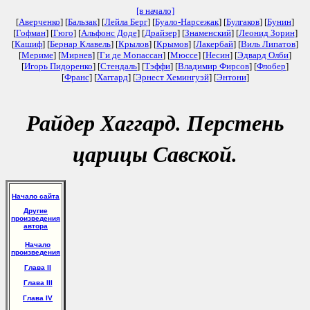
[в начало]
[
Аверченко
] [
Бальзак
] [
Лейла Берг
] [
Буало-Нарсежак
] [
Булгаков
] [
Бунин
]
[
Гофман
] [
Гюго
] [
Альфонс Доде
] [
Драйзер
] [
Знаменский
] [
Леонид Зорин
]
[
Кашиф
] [
Бернар Клавель
] [
Крылов
] [
Крымов
] [
Лакербай
] [
Виль Липатов
]
[
Мериме
] [
Мирнев
] [
Ги де Мопассан
] [
Мюссе
] [
Несин
] [
Эдвард Олби
]
[
Игорь Пидоренко
] [
Стендаль
] [
Тэффи
] [
Владимир Фирсов
] [
Флобер
]
[
Франс
] [
Хаггард
] [
Эрнест Хемингуэй
] [
Энтони
]
Райдер Хаггард. Перстень
царицы Савской.
Начало сайта
Другие
произведения
автора
Начало
произведения
Глава II
Глава III
Глава IV