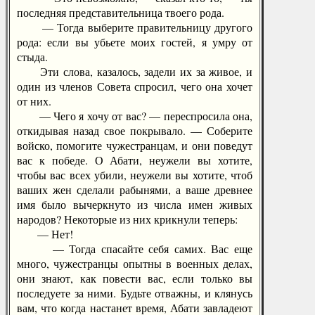
последняя представительница твоего рода.
— Тогда выберите правительницу другого
рода: если вы убьете моих гостей, я умру от
стыда.
Эти слова, казалось, задели их за живое, и
один из членов Совета спросил, чего она хочет
от них.
— Чего я хочу от вас? — переспросила она,
откидывая назад свое покрывало. — Соберите
войско, помогите чужестранцам, и они поведут
вас к победе. О Абати, неужели вы хотите,
чтобы вас всех убили, неужели вы хотите, чтоб
ваших жен сделали рабынями, а ваше древнее
имя было вычеркнуто из числа имен живых
народов? Некоторые из них крикнули теперь:
— Нет!
— Тогда спасайте себя самих. Вас еще
много, чужестранцы опытны в военных делах,
они знают, как повести вас, если только вы
последуете за ними. Будьте отважны, и клянусь
вам, что когда настанет время, Абати завладеют