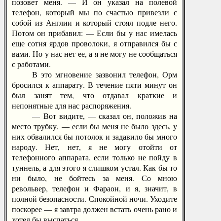
позовет меня. — И он указал на полевой
телефон, который мы по счастью привезли с
собой из Англии и который стоял подле него.
Потом он прибавил: — Если бы у нас имелась
еще сотня ярдов проволоки, я отправился бы с
вами. Но у нас нет ее, а я не могу не сообщаться
с работами.
В это мгновение зазвонил телефон, Орм
бросился к аппарату. В течение пяти минут он
был занят тем, что отдавал краткие и
непонятные для нас распоряжения.
— Вот видите, — сказал он, положив на
место трубку, — если бы меня не было здесь, у
них обвалился бы потолок и задавило бы много
народу. Нет, нет, я не могу отойти от
телефонного аппарата, если только не пойду в
туннель, а для этого я слишком устал. Как бы то
ни было, не бойтесь за меня. Со мною
револьвер, телефон и Фараон, и я, значит, в
полной безопасности. Спокойной ночи. Уходите
поскорее — я завтра должен встать очень рано и
хотел бы выспаться.