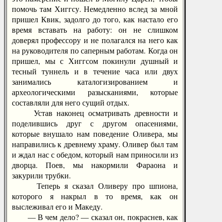
помочь там Хиггсу. Немедленно вслед за мной
пришел Квик, задолго до того, как настало его
время вставать на работу: он не слишком
доверял профессору и не полагался на него как
на руководителя по саперным работам. Когда он
пришел, мы с Хиггсом покинули душный и
тесный туннель и в течение часа или двух
занимались каталогизированием и
археологическими разысканиями, которые
составляли для него сущий отдых.
Устав наконец осматривать древности и
поделившись друг с другом опасениями,
которые внушало нам поведение Оливера, мы
направились к древнему храму. Оливер был там
и ждал нас с обедом, который нам приносили из
дворца. Поев, мы накормили Фараона и
закурили трубки.
Теперь я сказал Оливеру про шпиона,
которого я накрыл в то время, как он
выслеживал его и Македу.
— В чем дело? — сказал он, покраснев, как