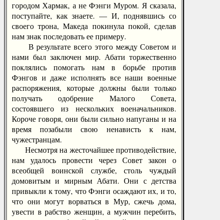
городом Хармак, а не Фэнги Муром. Я сказала,
поступайте, как знаете. — И, поднявшись со
своего трона, Македа покинула покой, сделав
нам знак последовать ее примеру.
В результате всего этого между Советом и
нами был заключен мир. Абати торжественно
поклялись помогать нам в борьбе против
Фэнгов и даже исполнять все наши военные
распоряжения, которые должны были только
получать одобрение Малого Совета,
состоявшего из нескольких военачальников.
Короче говоря, они были сильно напуганы и на
время позабыли свою ненависть к нам,
чужестранцам.
Несмотря на жесточайшее противодействие,
нам удалось провести через Совет закон о
всеобщей воинской службе, столь чуждый
домовитым и мирным Абати. Они с детства
привыкли к тому, что Фэнги осаждают их, и то,
что они могут ворваться в Мур, сжечь дома,
увести в рабство женщин, а мужчин перебить,