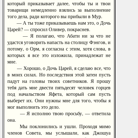
который приказывает далее, чтобы ты и твои
товарищи немедленно взялись за выполнение
того дела, ради которого вы прибыли в Мур.
— А ты тоже приказываешь нам это, о Дочь
Царей? — спросил Оливер, покраснев.
— Я полагаю, что Абати ни за что не
удастся уговорить напасть на столицу Фэнгов, и
потому, о Орм, я согласна с этим, хотя слова, в
которых я все это изложила, принадлежат не
мне.
— Хорошо, о Дочь Царей, я сделаю все, что
в моих силах. Но последствия этой затеи пусть
падут на головы твоих советников. Я прошу
тебя дать мне двести пятьдесят человек горцев
под начальством Яфета, который сам пусть
выберет их. Они нужны мне для того, чтобы я
мог выполнить это дело.
— Я исполню твою просьбу, — ответила
она.
Мы поклонились и ушли. Проходя мимо
членов Совета, мы услышали, как Джошуа