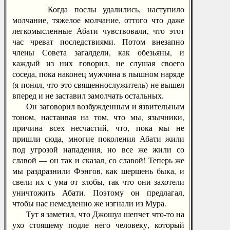
Когда послы удалились, наступило
молчание, тяжелое молчание, оттого что даже
легкомысленные Абати чувствовали, что этот
час чреват последствиями. Потом внезапно
члены Совета загалдели, как обезьяны, и
каждый из них говорил, не слушая своего
соседа, пока наконец мужчина в пышном наряде
(я понял, что это священнослужитель) не вышел
вперед и не заставил замолчать остальных.
Он заговорил возбужденным и язвительным
тоном, настаивая на том, что мы, язычники,
причина всех несчастий, что, пока мы не
пришли сюда, многие поколения Абати жили
под угрозой нападения, но все же жили со
славой — он так и сказал, со славой! Теперь же
мы раздразнили Фэнгов, как шершень быка, и
свели их с ума от злобы, так что они захотели
уничтожить Абати. Поэтому он предлагал,
чтобы нас немедленно же изгнали из Мура.
Тут я заметил, что Джошуа шепчет что-то на
ухо стоящему подле него человеку, который