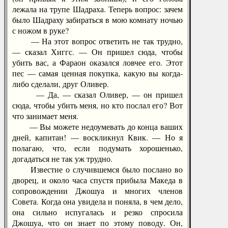
лежала на трупе Шадраха. Теперь вопрос: зачем
было Шадраху забираться в мою комнату ночью
с ножом в руке?
— На этот вопрос ответить не так трудно,
— сказал Хиггс. — Он пришел сюда, чтобы
убить вас, а Фараон оказался ловчее его. Этот
пес — самая ценная покупка, какую вы когда-
либо сделали, друг Оливер.
— Да, — сказал Оливер, — он пришел
сюда, чтобы убить меня, но кто послал его? Вот
что занимает меня.
— Вы можете недоумевать до конца ваших
дней, капитан! — воскликнул Квик. — Но я
полагаю, что, если подумать хорошенько,
догадаться не так уж трудно.
Известие о случившемся было послано во
дворец, и около часа спустя прибыла Македа в
сопровождении Джошуа и многих членов
Совета. Когда она увидела и поняла, в чем дело,
она сильно испугалась и резко спросила
Джошуа, что он знает по этому поводу. Он,