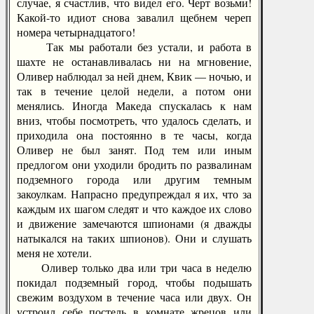
случае, я счастлив, что видел его. Черт возьми!
Какой-то идиот снова завалил щебнем череп
номера четырнадцатого!
Так мы работали без устали, и работа в
шахте не останавливалась ни на мгновение,
Оливер наблюдал за ней днем, Квик — ночью, и
так в течение целой недели, а потом они
менялись. Иногда Македа спускалась к нам
вниз, чтобы посмотреть, что удалось сделать, и
приходила она постоянно в те часы, когда
Оливер не был занят. Под тем или иным
предлогом они уходили бродить по развалинам
подземного города или другим темным
закоулкам. Напрасно предупреждал я их, что за
каждым их шагом следят и что каждое их слово
и движение замечаются шпионами (я дважды
натыкался на таких шпионов). Они и слушать
меня не хотели.
Оливер только два или три часа в неделю
покидал подземный город, чтобы подышать
свежим воздухом в течение часа или двух. Он
устроил себе постель в комнате жрецов или