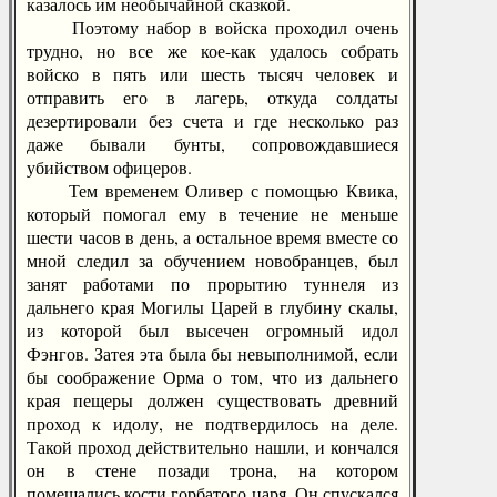
казалось им необычайной сказкой.
Поэтому набор в войска проходил очень
трудно, но все же кое-как удалось собрать
войско в пять или шесть тысяч человек и
отправить его в лагерь, откуда солдаты
дезертировали без счета и где несколько раз
даже бывали бунты, сопровождавшиеся
убийством офицеров.
Тем временем Оливер с помощью Квика,
который помогал ему в течение не меньше
шести часов в день, а остальное время вместе со
мной следил за обучением новобранцев, был
занят работами по прорытию туннеля из
дальнего края Могилы Царей в глубину скалы,
из которой был высечен огромный идол
Фэнгов. Затея эта была бы невыполнимой, если
бы соображение Орма о том, что из дальнего
края пещеры должен существовать древний
проход к идолу, не подтвердилось на деле.
Такой проход действительно нашли, и кончался
он в стене позади трона, на котором
помещались кости горбатого царя. Он спускался