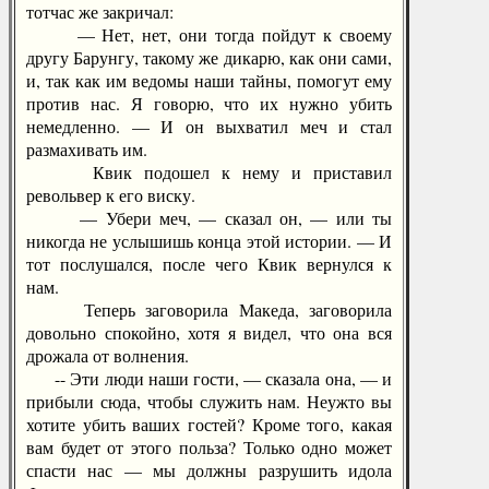
тотчас же закричал:
— Нет, нет, они тогда пойдут к своему
другу Барунгу, такому же дикарю, как они сами,
и, так как им ведомы наши тайны, помогут ему
против нас. Я говорю, что их нужно убить
немедленно. — И он выхватил меч и стал
размахивать им.
Квик подошел к нему и приставил
револьвер к его виску.
— Убери меч, — сказал он, — или ты
никогда не услышишь конца этой истории. — И
тот послушался, после чего Квик вернулся к
нам.
Теперь заговорила Македа, заговорила
довольно спокойно, хотя я видел, что она вся
дрожала от волнения.
-- Эти люди наши гости, — сказала она, — и
прибыли сюда, чтобы служить нам. Неужто вы
хотите убить ваших гостей? Кроме того, какая
вам будет от этого польза? Только одно может
спасти нас — мы должны разрушить идола