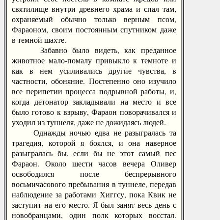
святилище внутри древнего храма и спал там,
охраняемый обычно только верным псом,
Фараоном, своим постоянным спутником даже
в темной шахте.
Забавно было видеть, как преданное
животное мало-помалу привыкло к темноте и
как в нем усиливались другие чувства, в
частности, обоняние. Постепенно оно изучило
все перипетии процесса подрывной работы, и,
когда детонатор закладывали на место и все
было готово к взрыву, Фараон поворачивался и
уходил из туннеля, даже не дожидаясь людей.
Однажды ночью едва не разыгралась та
трагедия, которой я боялся, и она наверное
разыгралась бы, если бы не этот самый пес
Фараон. Около шести часов вечера Оливер
освободился после беспрерывного
восьмичасового пребывания в туннеле, передав
наблюдение за работами Хиггсу, пока Квик не
заступит на его место. Я был занят весь день с
новобранцами, один полк которых восстал.