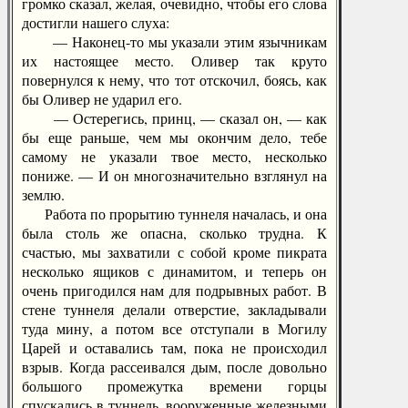
громко сказал, желая, очевидно, чтобы его слова
достигли нашего слуха:
— Наконец-то мы указали этим язычникам
их настоящее место. Оливер так круто
повернулся к нему, что тот отскочил, боясь, как
бы Оливер не ударил его.
— Остерегись, принц, — сказал он, — как
бы еще раньше, чем мы окончим дело, тебе
самому не указали твое место, несколько
пониже. — И он многозначительно взглянул на
землю.
Работа по прорытию туннеля началась, и она
была столь же опасна, сколько трудна. К
счастью, мы захватили с собой кроме пикрата
несколько ящиков с динамитом, и теперь он
очень пригодился нам для подрывных работ. В
стене туннеля делали отверстие, закладывали
туда мину, а потом все отступали в Могилу
Царей и оставались там, пока не происходил
взрыв. Когда рассеивался дым, после довольно
большого промежутка времени горцы
спускались в туннель, вооруженные железными