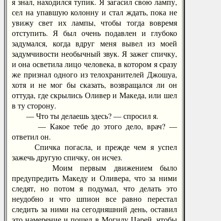
я знал, находился тупик. Я загасил свою лампу,
сел на упавшую колонну и стал ждать, пока не
увижу свет их лампы, чтобы тогда вовремя
отступить. Я был очень подавлен и глубоко
задумался, когда вдруг меня вывел из моей
задумчивости необычный звук. Я зажег спичку,
и она осветила лицо человека, в котором я сразу
же признал одного из телохранителей Джошуа,
хотя и не мог бы сказать, возвращался ли он
оттуда, где скрылись Оливер и Македа, или шел
в ту сторону.
— Что ты делаешь здесь? — спросил я.
— Какое тебе до этого дело, врач? —
ответил он.
Спичка погасла, и прежде чем я успел
зажечь другую спичку, он исчез.
Моим первым движением было
предупредить Македу и Оливера, что за ними
следят, но потом я подумал, что делать это
неудобно и что шпион все равно перестал
следить за ними на сегодняшний день, оставил
это намерение и пошел в Могилу Царей, чтобы