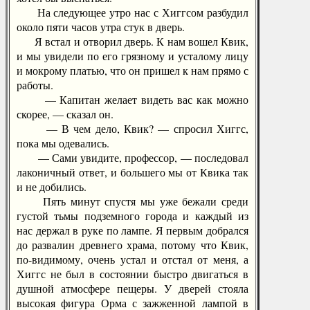
На следующее утро нас с Хиггсом разбудил
около пяти часов утра стук в дверь.
Я встал и отворил дверь. К нам вошел Квик,
и мы увидели по его грязному и усталому лицу
и мокрому платью, что он пришел к нам прямо с
работы.
— Капитан желает видеть вас как можно
скорее, — сказал он.
— В чем дело, Квик? — спросил Хиггс,
пока мы одевались.
— Сами увидите, профессор, — последовал
лаконичный ответ, и большего мы от Квика так
и не добились.
Пять минут спустя мы уже бежали среди
густой тьмы подземного города и каждый из
нас держал в руке по лампе. Я первым добрался
до развалин древнего храма, потому что Квик,
по-видимому, очень устал и отстал от меня, а
Хиггс не был в состоянии быстро двигаться в
душной атмосфере пещеры. У дверей стояла
высокая фигура Орма с зажженной лампой в