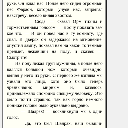
руке. Он ждал нас. Подле него сидел огромный
пес Фараон, который, учуяв нас, запрыгал
навстречу, весело виляя хвостом.
— Сюда, — сказал Орм тихим и
торжественным голосом, — я хочу показать вам
кое-что. — И он повел нас в ту комнату, где
спал. В дверях он задержался на мгновение,
опустил лампу, показал нам на какой-то темный
предмет, лежавший на полу, и сказал: —
Смотрите!
На полу лежал труп мужчины, а подле него
валялся большой нож, который, очевидно,
выпал у него из руки. С первого же взгляда мы
узнали это лицо, хотя оно было теперь
чрезвычайно мирным и, казалось,
принадлежало спокойно спящему человеку. Это
было почти страшно, так как горло немного
пониже головы было буквально выдрано.
— Шадрах! — воскликнули мы в один
голос.
Да, это был Шадрах, наш бывший