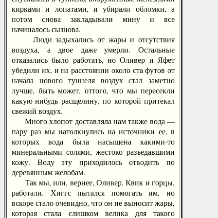
кирками и лопатами, и убирали обломки, а
потом снова закладывали мину и все
начиналось сызнова.
Люди задыхались от жары и отсутствия
воздуха, а двое даже умерли. Остальные
отказались было работать, но Оливер и Яфет
убедили их, и на расстоянии около ста футов от
начала нового туннеля воздух стал заметно
лучше, быть может, оттого, что мы пересекли
какую-нибудь расщелину, по которой притекал
свежий воздух.
Много хлопот доставляла нам также вода —
пару раз мы натолкнулись на источники ее, в
которых вода была насыщена какими-то
минеральными солями, жестоко разъедавшими
кожу. Воду эту приходилось отводить по
деревянным желобам.
Так мы, или, вернее, Оливер, Квик и горцы,
работали. Хиггс пытался помогать им, но
вскоре стало очевидно, что он не выносит жары,
которая стала слишком велика для такого