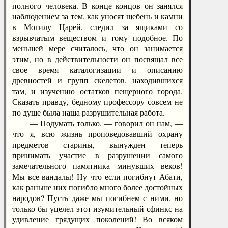
полного человека. В конце концов он занялся
наблюдением за тем, как уносят щебень и камни
в Могилу Царей, следил за ящиками со
взрывчатым веществом и тому подобное. По
меньшей мере считалось, что он занимается
этим, но в действительности он посвящал все
свое время каталогизации и описанию
древностей и групп скелетов, находившихся
там, и изучению остатков пещерного города.
Сказать правду, бедному профессору совсем не
по душе была наша разрушительная работа.
— Подумать только, — говорил он нам, —
что я, всю жизнь проповедовавший охрану
предметов старины, вынужден теперь
принимать участие в разрушении самого
замечательного памятника минувших веков!
Мы все вандалы! Ну что если погибнут Абати,
как раньше них погибло много более достойных
народов? Пусть даже мы погибнем с ними, но
только бы уцелел этот изумительный сфинкс на
удивление грядущих поколений! Во всяком