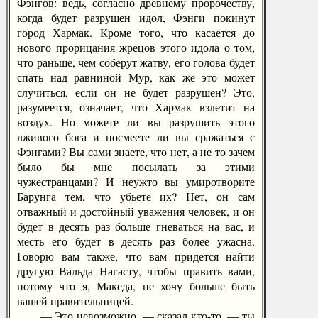
Фэнгов: ведь, согласно древнему пророчеству,
когда будет разрушен идол, Фэнги покинут
город Хармак. Кроме того, что касается до
нового прорицания жрецов этого идола о том,
что раньше, чем соберут жатву, его голова будет
спать над равниной Мур, как же это может
случиться, если он не будет разрушен? Это,
разумеется, означает, что Хармак взлетит на
воздух. Но можете ли вы разрушить этого
лживого бога и посмеете ли вы сражаться с
Фэнгами? Вы сами знаете, что нет, а не то зачем
было бы мне посылать за этими
чужестранцами? И неужто вы умиротворите
Барунга тем, что убьете их? Нет, он сам
отважный и достойный уважения человек, и он
будет в десять раз больше гневаться на вас, и
месть его будет в десять раз более ужасна.
Говорю вам также, что вам придется найти
другую Вальда Нагасту, чтобы править вами,
потому что я, Македа, не хочу больше быть
вашей правительницей.
— Это невозможно, — сказал кто-то, — ты