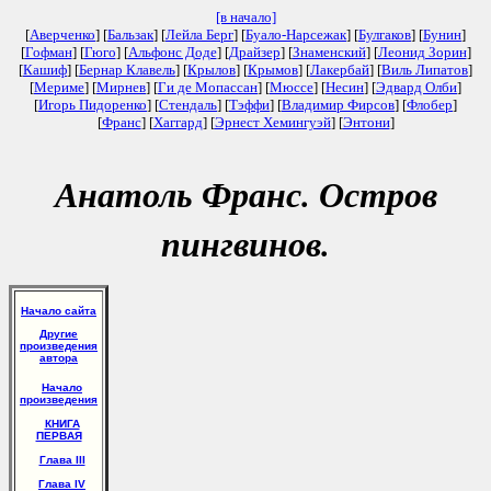
[в начало]
[
Аверченко
] [
Бальзак
] [
Лейла Берг
] [
Буало-Нарсежак
] [
Булгаков
] [
Бунин
]
[
Гофман
] [
Гюго
] [
Альфонс Доде
] [
Драйзер
] [
Знаменский
] [
Леонид Зорин
]
[
Кашиф
] [
Бернар Клавель
] [
Крылов
] [
Крымов
] [
Лакербай
] [
Виль Липатов
]
[
Мериме
] [
Мирнев
] [
Ги де Мопассан
] [
Мюссе
] [
Несин
] [
Эдвард Олби
]
[
Игорь Пидоренко
] [
Стендаль
] [
Тэффи
] [
Владимир Фирсов
] [
Флобер
]
[
Франс
] [
Хаггард
] [
Эрнест Хемингуэй
] [
Энтони
]
Анатоль Франс. Остров
пингвинов.
Начало сайта
Другие
произведения
автора
Начало
произведения
КНИГА
ПЕРВАЯ
Глава III
Глава IV