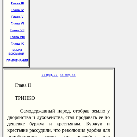
Глава III
Глава IV
Глава V
Глава VI
Глава VII
Глава VIII
Глава IX
КНИГА
ВОСЬМАЯ
ПРИМЕЧАНИЯ
<< пред. <<
>> след. >>
Глава II
ТРИНКО
Самодержавный народ, отобрав землю у
дворянства и духовенства, стал продавать ее по
дешевке буржуа и крестьянам. Буржуи и
крестьяне рассудили, что революция удобна для
приобретения земли, но неудобна для