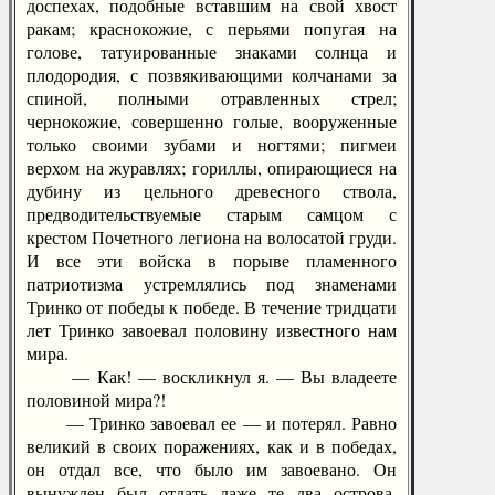
доспехах, подобные вставшим на свой хвост
ракам; краснокожие, с перьями попугая на
голове, татуированные знаками солнца и
плодородия, с позвякивающими колчанами за
спиной, полными отравленных стрел;
чернокожие, совершенно голые, вооруженные
только своими зубами и ногтями; пигмеи
верхом на журавлях; гориллы, опирающиеся на
дубину из цельного древесного ствола,
предводительствуемые старым самцом с
крестом Почетного легиона на волосатой груди.
И все эти войска в порыве пламенного
патриотизма устремлялись под знаменами
Тринко от победы к победе. В течение тридцати
лет Тринко завоевал половину известного нам
мира.
— Как! — воскликнул я. — Вы владеете
половиной мира?!
— Тринко завоевал ее — и потерял. Равно
великий в своих поражениях, как и в победах,
он отдал все, что было им завоевано. Он
вынужден был отдать даже те два острова,