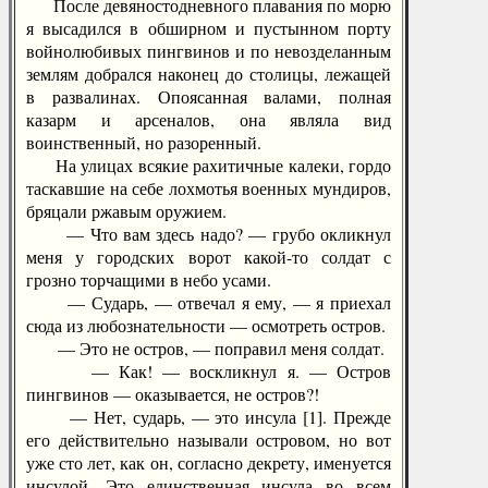
После девяностодневного плавания по морю
я высадился в обширном и пустынном порту
войнолюбивых пингвинов и по невозделанным
землям добрался наконец до столицы, лежащей
в развалинах. Опоясанная валами, полная
казарм и арсеналов, она являла вид
воинственный, но разоренный.
На улицах всякие рахитичные калеки, гордо
таскавшие на себе лохмотья военных мундиров,
бряцали ржавым оружием.
— Что вам здесь надо? — грубо окликнул
меня у городских ворот какой-то солдат с
грозно торчащими в небо усами.
— Сударь, — отвечал я ему, — я приехал
сюда из любознательности — осмотреть остров.
— Это не остров, — поправил меня солдат.
— Как! — воскликнул я. — Остров
пингвинов — оказывается, не остров?!
— Нет, сударь, — это инсула [1]. Прежде
его действительно называли островом, но вот
уже сто лет, как он, согласно декрету, именуется
инсулой. Это единственная инсула во всем