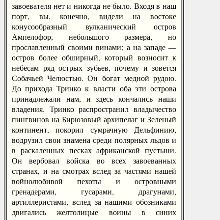
завоевателя нет и никогда не было. Входя в наш
порт, вы, конечно, видели на востоке
конусообразный вулканический остров
Ампелофор, небольшого размера, но
прославленный своими винами; а на западе —
остров более обширный, который возносит к
небесам ряд острых зубьев, почему и зовется
Собачьей Челюстью. Он богат медной рудою.
До прихода Тринко к власти оба эти острова
принадлежали нам, и здесь кончались наши
владения. Тринко распространил владычество
пингвинов на Бирюзовый архипелаг и Зеленый
континент, покорил сумрачную Дельфинию,
водрузил свои знамена среди полярных льдов и
в раскаленных песках африканской пустыни.
Он вербовал войска во всех завоеванных
странах, и на смотрах вслед за частями нашей
войнолюбивой пехоты и островными
гренадерами, гусарами, драгунами,
артиллеристами, вслед за нашими обозниками
двигались желтолицые воины в синих