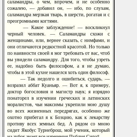
саламандры, о чем, впрочем, и не особенно
сожалею, — добавил он, — ибо, по слухам,
саламандра мерзкая тварь, в шерсти, рогатая и с
преогромными когтями.
— Какое заблуждение! — воскликнул
черный человек. — Саламандры схожи с
женщинами, или, вернее сказать, с нимфами, и
они отличаются редкостной красотой. Но только
по наивности своей я мог требовать от вас, чтоб
вы увидели саламандру. Для того, чтобы узреть
ее, надобно быть философом, а я не думаю,
чтобы в этой кухне нашелся хоть один философ.
— Так недолго и ошибиться, сударь, —
возразил аббат Куаньяр. — Вот я, к примеру,
доктор богословия и магистр наук; я изрядно
понаторел в изучении греческих и латинских
моралистов, чьи максимы укрепили мою душу
во всех жизненных передрягах, особенно же
охотно прибегал я к Боэцию, как к лекарству
противу всех земных бед. А рядом со мною
сидит Якобус Турнеброш, мой ученик, который
на зубок знает все изречения Публия Сира*.