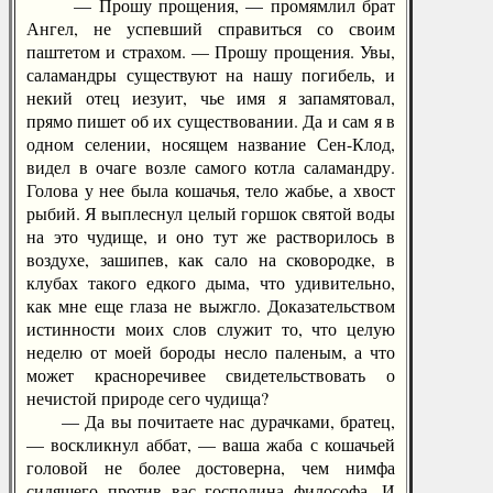
— Прошу прощения, — промямлил брат
Ангел, не успевший справиться со своим
паштетом и страхом. — Прошу прощения. Увы,
саламандры существуют на нашу погибель, и
некий отец иезуит, чье имя я запамятовал,
прямо пишет об их существовании. Да и сам я в
одном селении, носящем название Сен-Клод,
видел в очаге возле самого котла саламандру.
Голова у нее была кошачья, тело жабье, а хвост
рыбий. Я выплеснул целый горшок святой воды
на это чудище, и оно тут же растворилось в
воздухе, зашипев, как сало на сковородке, в
клубах такого едкого дыма, что удивительно,
как мне еще глаза не выжгло. Доказательством
истинности моих слов служит то, что целую
неделю от моей бороды несло паленым, а что
может красноречивее свидетельствовать о
нечистой природе сего чудища?
— Да вы почитаете нас дурачками, братец,
— воскликнул аббат, — ваша жаба с кошачьей
головой не более достоверна, чем нимфа
сидящего против вас господина философа. И