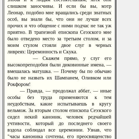
слишком заносчивы. И если бы вы, мэтр
Леонар, подобно мне вращались среди знатных
особ, вы знали бы, что они не лучше всех
прочих и что общение с ними подчас не так уж
приятно. В трапезной епископа Сеэзского мне
было отведено место за третьим столом, и за
моим стулом стояли двое слуг в черных
ливреях: Церемонность и Скука.
— Скажем прямо, у слуг его
высокопреподобия были диковинные имена, —
вмешалась матушка. — Почему бы по обычаю
было не назвать их Шампанем, Оливком или
Рокфором!
— Правда, — продолжал аббат, — иные
особы без труда применяются к тем
неудобствам, какие испытываешь в кругу
вельмож. За вторым столом епископа Сеэзского
сидел некий каноник, человек редчайшей
учтивости, который до последнего своего
вздоха соблюдал все церемонии. Узнав, что
"часы каноника сочтены, его преосвященство