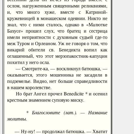
ослом, нагруженным священными реликвиями,
и, что много хуже, вместе с Катриной-
кружевницей в монашеском одеянии. Никто не
знал, что с ними сталось, однако в «Малютке
Бахусе» прошел слух, что братец и сестрица
имели неприятности с духовным судьей где-то
меж Туром и Орлеаном. Уж не говоря о том, что
викарий обители св. Бенедикта вопил как
оглашенный, что этот мерзопакостник-капуцин
похитил у него осла.
— Смотрите-ка, — воскликнул батюшка, —
оказывается, этого мошенника не засадили в
подземелье. Видно, нет больше справедливости
в нашем королевстве.
Но брат Ангел прочел Benedicite * и осенил
крестным знамением суповую миску.
* Благословите (лат.). — Название
молитвы.
— Ну-ну! — продолжал батюшка. — Хватит