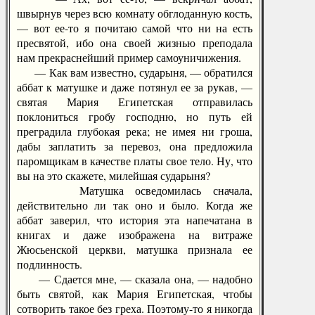
швырнув через всю комнату обглоданную кость,
— вот ее-то я почитаю самой что ни на есть
пресвятой, ибо она своей жизнью преподала
нам прекраснейший пример самоуничижения.
— Как вам известно, сударыня, — обратился
аббат к матушке и даже потянул ее за рукав, —
святая Мария Египетская отправилась
поклониться гробу господню, но путь ей
преградила глубокая река; не имея ни гроша,
дабы заплатить за перевоз, она предложила
паромщикам в качестве платы свое тело. Ну, что
вы на это скажете, милейшая сударыня?
Матушка осведомилась сначала,
действительно ли так оно и было. Когда же
аббат заверил, что история эта напечатана в
книгах и даже изображена на витраже
Жюсьенской церкви, матушка признала ее
подлинность.
— Сдается мне, — сказала она, — надобно
быть святой, как Мария Египетская, чтобы
сотворить такое без греха. Поэтому-то я никогда