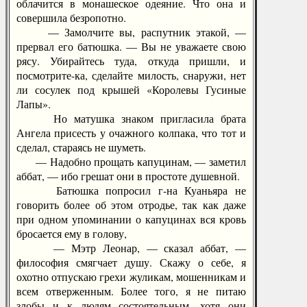
облачится в монашеское одеяние. Что она и
совершила безропотно.
— Замолчите вы, распутник этакой, —
прервал его батюшка. — Вы не уважаете свою
рясу. Убирайтесь туда, откуда пришли, и
посмотрите-ка, сделайте милость, снаружи, нет
ли сосулек под крышей «Королевы Гусиные
Лапы».
Но матушка знаком пригласила брата
Ангела присесть у очажного колпака, что тот и
сделал, стараясь не шуметь.
— Надобно прощать капуцинам, — заметил
аббат, — ибо грешат они в простоте душевной.
Батюшка попросил г-на Куаньяра не
говорить более об этом отродье, так как даже
при одном упоминании о капуцинах вся кровь
бросается ему в голову,
— Мэтр Леонар, — сказал аббат, —
философия смягчает душу. Скажу о себе, я
охотно отпускаю грехи жуликам, мошенникам и
всем отверженным. Более того, я не питаю
злобы и к людям состоятельным, хотя они