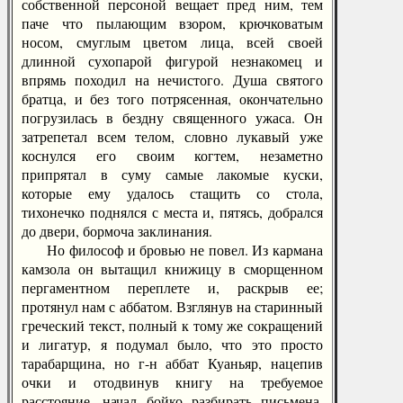
собственной персоной вещает пред ним, тем
паче что пылающим взором, крючковатым
носом, смуглым цветом лица, всей своей
длинной сухопарой фигурой незнакомец и
впрямь походил на нечистого. Душа святого
братца, и без того потрясенная, окончательно
погрузилась в бездну священного ужаса. Он
затрепетал всем телом, словно лукавый уже
коснулся его своим когтем, незаметно
припрятал в суму самые лакомые куски,
которые ему удалось стащить со стола,
тихонечко поднялся с места и, пятясь, добрался
до двери, бормоча заклинания.
Но философ и бровью не повел. Из кармана
камзола он вытащил книжицу в сморщенном
пергаментном переплете и, раскрыв ее;
протянул нам с аббатом. Взглянув на старинный
греческий текст, полный к тому же сокращений
и лигатур, я подумал было, что это просто
тарабарщина, но г-н аббат Куаньяр, нацепив
очки и отодвинув книгу на требуемое
расстояние, начал бойко разбирать письмена,