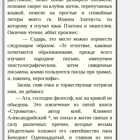
похожие скорее на клубок ниток, перепутанных
кошкой, нежели на простые и спокойные
литеры моего св. Иоанна Златоуста, по
которому я изучал язык Платона и евангелия.
Окончив чтение, аббат произнес:
— Сударь, это место можно перевести
следующим образом: «Те египтяне, каковые
почитаются образованными, прежде всего
изучают народное письмо, именуемое
эпистолографическим, затем священные
письмена, коими пользуются писцы при храмах,
и, наконец, иероглифы».
Засим, сняв очки и торжествующе потрясая
ими, он добавил:
— Ага, господин философ, нас на кривой не
объедешь. Это извлечение из пятой книги
«Строматов», автор коей, Климент
Александрийский *, не попал в житие святых в
силу различных причин, которые весьма
убедительно изложил его святейшество папа
Бенедикт Одиннадцатый, и главная из них