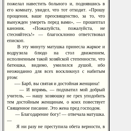
пожелал навестить больного и, поднявшись в
его комнату, увидел, что тот отходит. «Прошу
прощения, ваше преосвященство, за то, что
вынужден умереть перед вами», — прошептал
каноник. «Пожалуйста, пожалуйста, не
стесняйтесь!» — благосклонно ответствовал
епископ.
В эту минуту матушка принесла жаркое и
водрузила блюдо на стол движением,
исполненным такой хозяйской степенности, что
батюшка, видимо, умилился душой, ибо
неожиданно для всех воскликнул с набитым
ртом:
-— Барб, вы святая и достойная женщина!
— И впрямь, — подхватил мой добрый
учитель, — нашу хозяюшку не грех уподобить
тем достойным женщинам, о коих повествует
Священное писание. Это жена пред господом.
— Благодарение богу! — отвечала матушка.
—
Я ни разу не преступила обета верности, в