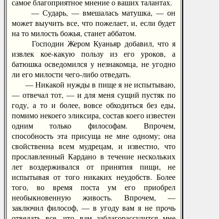
самое благоприятное мнение о ваших талантах.
— Сударь, — вмешалась матушка, — он
может выучить все, что пожелает, и, если будет
на то милость божья, станет аббатом.
Господин Жером Куаньяр добавил, что я
извлек кое-какую пользу из его уроков, а
батюшка осведомился у незнакомца, не угодно
ли его милости чего-либо отведать.
— Никакой нужды в пище я не испытываю,
— отвечал тот, — и для меня сущий пустяк по
году, а то и более, вовсе обходиться без еды,
помимо некоего эликсира, состав коего известен
одним только философам. Впрочем,
способность эта присуща не мне одному; она
свойственна всем мудрецам, и известно, что
прославленный Кардано в течение нескольких
лет воздерживался от принятия пищи, не
испытывая от того никаких неудобств. Более
того, во время поста ум его приобрел
необыкновенную живость. Впрочем, —
заключил философ, — в угоду вам я не прочь
отведать все, что вам заблагорассудится мне