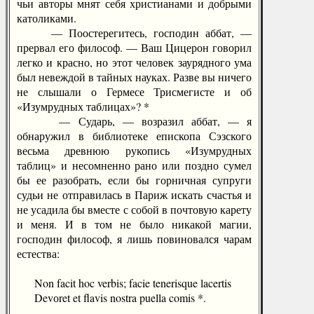
чьи авторы мнят себя христианами и добрыми
католиками.
— Поостерегитесь, господин аббат, —
прервал его философ. — Ваш Цицерон говорил
легко и красно, но этот человек заурядного ума
был невеждой в тайных науках. Разве вы ничего
не слышали о Гермесе Трисмегисте и об
«Изумрудных таблицах»? *
— Сударь, — возразил аббат, — я
обнаружил в библиотеке епископа Сэзского
весьма древнюю рукопись «Изумрудных
таблиц» и несомненно рано или поздно сумел
бы ее разобрать, если бы горничная супруги
судьи не отправилась в Париж искать счастья и
не усадила бы вместе с собой в почтовую карету
и меня. И в том не было никакой магии,
господин философ, я лишь повиновался чарам
естества:
Non facit hoc verbis; facie tenerisque lacertis
Devоret et flavis nostra puella comis *.