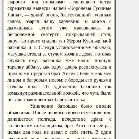
сырости под порывами леденящего ветра
скрежетала вывеска нашей «Королевы Гусиные
Лапы», — яркий огонь, благоухавший гусиным
салом, озарял нашу харчевню, и миска с
дымящимся супом уже красовалась на
белоснежной скатерти, покрывавшей стол,
вкруг которого сидели г-н Жером Куаньяр, мой
батюшка и я. Следуя установленному обычаю,
матушка стояла за стулом хозяина дома, готовая
служить ему. Батюшка уже налил полную
тарелку аббату, как вдруг дверь распахнулась и
пред нами предстал брат Ангел с белым как мел
лицом и багровым носом; с бороды его ручьями
стекала вода. От удивления батюшка так
взмахнул разливательной ложкой, что чуть было
не задел закопченных балок потолка.
Удивление батюшки было вполне
объяснимо. После первого своего исчезновения,
длившегося полгада, вследствие драки с
колченогим ножовщиком, брат Ангел на сей раз
целых два года не давал о себе знать. В один
весенний день он исчез из города вместе с