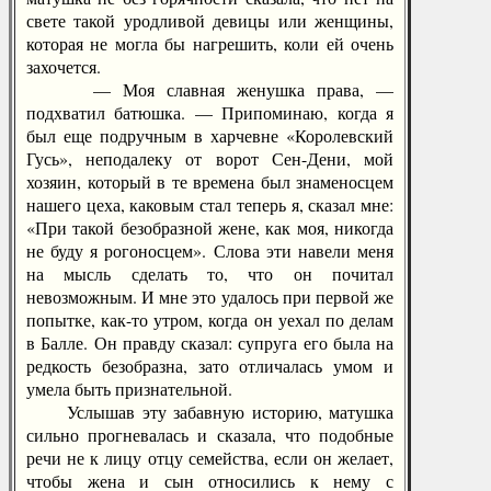
свете такой уродливой девицы или женщины,
которая не могла бы нагрешить, коли ей очень
захочется.
— Моя славная женушка права, —
подхватил батюшка. — Припоминаю, когда я
был еще подручным в харчевне «Королевский
Гусь», неподалеку от ворот Сен-Дени, мой
хозяин, который в те времена был знаменосцем
нашего цеха, каковым стал теперь я, сказал мне:
«При такой безобразной жене, как моя, никогда
не буду я рогоносцем». Слова эти навели меня
на мысль сделать то, что он почитал
невозможным. И мне это удалось при первой же
попытке, как-то утром, когда он уехал по делам
в Балле. Он правду сказал: супруга его была на
редкость безобразна, зато отличалась умом и
умела быть признательной.
Услышав эту забавную историю, матушка
сильно прогневалась и сказала, что подобные
речи не к лицу отцу семейства, если он желает,
чтобы жена и сын относились к нему с