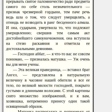
прерывать святое паломничество ради предмета
самого по себе столь незначительного —
признак чрезмерной гордыни, тем паче речь
ведь шла о том, что следует умерщвлять, а
отнюдь не возводить в ранг бесценного алмаза.
И она, сударыня, умертвила то, что подлежит
умерщвлению; свершив тем самым акт
достойнейшего самоуничижения, она вступила
на стезю раскаяния и отметила ее
достохвальными деяниями.
— Господин аббат, — я что-то вас не совсем
понимаю, — призналась матушка. — Уж очень
вы для меня учены.
— Эта великая праведница, — вставил брат
Ангел, — представлена в натуральную
величину в часовне нашей обители и все ее
тело, по великой милости господней, покрыто
густыми и длинными волосами. С этой картины
снято множество изображений, и я вам,
хозяюшка, непременно принесу один такой
освященный образок.
Матушка растрогалась и потихоньку от