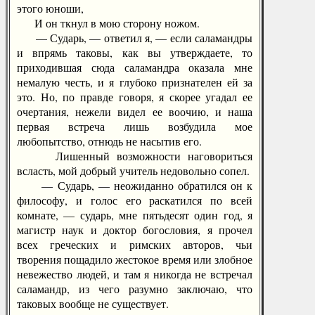
этого юноши,
И он ткнул в мою сторону ножом.
— Сударь, — ответил я, — если саламандры
и впрямь таковы, как вы утверждаете, то
приходившая сюда саламандра оказала мне
немалую честь, и я глубоко признателен ей за
это. Но, по правде говоря, я скорее угадал ее
очертания, нежели видел ее воочию, и наша
первая встреча лишь возбудила мое
любопытство, отнюдь не насытив его.
Лишенный возможности наговориться
всласть, мой добрый учитель недовольно сопел.
— Сударь, — неожиданно обратился он к
философу, и голос его раскатился по всей
комнате, — сударь, мне пятьдесят один год, я
магистр наук и доктор богословия, я прочел
всех греческих и римских авторов, чьи
творения пощадило жестокое время или злобное
невежество людей, и там я никогда не встречал
саламандр, из чего разумно заключаю, что
таковых вообще не существует.