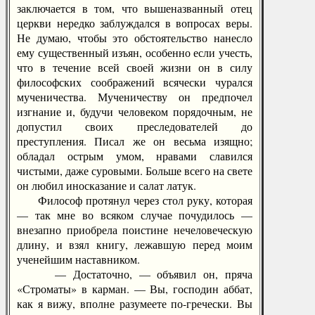
заключается в том, что вышеназванный отец
церкви нередко заблуждался в вопросах веры.
Не думаю, чтобы это обстоятельство нанесло
ему существенный изъян, особенно если учесть,
что в течение всей своей жизни он в силу
философских соображений всячески чурался
мученичества. Мученичеству он предпочел
изгнание и, будучи человеком порядочным, не
допустил своих преследователей до
преступления. Писал же он весьма изящно;
обладал острым умом, нравами славился
чистыми, даже суровыми. Больше всего на свете
он любил иносказание и салат латук.
Философ протянул через стол руку, которая
— так мне во всяком случае почудилось —
внезапно приобрела поистине нечеловеческую
длину, и взял книгу, лежавшую перед моим
ученейшим наставником.
— Достаточно, — объявил он, пряча
«Строматы» в карман. — Вы, господин аббат,
как я вижу, вполне разумеете по-гречески. Вы