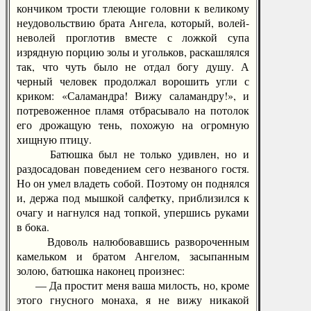
кончиком трости тлеющие головни к великому
неудовольствию брата Ангела, который, волей-
неволей проглотив вместе с ложкой супа
изрядную порцию золы и угольков, раскашлялся
так, что чуть было не отдал богу душу. А
черный человек продолжал ворошить угли с
криком: «Саламандра! Вижу саламандру!», и
потревоженное пламя отбрасывало на потолок
его дрожащую тень, похожую на огромную
хищную птицу.
Батюшка был не только удивлен, но и
раздосадован поведением сего незваного гостя.
Но он умел владеть собой. Поэтому он поднялся
и, держа под мышкой салфетку, приблизился к
очагу и нагнулся над топкой, упершись руками
в бока.
Вдоволь налюбовавшись развороченным
камельком и братом Ангелом, засыпанным
золою, батюшка наконец произнес:
— Да простит меня ваша милость, но, кроме
этого гнусного монаха, я не вижу никакой