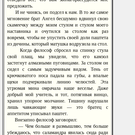
предложить.
И не чинясь, он подсел к нам. В то же самое
мгновение брат Ангел бесшумно вдвинул свою
скамеечку между моим стулом и стулом моего
наставника и очутился за столом как раз
вовремя, чтобы не упустить своей доли паштета
из дичины, который матушка водрузила на стол.
Когда философ сбросил на спинку стула
свой плащ, мы увидели, что его камзол
застегнут алмазными пуговицами. За столом он
сидел с самым задумчивым видом. Тень от
крючковатого носа падала на губы, а впалые
щеки подчеркивали линию челюстей. Эта
угрюмая мина омрачала наше веселье. Даже
добрый мой учитель, и тот, потягивая винцо,
хранил упорное молчание. Тишину нарушали
лишь чавкающие звуки — это братец с
аппетитом уписывал паштет.
Внезапно философ заговорил:
— Чем больше я размышляю, тем больше
убеждаюсь, что саламандра явилась сюда ради