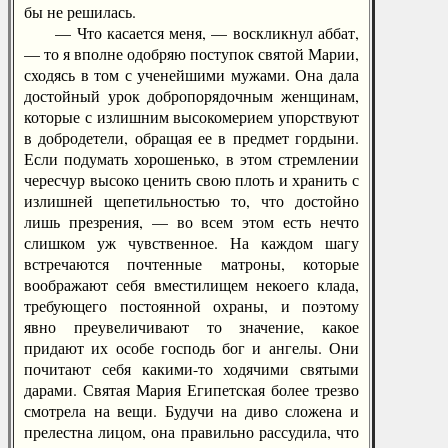
бы не решилась.
— Что касается меня, — воскликнул аббат,
— то я вполне одобряю поступок святой Марии,
сходясь в том с ученейшими мужами. Она дала
достойный урок добропорядочным женщинам,
которые с излишним высокомерием упорствуют
в добродетели, обращая ее в предмет гордыни.
Если подумать хорошенько, в этом стремлении
чересчур высоко ценить свою плоть и хранить с
излишней щепетильностью то, что достойно
лишь презрения, — во всем этом есть нечто
слишком уж чувственное. На каждом шагу
встречаются почтенные матроны, которые
воображают себя вместилищем некоего клада,
требующего постоянной охраны, и поэтому
явно преувеличивают то значение, какое
придают их особе господь бог и ангелы. Они
почитают себя какими-то ходячими святыми
дарами. Святая Мария Египетская более трезво
смотрела на вещи. Будучи на диво сложена и
прелестна лицом, она правильно рассудила, что