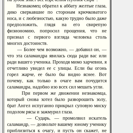
Незнакомец обратил к аббату желтые глаза,
дико сверкавшие по сторонам крючковатого
носа, и с любезностью, какую трудно было даже
предположить, глядя на его свирепую
физиономию, попросил прощения, что не
признал с первого взгляда человека столь
многих достоинств.
— Более чем возможно, — добавил он, —
что эта саламандра явилась сюда ради вас или
ради вашего ученика. Проходя мимо харчевни, я
отчетливо увидел ее с улицы. Если бы огонь
горел жарче, ее было бы видно яснее. Вот
почему, как только в очаге вам почудится
саламандра, надобно изо всех сил мешать угли.
При первом же движении незнакомца,
который снова хотел было разворошить золу,
брат Ангел испуганно прикрыл суповую миску
подолом рясы и зажмурил глаза.
— Сударь, — промолвил искатель
саламандр, — дозвольте вашему юному ученику
приблизиться к очагу, и пусть он скажет, не