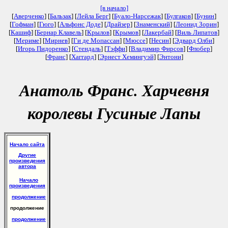
[в начало]
[
Аверченко
] [
Бальзак
] [
Лейла Берг
] [
Буало-Нарсежак
] [
Булгаков
] [
Бунин
]
[
Гофман
] [
Гюго
] [
Альфонс Доде
] [
Драйзер
] [
Знаменский
] [
Леонид Зорин
]
[
Кашиф
] [
Бернар Клавель
] [
Крылов
] [
Крымов
] [
Лакербай
] [
Виль Липатов
]
[
Мериме
] [
Мирнев
] [
Ги де Мопассан
] [
Мюссе
] [
Несин
] [
Эдвард Олби
]
[
Игорь Пидоренко
] [
Стендаль
] [
Тэффи
] [
Владимир Фирсов
] [
Флобер
]
[
Франс
] [
Хаггард
] [
Эрнест Хемингуэй
] [
Энтони
]
Анатоль Франс. Харчевня
королевы Гусиные Лапы
Начало сайта
Другие
произведения
автора
Начало
произведения
продолжение
продолжение
продолжение