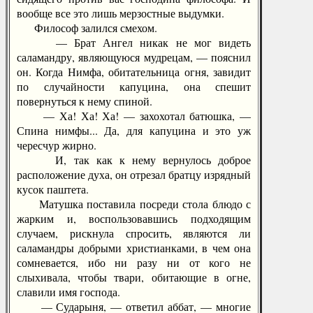
вообще все это лишь мерзостные выдумки.
Философ залился смехом.
— Брат Ангел никак не мог видеть
саламандру, являющуюся мудрецам, — пояснил
он. Когда Нимфа, обитательница огня, завидит
по случайности капуцина, она спешит
повернуться к нему спиной.
— Ха! Ха! Ха! — захохотал батюшка, —
Спина нимфы... Да, для капуцина и это уж
чересчур жирно.
И, так как к нему вернулось доброе
расположение духа, он отрезал братцу изрядный
кусок паштета.
Матушка поставила посреди стола блюдо с
жарким и, воспользовавшись подходящим
случаем, рискнула спросить, являются ли
саламандры добрыми христианками, в чем она
сомневается, ибо ни разу ни от кого не
слыхивала, чтобы твари, обитающие в огне,
славили имя господа.
— Сударыня, — ответил аббат, — многие