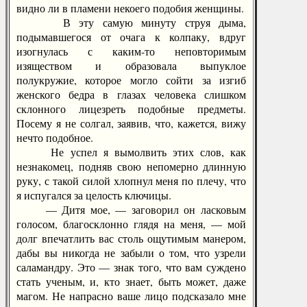
видно ли в пламени некоего подобия женщины.
В эту самую минуту струя дыма,
подымавшегося от очага к колпаку, вдруг
изогнулась с каким-то неповторимым
изяществом и образовала выпуклое
полукружие, которое могло сойти за изгиб
женского бедра в глазах человека слишком
склонного лицезреть подобные предметы.
Посему я не солгал, заявив, что, кажется, вижу
нечто подобное.
Не успел я вымолвить этих слов, как
незнакомец, подняв свою непомерно длинную
руку, с такой силой хлопнул меня по плечу, что
я испугался за целость ключицы.
— Дитя мое, — заговорил он ласковым
голосом, благосклонно глядя на меня, — мой
долг впечатлить вас столь ощутимым манером,
дабы вы никогда не забыли о том, что узрели
саламандру. Это — знак того, что вам суждено
стать ученым, и, кто знает, быть может, даже
магом. Не напрасно ваше лицо подсказало мне