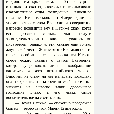
индюшачьим крылышком. — Эти капуцины
откапывают святых, о которых и не слыхивали
благочестивые отцы, толкующие Священное
писание. Ни Тилемон, ни Флери даже не
упоминают о святом Евстахии и совершенно
напрасно воздвигли ему в Париже храм, когда
есть десятки святых, чьи заслуги
засвидетельствованы вполне уважаемыми
писателями, однако ж эти святые еще только
ждут такой чести. Житие этого Евстахия не что
иное, как собрание нелепых россказней. И то же
самое можно сказать о святой Екатерине,
которая существовала лишь в воображении
какого-то жалкого византийского монаха.
Впрочем, не стану на нее нападать, поскольку
она покровительница сочинителей и ее имя
значится на вывеске лавки добрейшего
господина Блезо, а его лавка самое
восхитительное на свете место.
— Возил я также, — спокойно продолжал
братец — ребро святой Марии Египетской.
— Ах, вот ее-то, — вскричал аббат,