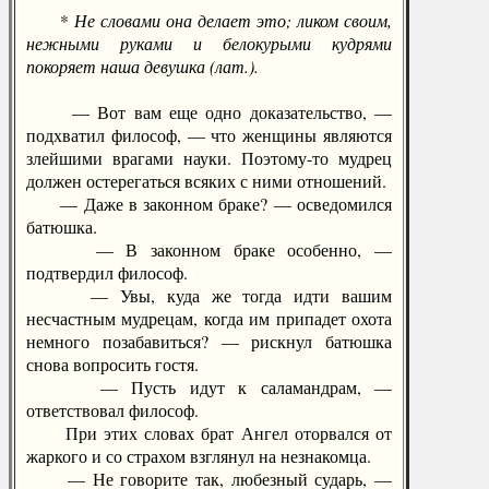
* Не словами она делает это; ликом своим,
нежными руками и белокурыми кудрями
покоряет наша девушка (лат.).
— Вот вам еще одно доказательство, —
подхватил философ, — что женщины являются
злейшими врагами науки. Поэтому-то мудрец
должен остерегаться всяких с ними отношений.
— Даже в законном браке? — осведомился
батюшка.
— В законном браке особенно, —
подтвердил философ.
— Увы, куда же тогда идти вашим
несчастным мудрецам, когда им припадет охота
немного позабавиться? — рискнул батюшка
снова вопросить гостя.
— Пусть идут к саламандрам, —
ответствовал философ.
При этих словах брат Ангел оторвался от
жаркого и со страхом взглянул на незнакомца.
— Не говорите так, любезный сударь, —