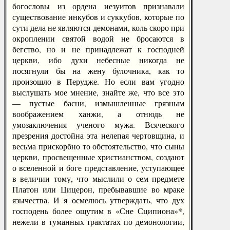
богословы из ордена иезуитов признавали
существование инкубов и суккубов, которые по
сути дела не являются демонами, коль скоро при
окроплении святой водой не бросаются в
бегство, но и не принадлежат к господней
церкви, ибо духи небесные никогда не
посягнули бы на жену булочника, как то
произошло в Перудже. Но если вам угодно
выслушать мое мнение, знайте же, что все это
— пустые басни, измышленные грязным
воображением ханжи, а отнюдь не
умозаключения ученого мужа. Всяческого
презрения достойна эта нелепая чертовщина, и
весьма прискорбно то обстоятельство, что сыны
церкви, просвещенные христианством, создают
о вселенной и боге представление, уступающее
в величии тому, что мыслили о сем предмете
Платон или Цицерон, пребывавшие во мраке
язычества. И я осмелюсь утверждать, что дух
господень более ощутим в «Сне Сципиона»*,
нежели в туманных трактатах по демонологии,