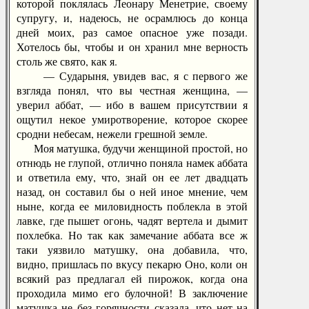
которой поклялась Леонару Менетрие, своему
супругу, и, надеюсь, не осрамлюсь до конца
дней моих, раз самое опасное уже позади.
Хотелось бы, чтобы и он хранил мне верность
столь же свято, как я.
— Сударыня, увидев вас, я с первого же
взгляда понял, что вы честная женщина, —
уверил аббат, — ибо в вашем присутствии я
ощутил некое умиротворение, которое скорее
сродни небесам, нежели грешной земле.
Моя матушка, будучи женщиной простой, но
отнюдь не глупой, отлично поняла намек аббата
и ответила ему, что, знай он ее лет двадцать
назад, он составил бы о ней иное мнение, чем
ныне, когда ее миловидность поблекла в этой
лавке, где пышет огонь, чадят вертела и дымит
похлебка. Но так как замечание аббата все ж
таки уязвило матушку, она добавила, что,
видно, пришлась по вкусу пекарю Оно, коли он
всякий раз предлагал ей пирожок, когда она
проходила мимо его булочной! В заключение
матушка не без горячности сказала, что нет на