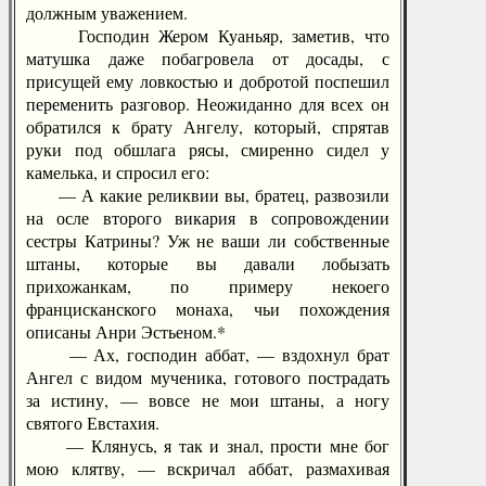
должным уважением.
Господин Жером Куаньяр, заметив, что
матушка даже побагровела от досады, с
присущей ему ловкостью и добротой поспешил
переменить разговор. Неожиданно для всех он
обратился к брату Ангелу, который, спрятав
руки под обшлага рясы, смиренно сидел у
камелька, и спросил его:
— А какие реликвии вы, братец, развозили
на осле второго викария в сопровождении
сестры Катрины? Уж не ваши ли собственные
штаны, которые вы давали лобызать
прихожанкам, по примеру некоего
францисканского монаха, чьи похождения
описаны Анри Эстьеном.*
— Ах, господин аббат, — вздохнул брат
Ангел с видом мученика, готового пострадать
за истину, — вовсе не мои штаны, а ногу
святого Евстахия.
— Клянусь, я так и знал, прости мне бог
мою клятву, — вскричал аббат, размахивая