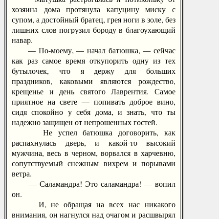
хозяина дома протянула капуцину миску с
супом, а достойный братец, грея ноги в золе, без
лишних слов погрузил бороду в благоухающий
навар.
— По-моему, — начал батюшка, — сейчас
как раз самое время откупорить одну из тех
бутылочек, что я держу для больших
праздников, каковыми являются рождество,
крещенье и день святого Лаврентия. Самое
приятное на свете — попивать доброе вино,
сидя спокойно у себя дома, и знать, что ты
надежно защищен от непрошенных гостей.
Не успел батюшка договорить, как
распахнулась дверь, и какой-то высокий
мужчина, весь в черном, ворвался в харчевню,
сопутствуемый снежным вихрем и порывами
ветра.
— Саламандра! Это саламандра! — вопил
он.
И, не обращая на всех нас никакого
внимания, он нагнулся над очагом и расшвырял