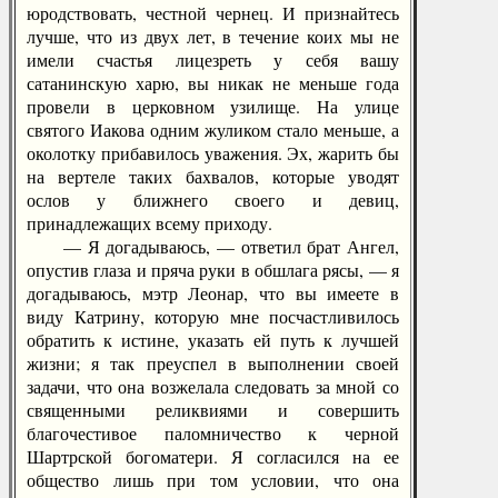
юродствовать, честной чернец. И признайтесь
лучше, что из двух лет, в течение коих мы не
имели счастья лицезреть у себя вашу
сатанинскую харю, вы никак не меньше года
провели в церковном узилище. На улице
святого Иакова одним жуликом стало меньше, а
околотку прибавилось уважения. Эх, жарить бы
на вертеле таких бахвалов, которые уводят
ослов у ближнего своего и девиц,
принадлежащих всему приходу.
— Я догадываюсь, — ответил брат Ангел,
опустив глаза и пряча руки в обшлага рясы, — я
догадываюсь, мэтр Леонар, что вы имеете в
виду Катрину, которую мне посчастливилось
обратить к истине, указать ей путь к лучшей
жизни; я так преуспел в выполнении своей
задачи, что она возжелала следовать за мной со
священными реликвиями и совершить
благочестивое паломничество к черной
Шартрской богоматери. Я согласился на ее
общество лишь при том условии, что она