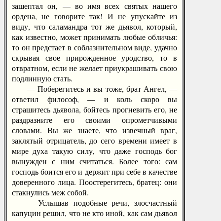
зашептал он, — во имя всех святых нашего
ордена, не говорите так! И не упускайте из
виду, что саламандра тот же дьявол, который,
как известно, может принимать любые обличья:
то он предстает в соблазнительном виде, удачно
скрывая свое прирожденное уродство, то в
отвратном, если не желает приукрашивать свою
подлинную стать.
— Поберегитесь и вы тоже, брат Ангел, —
ответил философ, — и коль скоро вы
страшитесь дьявола, бойтесь прогневить его, не
раздразните его своими опрометчивыми
словами. Вы же знаете, что извечный враг,
заклятый отрицатель, до сего времени имеет в
мире духа такую силу, что даже господь бог
вынужден с ним считаться. Более того: сам
господь боится его и держит при себе в качестве
доверенного лица. Поостерегитесь, братец: они
стакнулись меж собой.
Услышав подобные речи, злосчастный
капуцин решил, что не кто иной, как сам дьявол