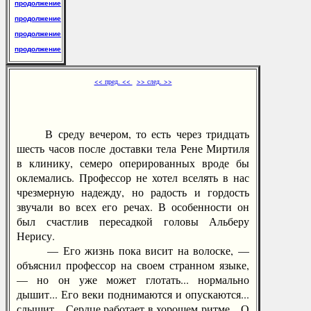
продолжение
продолжение
продолжение
продолжение
<< пред. <<
>> след. >>
В среду вечером, то есть через тридцать
шесть часов после доставки тела Рене Миртиля
в клинику, семеро оперированных вроде бы
оклемались. Профессор не хотел вселять в нас
чрезмерную надежду, но радость и гордость
звучали во всех его речах. В особенности он
был счастлив пересадкой головы Альберу
Нерису.
— Его жизнь пока висит на волоске, —
объяснил профессор на своем странном языке,
— но он уже может глотать... нормально
дышит... Его веки поднимаются и опускаются...
слышит... Сердце работает в хорошем ритме... О