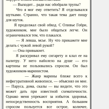
— Выходит... ради нас обобрали трупы?
Что я мог ему ответить? Я отделывался
шутками. Странно, что такая тема дает пищу
для шуток.
Я продолжал свой обход. С Оливье Гобри,
художником, мне было общаться легче. Он
ограничивался тем, что плакался.
— Я левша, мсье. Ну что прикажете мне
делать с чужой левой рукой?
— Она привыкнет.
Я раскуривал ему сигарету и клал ее на
палитру. У него наболело на душе — его
картины не пользовались спросом. Он был
художником-маринистом.
— Жанр марины ближе всего к
нефигуративной живописи, — объяснял он мне.
— Паруса, дома, скалы — вы видите, что это
может дать при известной схематичности.
Однако меня упрекают за избыток здоровья,
непосредственность восприятия. А большим
спросом пользуется все острое, колючее,