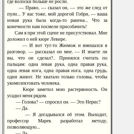
где волоски больше не росли.
— Право, — сказал он, — это же след от
пули... У вас тоже, мой дорогой Гобри, — ваша
новая рука была когда-то ранена... Что за
конечности нам посмели присобачить!
Сам я при этой сцене не присутствовал. Мне
доложил о ней кюре Левире.
— И вот тут-то Жюмож и вмешался в
разговор, — рассказал он мне. — И знаете ли
вы, что он сделал?.. Принялся считать по
пальцам: одна левая рука, одна правая рука,
одна левая нога, одна правая нога, одна грудь,
один живот. Не хватало только головы, чтобы
укомплектовать человека.
Кюре заметил мою растерянность. Он
усадил меня рядом.
— Голова? — спросил он. — Это Нерис?
— Да.
— Я догадывался об этом. Выходит,
профессор Марек разработал методу,
позволяющую...
— Да.