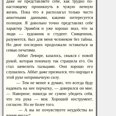
даже не представляете себе, как трудно по-
настоящему проникнуть в чужую личную
жизнь. Пока что я располагал только чисто
анкетными данными, какими интересуется
полиция. Я довольно точно представлял себе
характер Эрамбля и уже хорошо знал, что за
люди — художник и студент. Священник,
разумеется, был для меня человеком без тайны.
Но двое последних продолжали оставаться за
семью печатями.
Аббат Левире, казалось, свыкся с новой
рукой, которая поначалу так страшила его. Он
стал шевелить пальцами. Они хорошо его
слушались. Аббат даже признался, что ощущал в
этой руке непривычную силу.
— Тем не менее я думаю, что всегда буду
надевать на нее перчатку, — доверился он мне.
— Наверное, никогда не сумею убедить себя,
что эта рука — моя. Хороший инструмент,
согласен. Но не более того.
— А вы не почувствуете неудобства во
время мессы?