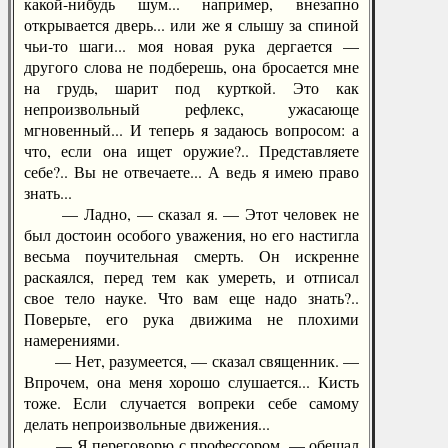
какой-нибудь шум... например, внезапно
открывается дверь... или же я слышу за спиной
чьи-то шаги... моя новая рука дергается —
другого слова не подберешь, она бросается мне
на грудь, шарит под курткой. Это как
непроизвольный рефлекс, ужасающе
мгновенный... И теперь я задаюсь вопросом: а
что, если она ищет оружие?.. Представляете
себе?.. Вы не отвечаете... А ведь я имею право
знать...
— Ладно, — сказал я. — Этот человек не
был достоин особого уважения, но его настигла
весьма поучительная смерть. Он искренне
раскаялся, перед тем как умереть, и отписал
свое тело науке. Что вам еще надо знать?..
Поверьте, его рука движима не плохими
намерениями.
— Нет, разумеется, — сказал священник. —
Впрочем, она меня хорошо слушается... Кисть
тоже. Если случается вопреки себе самому
делать непроизвольные движения...
— Я переговорю с профессором, — обещал