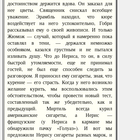
достоинством держится вдова. Он заказал для
нее цветы. Священник снискал всеобщее
уважение. Эрамбль находил, что кюре
воздействует на него успокоительно, Гобри
рассказывал ему о своей живописи. И только
Жюмож — случай, который я намеренно пока
оставлял в тени, — держался немножко
особняком, казался грустным и не пытался
изливать душу. Что до Нериса, то он, в силу
быстрой утомляемости, еще не принимал
гостей, не был еще способен следить за
разговором. Я приносил ему сигареты, зная, что
курение — его страсть. Когда у него возникло
желание курить, мы воспользовались этим
обстоятельством, чтобы провести новый тест,
составленный так же убедительно, как и
предыдущий. Миртиль всегда курил
американские сигареты, а Нерис —
французские (у Нериса в кармане мы
обнаружили пачку «Голуаз»). И вот мы
предложили Нерису сигареты разных марок, и