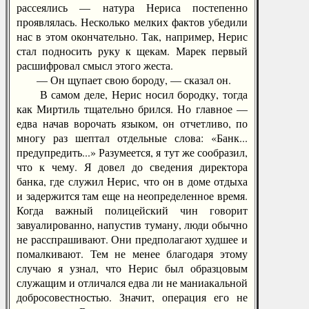
рассеялись — натура Нериса постепенно
проявлялась. Несколько мелких фактов убедили
нас в этом окончательно. Так, например, Нерис
стал подносить руку к щекам. Марек первый
расшифровал смысл этого жеста.
— Он щупает свою бороду, — сказал он.
В самом деле, Нерис носил бородку, тогда
как Миртиль тщательно брился. Но главное —
едва начав ворочать языком, он отчетливо, по
многу раз шептал отдельные слова: «Банк...
предупредить...» Разумеется, я тут же сообразил,
что к чему. Я довел до сведения директора
банка, где служил Нерис, что он в доме отдыха
и задержится там еще на неопределенное время.
Когда важный полицейский чин говорит
завуалированно, напустив туману, люди обычно
не расспрашивают. Они предполагают худшее и
помалкивают. Тем не менее благодаря этому
случаю я узнал, что Нерис был образцовым
служащим и отличался едва ли не маниакальной
добросовестностью. Значит, операция его не