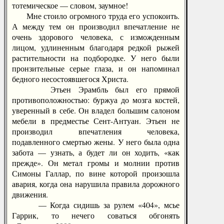
тотемическое — словом, заумное!
Мне стоило огромного труда его успокоить.
А между тем он производил впечатление не
очень здорового человека, с изможденным
лицом, удлиненным благодаря редкой рыжей
растительности на подбородке. У него были
пронзительные серые глаза, и он напоминал
бедного несостоявшегося Христа.
Этьен Эрамбль был его прямой
противоположностью: буржуа до мозга костей,
уверенный в себе. Он владел большим салоном
мебели в предместье Сент-Антуан. Этьен не
производил впечатления человека,
подавленного смертью жены. У него была одна
забота — узнать, а будет ли он ходить, «как
прежде». Он метал громы и молнии против
Симоны Галлар, по вине которой произошла
авария, когда она нарушила правила дорожного
движения.
— Когда сидишь за рулем «404», мсье
Гаррик, то нечего соваться обгонять