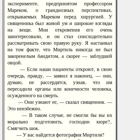
эксперименте, предпринятом профессором
Мареком, о грандиозных перспективах,
открываемых Мареком перед хирургией. У
священника был живой ум и широкие взгляды
на вещи. Мои откровения его очень
заинтересовали, и он стал снисходительно
рассматривать свою правую руку. Я настаивал
на том факте, что Миртиль никогда не был
закоренелым бандитом, а скорее — заблудшей
овцой.
— Если наши пациенты откроют, в свою
очередь, правду, — заявил я наконец, — они,
думаю, не рассердятся, узнав, что им
пересадили органы или конечности человека,
осужденного на смерть.
— Они узнают ее, — сказал священник. —
Это неизбежно.
— В таком случае, не смогли бы вы их
морально подготовить, господин кюре?..
Смягчить шок.
— У вас найдется фотография Миртиля?