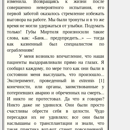
изменила. Возвращаясь к жизни после
совершенно невероятного испытания, его
первой заботой оказалось стремление избежать
выговора на работе. Мы были тронуты и в то же
время не могли удержаться от улыбки. Подумать
только! Губы Миртиля произносили такие
слова, как: «Банк... предупредить...» — тогда
как казненный был специалистом по
ограблениям!
У меня возникло впечатление, что наши
пациенты выздоравливали прямо на глазах. Я
сообщил каждому, по мере того как они были в
состоянии меня выслушать, что произошло...
Эксперимент, проведенный in extremis [1]
конечности, или органы, заимствованные у
потерпевших аварию и обреченных на смерть...
И никто не протестовал. Да что я говорю?
Никто даже не удивился. Они были просто
счастливы обрести себя в целости. Чудо
пересадки их не удивляло; все они были
наслышаны о трансплантации и знали, что
такая практика вот-вот станет повседневной.