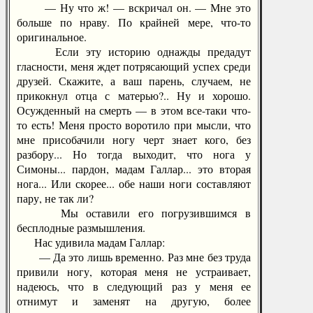
— Ну что ж! — вскричал он. — Мне это
больше по нраву. По крайней мере, что-то
оригинальное.
Если эту историю однажды предадут
гласности, меня ждет потрясающий успех среди
друзей. Скажите, а ваш парень, случаем, не
прикокнул отца с матерью?.. Ну и хорошо.
Осужденный на смерть — в этом все-таки что-
то есть! Меня просто воротило при мысли, что
мне присобачили ногу черт знает кого, без
разбору... Но тогда выходит, что нога у
Симоны... пардон, мадам Галлар... это вторая
нога... Или скорее... обе наши ноги составляют
пару, не так ли?
Мы оставили его погрузившимся в
бесплодные размышления.
Нас удивила мадам Галлар:
— Да это лишь временно. Раз мне без труда
привили ногу, которая меня не устраивает,
надеюсь, что в следующий раз у меня ее
отнимут и заменят на другую, более