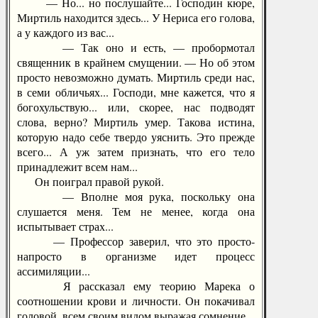
— Но... но послушайте... Господин кюре,
Миртиль находится здесь... У Нериса его голова,
а у каждого из вас...
— Так оно и есть, — пробормотал
священник в крайнем смущении. — Но об этом
просто невозможно думать. Миртиль среди нас,
в семи обличьях... Господи, мне кажется, что я
богохульствую... или, скорее, нас подводят
слова, верно? Миртиль умер. Такова истина,
которую надо себе твердо уяснить. Это прежде
всего... А уж затем признать, что его тело
принадлежит всем нам...
Он поиграл правой рукой.
— Вполне моя рука, поскольку она
слушается меня. Тем не менее, когда она
испытывает страх...
— Профессор заверил, что это просто-
напросто в организме идет процесс
ассимиляции...
Я рассказал ему теорию Марека о
соотношении крови и личности. Он покачивал
головой, всем своим видом выражая сомнение.