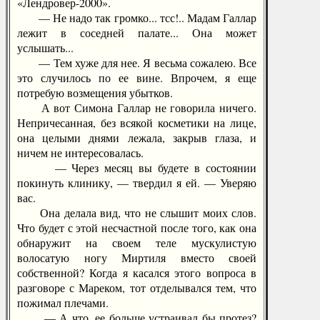
«Лендровер-2000».
— Не надо так громко... тсс!.. Мадам Галлар
лежит в соседней палате... Она может
услышать...
— Тем хуже для нее. Я весьма сожалею. Все
это случилось по ее вине. Впрочем, я еще
потребую возмещения убытков.
А вот Симона Галлар не говорила ничего.
Непричесанная, без всякой косметики на лице,
она целыми днями лежала, закрыв глаза, и
ничем не интересовалась.
— Через месяц вы будете в состоянии
покинуть клинику, — твердил я ей. — Уверяю
вас.
Она делала вид, что не слышит моих слов.
Что будет с этой несчастной после того, как она
обнаружит на своем теле мускулистую
волосатую ногу Миртиля вместо своей
собственной? Когда я касался этого вопроса в
разговоре с Мареком, тот отделывался тем, что
пожимал плечами.
— А что, ее больше устраивал бы протез?