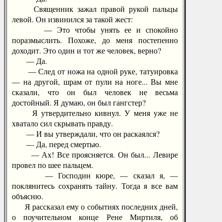
Священник зажал правой рукой пальцы
левой. Он извинился за такой жест:
— Это чтобы унять ее и спокойно
поразмыслить. Похоже, до меня постепенно
доходит. Это один и тот же человек, верно?
— Да.
— След от ножа на одной руке, татуировка
— на другой, шрам от пули на ноге... Вы мне
сказали, что он был человек не весьма
достойный. Я думаю, он был гангстер?
Я утвердительно кивнул. У меня уже не
хватало сил скрывать правду.
— И вы утверждали, что он раскаялся?
— Да, перед смертью.
— Ах! Все проясняется. Он был... Левире
провел по шее пальцем.
— Господин кюре, — сказал я, —
поклянитесь сохранять тайну. Тогда я все вам
объясню.
Я рассказал ему о событиях последних дней,
о поучительном конце Рене Миртиля, об