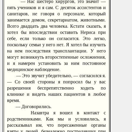
— Нас шестеро хирургов, это значит —
пять учеников и я сам. С десяток ассистентов и
санитаров, не говоря о персонале, который
занимается домом, секретариатом, животными.
Всего двадцать два человека. Кстати сказать, я
хотел бы впоследствии оставить Нериса при
себе, если только он согласится. Это легко,
поскольку семьи у него нет. Я хотел бы изучить
на нем последствия трансплантации. У него
могут возникнуть второстепенные осложнения,
и я намерен установить за ним постоянное
медицинское наблюдение.
— Это звучит убедительно, — согласился я.
— Со своей стороны я попросил бы у вас
разрешения беспрепятственно ходить по
клинике и видеть наших пациентов в любое
время.
— Договорились.
Назавтра я вошел в контакт с
родственниками. Как мы и условились, я
рассказывал им, что пересаженные органы
взяты у людей, безнадежно пострадавших при