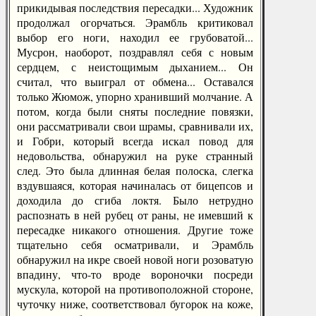
прикидывая последствия пересадки... Художник
продолжал огорчаться. Эрамбль критиковал
выбор его ноги, находил ее грубоватой...
Мусрон, наоборот, поздравлял себя с новым
сердцем, с неистощимым дыханием... Он
считал, что выиграл от обмена... Оставался
только Жюмож, упорно хранивший молчание. А
потом, когда были сняты последние повязки,
они рассматривали свои шрамы, сравнивали их,
и Гобри, который всегда искал повод для
недовольства, обнаружил на руке странный
след. Это была длинная белая полоска, слегка
вздувшаяся, которая начиналась от бицепсов и
доходила до сгиба локтя. Было нетрудно
распознать в ней рубец от раны, не имевший к
пересадке никакого отношения. Другие тоже
тщательно себя осматривали, и Эрамбль
обнаружил на икре своей новой ноги розоватую
впадину, что-то вроде вороночки посреди
мускула, которой на противоположной стороне,
чуточку ниже, соответствовал бугорок на коже,