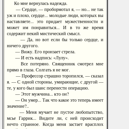
Ко мне вернулась надежда.
— Сердце, — пробормотал я, — но... не так
уж и плохо, сердце... молодые люди, которых вы
наставляете... это придает мужественности и
может им понравиться... И в то же время
содержит некий мистический смысл.
— Да, но вот если бы только сердце, и
ничего другого.
— Вижу. Его пронзает стрела.
— И есть надпись: «Лулу».
Все потеряно. Священник смотрел мне
прямо в глаза. Солгать я не мог.
— Профессор страшно торопился, — сказал
я. — С одной стороны, умирающие, с другой —
те, у кого был шанс перенести операцию.
— Этот мужчина... кто он?
— Он умер... Так что какое это теперь имеет
значение?..
— Меня мучает не пустое любопытство,
мсье Гаррик... Видите ли, с ней происходит
нечто странное. Когда меня застает врасплох