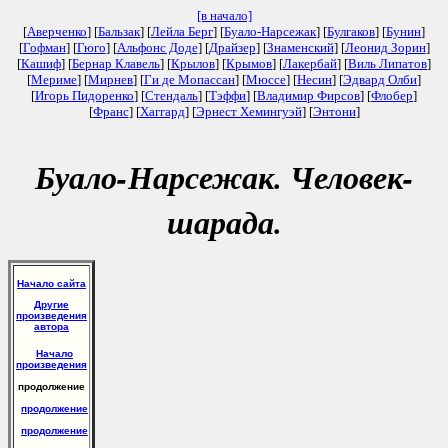
[в начало]
[
Аверченко
] [
Бальзак
] [
Лейла Берг
] [
Буало-Нарсежак
] [
Булгаков
] [
Бунин
]
[
Гофман
] [
Гюго
] [
Альфонс Доде
] [
Драйзер
] [
Знаменский
] [
Леонид Зорин
]
[
Кашиф
] [
Бернар Клавель
] [
Крылов
] [
Крымов
] [
Лакербай
] [
Виль Липатов
]
[
Мериме
] [
Мирнев
] [
Ги де Мопассан
] [
Мюссе
] [
Несин
] [
Эдвард Олби
]
[
Игорь Пидоренко
] [
Стендаль
] [
Тэффи
] [
Владимир Фирсов
] [
Флобер
]
[
Франс
] [
Хаггард
] [
Эрнест Хемингуэй
] [
Энтони
]
Буало-Нарсежак. Человек-
шарада.
Начало сайта
Другие
произведения
автора
Начало
произведения
продолжение
продолжение
продолжение