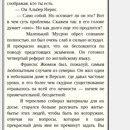
соображая, кто ты есть.
— Он Альбер Нерис.
— Само собой. Но осознает ли он это? Вот
в чем суть проблемы. Скажем так: в его голове
думает «оно». Но как долго еще это продлится?
Маленький Мусрон обрел сознание
полностью, но был очень слаб и сильно исхудал.
Я прекрасно видел, что он беспокоится по
поводу предстоящих экзаменов. Он готовил
четвертый реферат по английскому языку.
Франсис Жюмож был, пожалуй, самым
любопытным случаем из семерки. Он жил один
в небольшом доме в Версале, где давал частные
уроки, и его более чем скудное существование
отражалось на всей его личности — ничем не
примечательной, бесцветной.
Я терпеливо собирал материалы для их
досье, старался больше разузнать про житье-
бытье этих людей, чтобы быть во всеоружии,
отвечая на вопросы, которые в один
прекрасный день мне не преминут задать. Вы