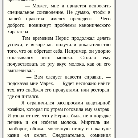
— Может, мне и придется испросить
специальное соизволение. Не думаю, чтобы в
нашей практике имелся прецедент... Чего
доброго, возникнут проблемы канонического
характера...
Тем временем Нерис продолжал делать
успехи, и вскоре мы получили доказательство
того, что он обретает себя. Например, он упорно
отказывался пить молоко. Стоило ему
почувствовать во рту вкус молока, как он его
выплевывал.
— Вам следует навести справки, —
подсказал мне Марек. — Будет несложно найти
тех, кто снабжал его продуктами, или ресторан,
где он питался.
Я ограничился расспросами квартирной
хозяйки, которая по утрам готовила ему завтрак.
И узнал от нее, что у Нериса была не в порядке
печень и он избегал молока. Миртиль же,
наоборот, обожал молочную пищу и накануне
казни ел омлет. Следовательно, сомнения