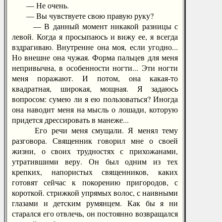
— Не очень.
— Вы чувствуете свою правую руку?
— В данный момент никакой разницы с
левой. Когда я просыпаюсь и вижу ее, я всегда
вздрагиваю. Внутренне она моя, если угодно...
Но внешне она чужая. Форма пальцев для меня
непривычна, в особенности ногти... Эти ногти
меня поражают. И потом, она какая-то
квадратная, широкая, мощная. Я задаюсь
вопросом: сумею ли я ею пользоваться? Иногда
она наводит меня на мысль о лошади, которую
придется дрессировать в манеже...
Его речи меня смущали. Я менял тему
разговора. Священник говорил мне о своей
жизни, о своих трудностях с прихожанами,
утратившими веру. Он был одним из тех
крепких, напористых священников, каких
готовят сейчас к покорению пригородов, с
короткой. стрижкой упрямых волос, с наивными
глазами и детским румянцем. Как бы я ни
старался его отвлечь, он постоянно возвращался