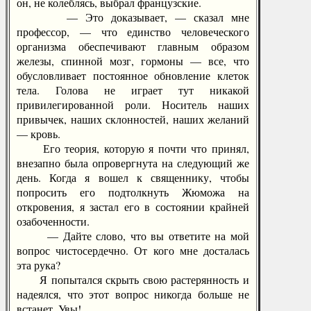
он, не колеблясь, выбрал французские.
— Это доказывает, — сказал мне
профессор, — что единство человеческого
организма обеспечивают главным образом
железы, спинной мозг, гормоны — все, что
обусловливает постоянное обновление клеток
тела. Голова не играет тут никакой
привилегированной роли. Носитель наших
привычек, наших склонностей, наших желаний
— кровь.
Его теория, которую я почти что принял,
внезапно была опровергнута на следующий же
день. Когда я вошел к священнику, чтобы
попросить его подтолкнуть Жюможа на
откровения, я застал его в состоянии крайней
озабоченности.
— Дайте слово, что вы ответите на мой
вопрос чистосердечно. От кого мне досталась
эта рука?
Я попытался скрыть свою растерянность и
надеялся, что этот вопрос никогда больше не
встанет. Увы!..