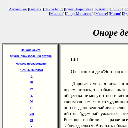
[
Аверченко
] [
Бальзак
] [
Лейла Берг
] [
Буало-Нарсежак
] [
Булгаков
] [
Бунин
] [
Г
[
Мирнев
] [
Ги де Мопассан
] [
Мюссе
] [
Несин
] [
Эд
Оноре д
Начало сайта
Другие произведения автора
LIII
Начало произведения
ЧАСТЬ ПЕРВАЯ
От госпожи де л'Эсторад к го
II
Дорогая Луиза, я читала и пер
III
переменилась, ты забываешь то,
IV
общества не могут этого измени
V
твоим словам, чем-то чудовищн
VI
оно создало величайшую челов
VII
ибо не будем заблуждаться, от
VIII
Роскошь, изобилие — разве все
IX
заблуждаешься. Внушать обожан
X