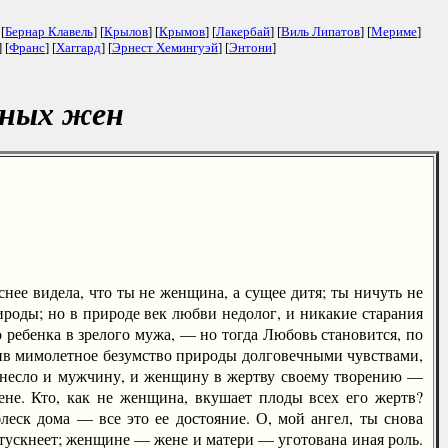
 [
Бернар Клавель
] [
Крылов
] [
Крымов
] [
Лакербай
] [
Виль Липатов
] [
Мериме
]
] [
Франс
] [
Хаггард
] [
Эрнест Хемингуэй
] [
Энтони
]
юных жен
нее видела, что ты не женщина, а сущее дитя; ты ничуть не
ироды; но в природе век любви недолог, и никакие старания
 ребенка в зрелого мужа, — но тогда Любовь становится, по
нив мимолетное безумство природы долговечными чувствами,
инесло и мужчину, и женщину в жертву своему творению —
жене. Кто, как не женщина, вкушает плоды всех его жертв?
леск дома — все это ее достояние. О, мой ангел, ты снова
 тускнеет; женщине — жене и матери — уготована иная роль.