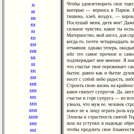
Чтобы удовлетворить свое тщес
XI
матерью — вернись в Париж. По
XII
тишина, хлеб, воздух, — хоро
XIII
Послушай меня, дитя мое! Даже
XIV
сильное чувство, какое ты исп
XV
Материнство, мой ангел, для се
XVI
когда-то, почти четырнадцать л
XVII
отчаяния; однако теперь, окид
XVIII
ибо это самое прочное и само
XIX
подтверждает мое мнение. Я ник
XX
что счастье твое переживает с
XXI
бытие, равно как и бытие дух
XXII
несет с собой либо радость, ли
Строить свою жизнь на крайност
XXIII
какое связует супругов. Да, ан
XXIV
счастье и горе супруга — во вс
XXV
узнала, что муж ее, человек ст
XXVI
вовсе не к лицу играть роль к
XXVII
Элоизы и страстность святой Те
XXVIII
шла на уступки в надежде обре
XXIX
чтобы продлить свое блаженств
XXX