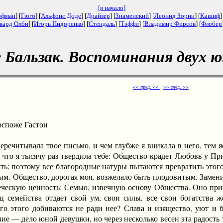
[в начало]
офман
] [
Гюго
] [
Альфонс Доде
] [
Драйзер
] [
Знаменский
] [
Леонид Зорин
] [
Кашиф
]
вард Олби
] [
Игорь Пидоренко
] [
Стендаль
] [
Тэффи
] [
Владимир Фирсов
] [
Флобер
е Бальзак. Воспоминания двух 
<< пред. <<
>> след. >>
споже Гастон
ечитывала твое письмо, и чем глубже я вникала в него, тем яс
 что я тысячу раз твердила тебе: Общество крадет Любовь у Пр
ть; поэтому все благородные натуры пытаются превратить этого
ым. Общество, дорогая моя, возжелало быть плодовитым. Заме
еческую ценность: Семью, извечную основу Общества. Оно пр
ец семейства отдает свой ум, свои силы, все свои богатства 
го этого добиваются не ради нее? Слава и изящество, уют и б
ие — дело юной девушки, но через несколько весен эта радость