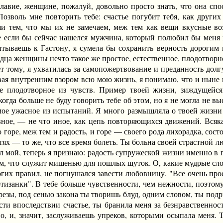
лавие, женщине, пожалуй, довольно просто знать, что она сп
зволь мне повторить тебе: счастье погубит тебя, как других
ши тем, что мы их не замечаем, меж тем как вещи вкусные в
 если бы сейчас нашелся мужчина, который полюбил бы меня и
ытываешь к Гастону, я сумела бы сохранить верность дорогим
рдца женщины нечто такое же простое, естественное, плодотвор
ет тому, я ухватилась за самопожертвование и преданность долг
ывая внутренним взором всю мою жизнь, я понимаю, что и ныне 
е плодотворное из чувств. Пример твоей жизни, зиждущейся
огда больше не буду говорить тебе об этом, но я не могла не вы
амое ужасное из испытаний. Я много размышляла о твоей жизни 
овное, — не что иное, как цепь повторяющихся движений. Вся
бо горе, меж тем и радость, и горе — своего рода лихорадка, со
ях — то же, что все время болеть. Ты больна своей страстной лю
гел мой, теперь я признаю: радость супружеской жизни именно в 
ем, что служит мишенью для пошлых шуток. О, какие мудрые сло
рогих правил, не погнушался завести любовницу. "Все очень про
уртизанки". В тебе больше чувственности, чем нежности, поэто
резы, под сенью закона ты творишь блуд, одним словом, ты подры
сти впоследствии счастье, ты бранила меня за безнравственнос
о, и, значит, заслуживаешь упреков, которыми осыпала меня.