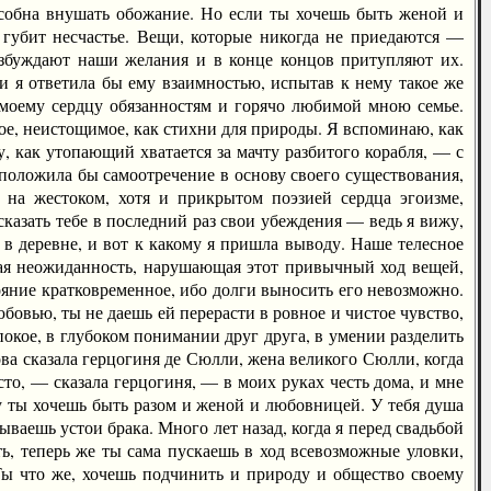
особна внушать обожание. Но если ты хочешь быть женой и
 губит несчастье. Вещи, которые никогда не приедаются —
озбуждают наши желания и в конце концов притупляют их.
 я ответила бы ему взаимностью, испытав к нему такое же
 моему сердцу обязанностям и горячо любимой мною семье.
ное, неистощимое, как стихни для природы. Я вспоминаю, как
у, как утопающий хватается за мачту разбитого корабля, — с
положила бы самоотречение в основу своего существования,
 на жестоком, хотя и прикрытом поэзией сердца эгоизме,
сказать тебе в последний раз свои убеждения — ведь я вижу,
в деревне, и вот к какому я пришла выводу. Наше телесное
кая неожиданность, нарушающая этот привычный ход вещей,
стояние кратковременное, ибо долги выносить его невозможно.
бовью, ты не даешь ей перерасти в ровное и чистое чувство,
покое, в глубоком понимании друг друга, в умении разделить
ва сказала герцогиня де Сюлли, жена великого Сюлли, когда
сто, — сказала герцогиня, — в моих руках честь дома, и мне
му ты хочешь быть разом и женой и любовницей. У тебя душа
ваешь устои брака. Много лет назад, когда я перед свадьбой
ть, теперь же ты сама пускаешь в ход всевозможные уловки,
 Ты что же, хочешь подчинить и природу и общество своему