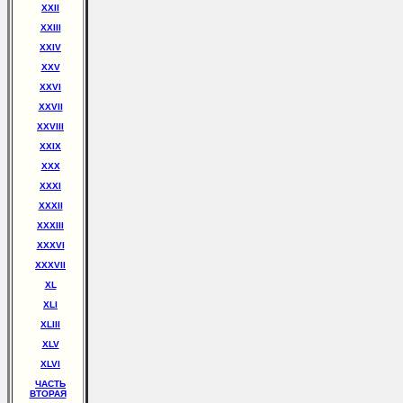
XXII
XXIII
XXIV
XXV
XXVI
XXVII
XXVIII
XXIX
XXX
XXXI
XXXII
XXXIII
XXXVI
XXXVII
XL
XLI
XLIII
XLV
XLVI
ЧАСТЬ
ВТОРАЯ