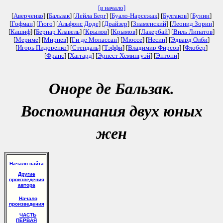
[в начало]
[
Аверченко
] [
Бальзак
] [
Лейла Берг
] [
Буало-Нарсежак
] [
Булгаков
] [
Бунин
]
[
Гофман
] [
Гюго
] [
Альфонс Доде
] [
Драйзер
] [
Знаменский
] [
Леонид Зорин
]
[
Кашиф
] [
Бернар Клавель
] [
Крылов
] [
Крымов
] [
Лакербай
] [
Виль Липатов
]
[
Мериме
] [
Мирнев
] [
Ги де Мопассан
] [
Мюссе
] [
Несин
] [
Эдвард Олби
]
[
Игорь Пидоренко
] [
Стендаль
] [
Тэффи
] [
Владимир Фирсов
] [
Флобер
]
[
Франс
] [
Хаггард
] [
Эрнест Хемингуэй
] [
Энтони
]
Оноре де Бальзак.
Воспоминания двух юных
жен
Начало сайта
Другие
произведения
автора
Начало
произведения
ЧАСТЬ
ПЕРВАЯ