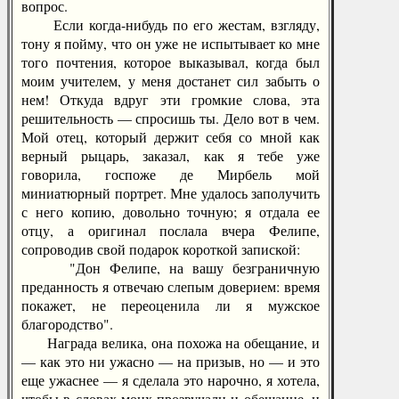
вопрос.
Если когда-нибудь по его жестам, взгляду,
тону я пойму, что он уже не испытывает ко мне
того почтения, которое выказывал, когда был
моим учителем, у меня достанет сил забыть о
нем! Откуда вдруг эти громкие слова, эта
решительность — спросишь ты. Дело вот в чем.
Мой отец, который держит себя со мной как
верный рыцарь, заказал, как я тебе уже
говорила, госпоже де Мирбель мой
миниатюрный портрет. Мне удалось заполучить
с него копию, довольно точную; я отдала ее
отцу, а оригинал послала вчера Фелипе,
сопроводив свой подарок короткой запиской:
"Дон Фелипе, на вашу безграничную
преданность я отвечаю слепым доверием: время
покажет, не переоценила ли я мужское
благородство".
Награда велика, она похожа на обещание, и
— как это ни ужасно — на призыв, но — и это
еще ужаснее — я сделала это нарочно, я хотела,
чтобы в словах моих прозвучали и обещание, и