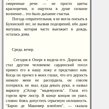
смиренные речи — не просто цветы
красноречия, и ощутила в душе сильное
волнение... это было дыхание счастья.
Погода отвратительная, я не могла поехать в
Булонский лес, не вызвав подозрений, ибо даже
матушка, которая часто выезжает в дождь,
осталась дома.
Среда, вечер.
Сегодня в Опере я видела его. Дорогая, он
стал другим человеком: сардинский посол
привел его в нашу ложу и представил нам.
Когда он прочел в моих глазах, что его дерзость
нимало меня не рассердила, он совсем
потерялся, не знал, куда девать руки, и назвал
маркизу д'Эспар "мадемуазель". Глаза его
горели ярче люстр. В конце концов он ушел,
словно боясь допустить серьезную оплошность.
"Барон де Макюмер влюблен", — сказала