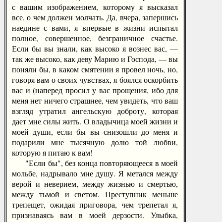
с вашим изображением, которому я высказал
все, о чем должен молчать. Да, вчера, запершись
наедине с вами, я впервые в жизни испытал
полное, совершенное, безграничное счастье.
Если бы вы знали, как высоко я вознес вас, —
так же высоко, как деву Марию и Господа, — вы
поняли бы, в каком смятении я провел ночь, но,
говоря вам о своих чувствах, я боялся оскорбить
вас и (наперед просил у вас прощения, ибо для
меня нет ничего страшнее, чем увидеть, что ваш
взгляд утратил ангельскую доброту, которая
дает мне силы жить. О владычица моей жизни и
моей души, если бы вы снизошли до меня и
подарили мне тысячную долю той любви,
которую я питаю к вам!
"Если бы", без конца повторяющееся в моей
мольбе, надрывало мне душу. Я метался между
верой и неверием, между жизнью и смертью,
между тьмой и светом. Преступник меньше
трепещет, ожидая приговора, чем трепетал я,
признаваясь вам в моей дерзости. Улыбка,