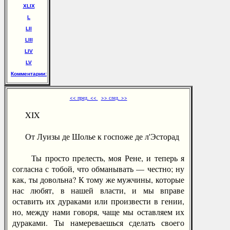
ХLIХ
L
LII
LIII
LIV
LV
Комментарии:
<< пред. <<
>> след. >>
XIX
От Луизы де Шолье к госпоже де л'Эсторад
Ты просто прелесть, моя Рене, и теперь я
согласна с тобой, что обманывать — честно; ну
как, ты довольна? К тому же мужчины, которые
нас любят, в нашей власти, и мы вправе
оставить их дураками или произвести в гении,
но, между нами говоря, чаще мы оставляем их
дураками. Ты намереваешься сделать своего