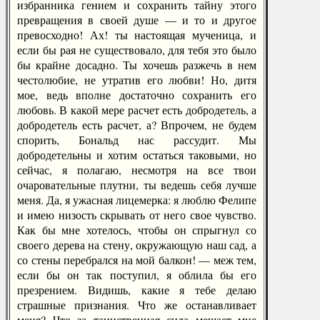
избранника гением и сохранить тайну этого
превращения в своей душе — и то и другое
превосходно! Ах! ты настоящая мученица, и
если бы рая не существовало, для тебя это было
бы крайне досадно. Ты хочешь разжечь в нем
честолюбие, не утратив его любви! Но, дитя
мое, ведь вполне достаточно сохранить его
любовь. В какой мере расчет есть добродетель, а
добродетель есть расчет, а? Впрочем, не будем
спорить, Бональд нас рассудит. Мы
добродетельны и хотим остаться таковыми, но
сейчас, я полагаю, несмотря на все твои
очаровательные плутни, ты ведешь себя лучше
меня. Да, я ужасная лицемерка: я люблю Фелипе
и имею низость скрывать от него свое чувство.
Как бы мне хотелось, чтобы он спрыгнул со
своего дерева на стену, окружающую наш сад, а
со стены перебрался на мой балкон! — меж тем,
если бы он так поступил, я облила бы его
презрением. Видишь, какие я тебе делаю
страшные признания. Что же останавливает
меня? Что за таинственная сила мешает мне