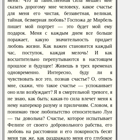
сказать дорогому мне человеку, какое счастье
для меня его чистая, беззаветная, великая,
тайная, безмерная любовь? Госпожа де Мирбель
пишет мой портрет — это будет мой ему
подарок. Меня с каждым днем все больше
поражает, какую значительность придает
любовь жизни. Как важен становится каждый
час, поступок, каждая мелочь! И как
восхитительно перепутываются в настоящем
прошлое и будущее! Живешь в трех временах
одновременно. Интересно, буду ли я
чувствовать все это, познав счастье? О, ответь
мне, скажи, что такое счастье — успокаивает
оно или возбуждает? Я в смертельной тревоге, я
не знаю, как быть; какая-то сила влечет меня к
нему наперекор разуму и приличиям. Словом, я
понимаю твое любопытство относительно Луи
— ты довольна? Счастье, которое испытывает
Фелипе от своего добровольного рабства, его
любовь на расстоянии и его покорность бесят
меня так же, как раздражало меня его глубокое