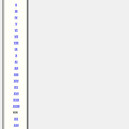
II
III
IV
V
VI
VII
VIII
IX
X
XI
XII
XIII
XIV
XV
XVI
XVII
XVIII
XIX
XX
XXI