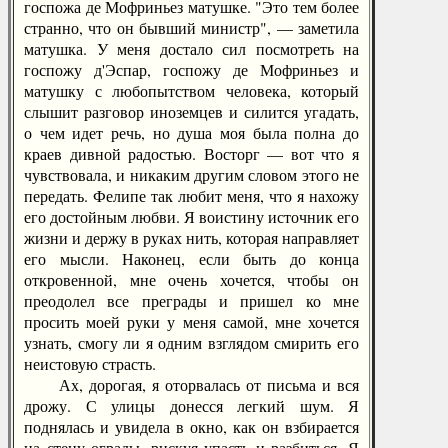
госпожа де Мофриньез матушке. "Это тем более
странно, что он бывший министр", — заметила
матушка. У меня достало сил посмотреть на
госпожу д'Эспар, госпожу де Мофриньез и
матушку с любопытством человека, который
слышит разговор иноземцев и силится угадать,
о чем идет речь, но душа моя была полна до
краев дивной радостью. Восторг — вот что я
чувствовала, и никаким другим словом этого не
передать. Фелипе так любит меня, что я нахожу
его достойным любви. Я воистину источник его
жизни и держу в руках нить, которая направляет
его мысли. Наконец, если быть до конца
откровенной, мне очень хочется, чтобы он
преодолел все преграды и пришел ко мне
просить моей руки у меня самой, мне хочется
узнать, смогу ли я одним взглядом смирить его
неистовую страсть.
Ах, дорогая, я оторвалась от письма и вся
дрожу. С улицы донесся легкий шум. Я
поднялась и увидела в окно, как он взбирается
на стену ограды, рискуя упасть и разбиться. Я