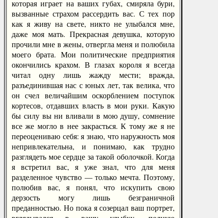
которая играет на ваших губах, смиряла бури,
вызванные страхом рассердить вас. С тех пор
как я живу на свете, никто не улыбался мне,
даже моя мать. Прекрасная девушка, которую
прочили мне в жены, отвергла меня и полюбила
моего брата. Мои политические предприятия
окончились крахом. В глазах короля я всегда
читал одну лишь жажду мести; вражда,
разъединившая нас с юных лет, так велика, что
он счел величайшим оскорблением поступок
кортесов, отдавших власть в мои руки. Какую
бы силу вы ни вливали в мою душу, сомнение
все же могло в нее закрасться. К тому же я не
переоцениваю себя: я знаю, что наружность моя
непривлекательна, и понимаю, как трудно
разглядеть мое сердце за такой оболочкой. Когда
я встретил вас, я уже знал, что для меня
разделенное чувство — только мечта. Поэтому,
полюбив вас, я понял, что искупить свою
дерзость могу лишь безграничной
преданностью. Но пока я созерцал ваш портрет,
вглядывался в вашу улыбку, полную