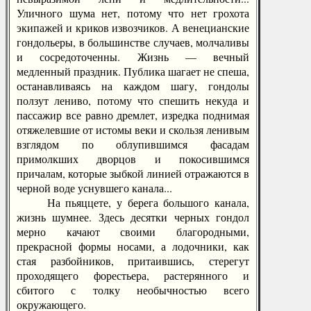
Уличного шума нет, потому что нет грохота
экипажей и криков извозчиков. А венецианские
гондольеры, в большинстве случаев, молчаливы
и сосредоточенны. Жизнь — вечный
медленный праздник. Публика шагает не спеша,
останавливаясь на каждом шагу, гондолы
ползут лениво, потому что спешить некуда и
пассажир все равно дремлет, изредка поднимая
отяжелевшие от истомы веки и скользя ленивым
взглядом по облупившимся фасадам
примолкших дворцов и покосившимся
причалам, которые зыбкой линией отражаются в
черной воде уснувшего канала...
На пьяццете, у берега большого канала,
жизнь шумнее. Здесь десятки черных гондол
мерно качают своими благородными,
прекрасной формы носами, а лодочники, как
стая разбойников, притаившись, стерегут
проходящего форестьера, растерянного и
сбитого с толку необычностью всего
окружающего.