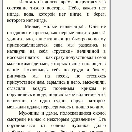
И опять на долгое время погрузился я в
состояние тихого восторга. Небо, какого нет
нигде, вода, которой нет нигде, и берег,
которого нет нигде.
Милые, милые итальянцы!.. Они не
стыдливы и просты, как первые люди в раю. И
удивительно, как сатириконцы быстро ко всему
приспосабливаются: едва мы разделись и
натянули на себя «трусики» величиной в
носовой платок — как сразу почувствовали себя
маленькими детьми, которых нянька полощет в
ванне. Похлопывая себя по груди и бокам,
ринулись мы на песок, не стесняясь
присутствием дам, зарылись в него, выскочили,
огласили воздух победным криком и
обрушились в воду, подняв такое волнение, что,
вероятно, не одно судно, паруса которых
мелькали вдали, перевернулось и пошло ко дну.
Мужчины и дамы, полоскавшиеся около,
смотрели на нас с некоторым удивлением. Эта
обуглившаяся от солнца публика долго
любовалась на наши белые, как молоко,