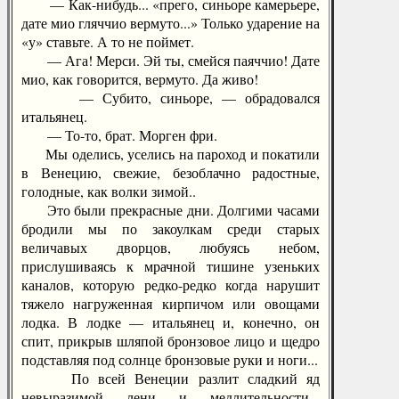
— Как-нибудь... «прего, синьоре камерьере,
дате мио гляччио вермуто...» Только ударение на
«у» ставьте. А то не поймет.
— Ага! Мерси. Эй ты, смейся паяччио! Дате
мио, как говорится, вермуто. Да живо!
— Субито, синьоре, — обрадовался
итальянец.
— То-то, брат. Морген фри.
Мы оделись, уселись на пароход и покатили
в Венецию, свежие, безоблачно радостные,
голодные, как волки зимой..
Это были прекрасные дни. Долгими часами
бродили мы по закоулкам среди старых
величавых дворцов, любуясь небом,
прислушиваясь к мрачной тишине узеньких
каналов, которую редко-редко когда нарушит
тяжело нагруженная кирпичом или овощами
лодка. В лодке — итальянец и, конечно, он
спит, прикрыв шляпой бронзовое лицо и щедро
подставляя под солнце бронзовые руки и ноги...
По всей Венеции разлит сладкий яд
невыразимой лени и медлительности...