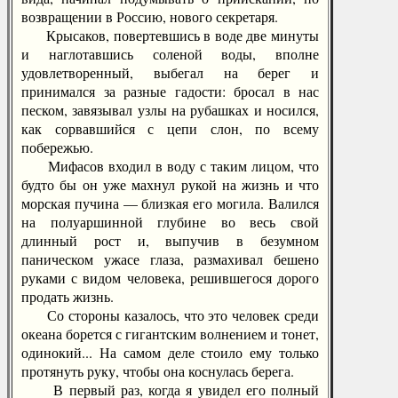
возвращении в Россию, нового секретаря.
Крысаков, повертевшись в воде две минуты
и наглотавшись соленой воды, вполне
удовлетворенный, выбегал на берег и
принимался за разные гадости: бросал в нас
песком, завязывал узлы на рубашках и носился,
как сорвавшийся с цепи слон, по всему
побережью.
Мифасов входил в воду с таким лицом, что
будто бы он уже махнул рукой на жизнь и что
морская пучина — близкая его могила. Валился
на полуаршинной глубине во весь свой
длинный рост и, выпучив в безумном
паническом ужасе глаза, размахивал бешено
руками с видом человека, решившегося дорого
продать жизнь.
Со стороны казалось, что это человек среди
океана борется с гигантским волнением и тонет,
одинокий... На самом деле стоило ему только
протянуть руку, чтобы она коснулась берега.
В первый раз, когда я увидел его полный