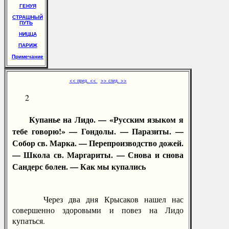
ГЕНУЯ
СТРАШНЫЙ
ПУТЬ
НИЦЦА
ПАРИЖ
Примечание
<< пред. <<
>> след. >>
2
Купанье на Лидо. — «Русским языком я
тебе говорю!» — Гондолы. — Паразиты. —
Собор св. Марка. — Перепроизводство дожей.
— Школа св. Маргариты. — Снова и снова
Сандерс болен. — Как мы купались
Через два дня Крысаков нашел нас
совершенно здоровыми и повез на Лидо
купаться.