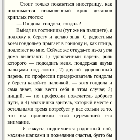
Стоит только показаться иностранцу, как
поднимается неимоверный крик десятков
хриплых глоток:
— Гондола, гондола, гондола!
Выйдя из гостиницы (тут же на пьяццете), я
подхожу к берегу и делаю знак. С радостным
воем гондольер прыгает в гондолу и, как птица,
подлетает ко мне. Сейчас же откуда-то из-за угла
дома вылетают: 1) здоровенный парень, роль
которого — подсадить меня, поддержав двумя
пальцами под локоть; 2) другой здоровенный
парень, по профессии придерживатель гондолы
у берега какой-то палочкой, — хотя гондола и
сама знает, как вести себя в этом случае; 3)
нищий, — по профессии пожелатель доброго
пути, и 4) мальчишка-зритель, который вместе с
остальными тремя потребует у вас сольди за то,
что вы привлекли этой церемонией его
внимание.
Я сажусь; поднимается радостный вой,
маханье шапками и пожелания счастья, будто бы