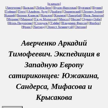
[в начало]
[
Аверченко
] [
Бальзак
] [
Лейла Берг
] [
Буало-Нарсежак
] [
Булгаков
] [
Бунин
]
[
Гофман
] [
Гюго
] [
Альфонс Доде
] [
Драйзер
] [
Знаменский
] [
Леонид Зорин
]
[
Кашиф
] [
Бернар Клавель
] [
Крылов
] [
Крымов
] [
Лакербай
] [
Виль Липатов
]
[
Мериме
] [
Мирнев
] [
Ги де Мопассан
] [
Мюссе
] [
Несин
] [
Эдвард Олби
]
[
Игорь Пидоренко
] [
Стендаль
] [
Тэффи
] [
Владимир Фирсов
] [
Флобер
]
[
Франс
] [
Хаггард
] [
Эрнест Хемингуэй
] [
Энтони
]
Аверченко Аркадий
Тимофеевич. Экспедиция в
Западную Европу
сатириконцев: Южакина,
Сандерса, Мифасова и
Крысакова