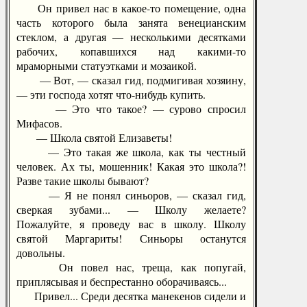
Он привел нас в какое-то помещение, одна
часть которого была занята венецианским
стеклом, а другая — несколькими десятками
рабочих, копавшихся над какими-то
мраморными статуэтками и мозаикой.
— Вот, — сказал гид, подмигивая хозяину,
— эти господа хотят что-нибудь купить.
— Это что такое? — сурово спросил
Мифасов.
— Школа святой Елизаветы!
— Это такая же школа, как ты честный
человек. Ах ты, мошенник! Какая это школа?!
Разве такие школы бывают?
— Я не понял синьоров, — сказал гид,
сверкая зубами... — Школу желаете?
Пожалуйте, я проведу вас в школу. Школу
святой Маргариты! Синьоры останутся
довольны.
Он повел нас, треща, как попугай,
приплясывая и беспрестанно оборачиваясь...
Привел... Среди десятка манекенов сидели и