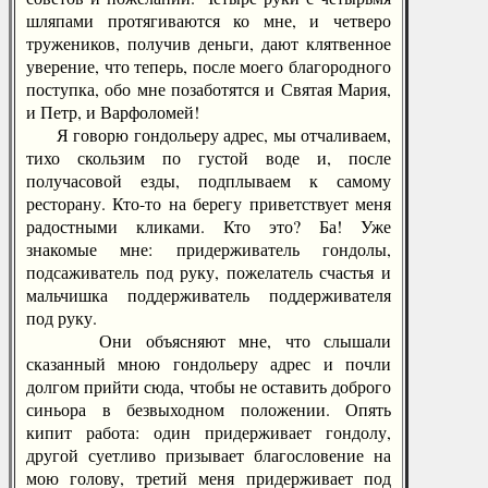
шляпами протягиваются ко мне, и четверо
тружеников, получив деньги, дают клятвенное
уверение, что теперь, после моего благородного
поступка, обо мне позаботятся и Святая Мария,
и Петр, и Варфоломей!
Я говорю гондольеру адрес, мы отчаливаем,
тихо скользим по густой воде и, после
получасовой езды, подплываем к самому
ресторану. Кто-то на берегу приветствует меня
радостными кликами. Кто это? Ба! Уже
знакомые мне: придерживатель гондолы,
подсаживатель под руку, пожелатель счастья и
мальчишка поддерживатель поддерживателя
под руку.
Они объясняют мне, что слышали
сказанный мною гондольеру адрес и почли
долгом прийти сюда, чтобы не оставить доброго
синьора в безвыходном положении. Опять
кипит работа: один придерживает гондолу,
другой суетливо призывает благословение на
мою голову, третий меня придерживает под