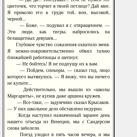
цветочек, что торчит в твоей петлице? Дай мне.
Я приколю его к груди той, вон, высокой,
черной...
— Боже, — подумал я с отвращением. —
Эти люди, как тигры, набросились на
беззащитных девушек...
Глубокое чувство сожаления охватило меня.
Я нежно-покровительственно обвил талию
ближайшей работницы и шепнул:
— Не бойтесь! Я не подпущу их к вам.
— Пойдем, синьоры, — сказал гид, лицо
которого вытянулось. — Я вижу, что вы ничего
не купите...
Действительно, мы вышли из «школы
Маргариты», не купив даже аршина кружев.
— Все-таки, — задумчиво сказал Крысаков.
— У них школьное дело обставлено недурно.
Когда наступил назначенный заранее день
нашего отъезда из Венеции, мы с Сандерсом
снова заболели.
Поезд уходил в пять часов вечера, и мы