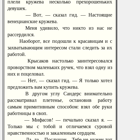
плели кружева несколько прехорошеньких
девушек.
— Вот, — сказал гид. — Настоящие
венецианские кружева.
Меня удивило, что никто из нас не
рассердился.
Наоборот, все подошли к красавицам и с
захватывающим интересом стали следить за их
работой.
Крысаков настолько заинтересовался
проворством маленьких ручек, что взял одну из
них и поцеловал.
— Нет, — сказал гид. — Я только хотел
предложить вам купить кружева.
В другом углу Сандерс внимательно
рассматривал плетенье, остановив работу
самым примитивным способом: взял обе руки
работницы в своп.
— Мифасов! — печально сказал я. —
Только мы с тобой и отличаемся суровой
нравственностью и закаленным сердцем.
— Да, да... Послушан... Тебе не нужен тот