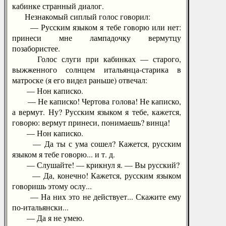
кабинке странный диалог.
Незнакомый сиплый голос говорил:
— Русским языком я тебе говорю или нет:
принеси мне лампадочку вермутцу
позабористее.
Голос слуги при кабинках — старого,
выжженного солнцем итальянца-старика в
матроске (я его видел раньше) отвечал:
— Нон каписко.
— Не каписко! Чертова голова! Не каписко,
а вермут. Ну? Русским языком я тебе, кажется,
говорю: вермут принеси, понимаешь? винца!
— Нон каписко.
— Да ты с ума сошел? Кажется, русским
языком я тебе говорю... и т. д.
— Слушайте! — крикнул я. — Вы русский?
— Да, конечно! Кажется, русским языком
говоришь этому ослу...
— На них это не действует... Скажите ему
по-итальянски...
— Да я не умею.