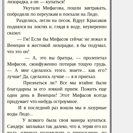
лихорадка, а он — купаться!
Укутали Мифасова, пошли завтракать,
побродили по переулкам и поехали на Лидо.
Разделись, легли на песок. Вдруг Крысаков
поднялся на локтях и, глядя в воду, неуверенно
сказал:
— Гм! Если бы Мифасов сейчас не лежал в
Венеции в жестокой лихорадке, я бы подумал,
что это он!
— А, это вы братцы, — пролепетал
Мифасов, сконфуженно потирая тощую грудь.
— А мне сделалось этого, знаете... как его?
лучше! Да, сделалось лучше — я и приехал.
Признаться ли? Все мы втайне были
благодарны за его ловкий прием. Пожить еще
один день в Венеции! Этот Мифасов всегда
придумает что-нибудь остроумное.
И в последний раз вошли мы в лазурные
воды Лидо...
У всякого была своя манера купаться.
Сандерс заплывал так далеко, что я, теряя его из
вида, начинал подумывать о приискании, по