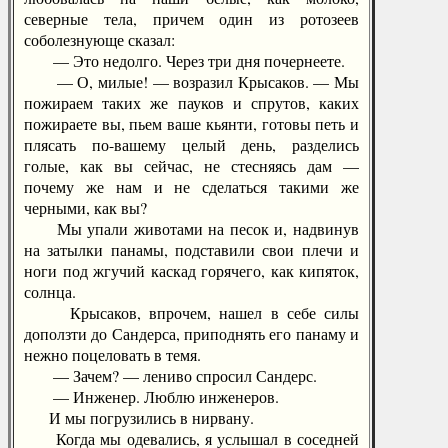
северные тела, причем один из ротозеев
соболезнующе сказал:
— Это недолго. Через три дня почернеете.
— О, милые! — возразил Крысаков. — Мы
пожираем таких же пауков и спрутов, каких
пожираете вы, пьем ваше кьянти, готовы петь и
плясать по-вашему целый день, разделись
голые, как вы сейчас, не стесняясь дам —
почему же нам и не сделаться такими же
черными, как вы?
Мы упали животами на песок и, надвинув
на затылки панамы, подставили свои плечи и
ноги под жгучий каскад горячего, как кипяток,
солнца.
Крысаков, впрочем, нашел в себе силы
доползти до Сандерса, приподнять его панаму и
нежно поцеловать в темя.
— Зачем? — лениво спросил Сандерс.
— Инженер. Люблю инженеров.
И мы погрузились в нирвану.
Когда мы одевались, я услышал в соседней