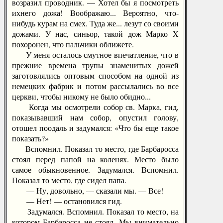
возразил проводник. — Хотел бы я посмотреть
ихнего дожа! Воображаю... Вероятно, что-
нибудь курам на смех. Туда же... лезут со своими
дожами. У нас, синьор, такой дож Марко X
похоронен, что пальчики оближете.
У меня осталось смутное впечатление, что в
прежние времена трупы знаменитых дожей
заготовлялись оптовым способом на одной из
немецких фабрик и потом рассылались во все
церкви, чтобы никому не было обидно...
Когда мы осмотрели собор св. Марка, гид,
показывавший нам собор, опустил голову,
отошел поодаль и задумался: «Что бы еще такое
показать?»
Вспомнил. Показал то место, где Барбаросса
стоял перед папой на коленях. Место было
самое обыкновенное. Задумался. Вспомнил.
Показал то место, где сидел папа.
— Ну, довольно, — сказали мы. — Все!
— Нет! — остановился гид.
Задумался. Вспомнил. Показал то место, на
котором Барбаросса не стоял. Мы внимательно