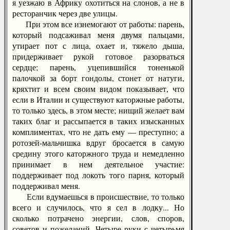
я уезжаю в Африку охотиться на слонов, а не в
ресторанчик через две улицы.
При этом все изнемогают от работы: парень,
который подсаживал меня двумя пальцами,
утирает пот с лица, охает и, тяжело дыша,
придерживает рукой готовое разорваться
сердце; парень, уцепившийся тоненькой
палочкой за борт гондолы, стонет от натуги,
кряхтит и всем своим видом показывает, что
если в Италии и существуют каторжные работы,
то только здесь, в этом месте; нищий желает вам
таких благ и рассыпается в таких изысканных
комплиментах, что не дать ему — преступно; а
ротозей-мальчишка вдруг бросается в самую
средину этого каторжного труда и немедленно
принимает в нем деятельное участие:
поддерживает под локоть того парня, который
поддерживал меня.
Если вдумаешься в происшествие, то только
всего и случилось, что я сел в лодку... Но
сколько потрачено энергии, слов, споров,
советов и пожеланий. Четыре руки с четырьмя