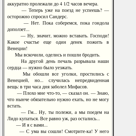
аккуратно пролежали до 4 1/2 часов вечера.
— Теперь уже на поезд не успеешь? —
осторожно спросил Сандерс.
— Нет. Пока соберемся, пока гондола
доползет...
— Ну, значит, можно вставать. Господи!
Какое счастье еще один денек пожить в
Венеции!
Мы вскочили, оделись и пошли бродить.
На другой день печаль разрывала наши
сердца — нужно было уезжать.
Мы обошли все уголки, простились с
Венецией, но... случилась непредвиденная
вещь: в три часа дня заболел Мифасов.
— Плохо мне что-то, — сказал он. — Знаю,
что нынче обязательно нужно ехать, но не могу
встать.
— Гм... Ну, ты полежи, а мы поедем на
Лидо купаться. Все равно уж, раз остались...
— И я с вами...
— С ума вы сошли! Смотрите-ка! У него