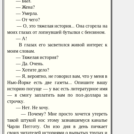
— Был.
— Жена?
— Умерла.
— От чего?
— О, это тяжелая история... Она сгорела на
моих глазах от лопнувшей бутылки с бензином.
— А!
В глазах его засветился живой интерес к
моим словам.
— Тяжелая история?
— Да. Очень.
— Хотите дело?
— Я, вероятно, не говорил вам, что у меня в
Нью-Йорке есть две газеты... Опишите вашу
историю погуще — у вас есть литературное имя
— я смогу заплатить вам по пол-доллара за
строчку.
— Нет. Не хочу.
— Почему? Мне просто хочется утереть
такой штукой нос этому зазнавшемуся каналье
Чарли Пегготу. Он изо дня в день пичкает
своих читателей историями о вырытых трупах и