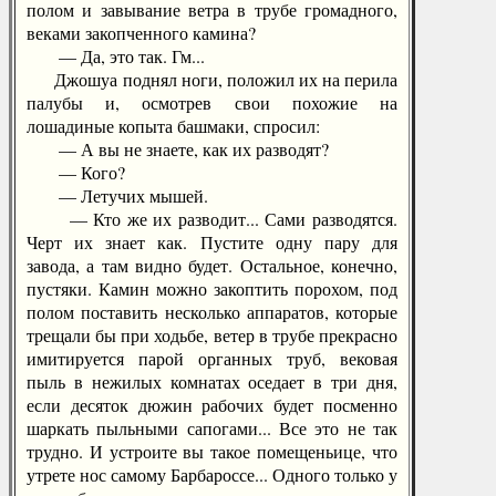
полом и завывание ветра в трубе громадного,
веками закопченного камина?
— Да, это так. Гм...
Джошуа поднял ноги, положил их на перила
палубы и, осмотрев свои похожие на
лошадиные копыта башмаки, спросил:
— А вы не знаете, как их разводят?
— Кого?
— Летучих мышей.
— Кто же их разводит... Сами разводятся.
Черт их знает как. Пустите одну пару для
завода, а там видно будет. Остальное, конечно,
пустяки. Камин можно закоптить порохом, под
полом поставить несколько аппаратов, которые
трещали бы при ходьбе, ветер в трубе прекрасно
имитируется парой органных труб, вековая
пыль в нежилых комнатах оседает в три дня,
если десяток дюжин рабочих будет посменно
шаркать пыльными сапогами... Все это не так
трудно. И устроите вы такое помещеньице, что
утрете нос самому Барбароссе... Одного только у