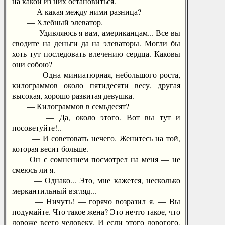
на какой из них остановиться.
— А какая между ними разница?
— Хлебный элеватор.
— Удивляюсь я вам, американцам... Все вы
сводите на деньги да на элеваторы. Могли бы
хоть тут последовать влечению сердца. Каковы
они собою?
— Одна миниатюрная, небольшого роста,
килограммов около пятидесяти весу, другая
высокая, хорошо развитая девушка.
— Килограммов в семьдесят?
— Да, около этого. Вот вы тут и
посоветуйте!..
— И советовать нечего. Женитесь на той,
которая весит больше.
Он с сомнением посмотрел на меня — не
смеюсь ли я.
— Однако... Это, мне кажется, несколько
меркантильный взгляд...
— Ничуть! — горячо возразил я. — Вы
подумайте. Что такое жена? Это нечто такое, что
дороже всего человеку. И если этого дорогого,