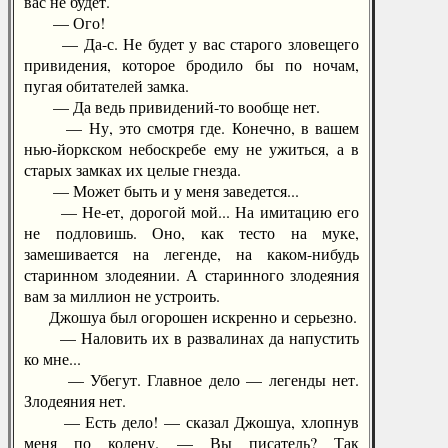
вас не будет.
— Ого!
— Да-с. Не будет у вас старого зловещего
привидения, которое бродило бы по ночам,
пугая обитателей замка.
— Да ведь привидений-то вообще нет.
— Ну, это смотря где. Конечно, в вашем
нью-йоркском небоскребе ему не ужиться, а в
старых замках их целые гнезда.
— Может быть и у меня заведется...
— Не-ет, дорогой мой... На имитацию его
не подловишь. Оно, как тесто на муке,
замешивается на легенде, на каком-нибудь
старинном злодеянии. А старинного злодеяния
вам за миллион не устроить.
Джошуа был огорошен искренно и серьезно.
— Наловить их в развалинах да напустить
ко мне...
— Убегут. Главное дело — легенды нет.
Злодеяния нет.
— Есть дело! — сказал Джошуа, хлопнув
меня по колену. — Вы писатель? Так