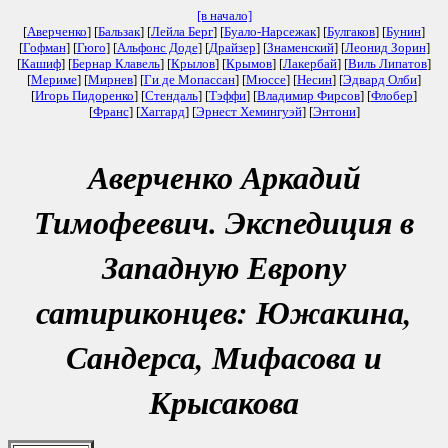
[в начало]
[
Аверченко
] [
Бальзак
] [
Лейла Берг
] [
Буало-Нарсежак
] [
Булгаков
] [
Бунин
]
[
Гофман
] [
Гюго
] [
Альфонс Доде
] [
Драйзер
] [
Знаменский
] [
Леонид Зорин
]
[
Кашиф
] [
Бернар Клавель
] [
Крылов
] [
Крымов
] [
Лакербай
] [
Виль Липатов
]
[
Мериме
] [
Мирнев
] [
Ги де Мопассан
] [
Мюссе
] [
Несин
] [
Эдвард Олби
]
[
Игорь Пидоренко
] [
Стендаль
] [
Тэффи
] [
Владимир Фирсов
] [
Флобер
]
[
Франс
] [
Хаггард
] [
Эрнест Хемингуэй
] [
Энтони
]
Аверченко Аркадий
Тимофеевич. Экспедиция в
Западную Европу
сатириконцев: Южакина,
Сандерса, Мифасова и
Крысакова