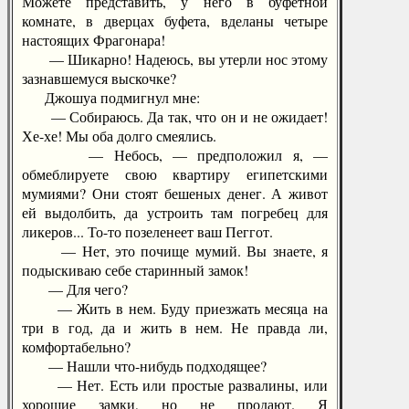
Можете представить, у него в буфетной
комнате, в дверцах буфета, вделаны четыре
настоящих Фрагонара!
— Шикарно! Надеюсь, вы утерли нос этому
зазнавшемуся выскочке?
Джошуа подмигнул мне:
— Собираюсь. Да так, что он и не ожидает!
Хе-хе! Мы оба долго смеялись.
— Небось, — предположил я, —
обмеблируете свою квартиру египетскими
мумиями? Они стоят бешеных денег. А живот
ей выдолбить, да устроить там погребец для
ликеров... То-то позеленеет ваш Пеггот.
— Нет, это почище мумий. Вы знаете, я
подыскиваю себе старинный замок!
— Для чего?
— Жить в нем. Буду приезжать месяца на
три в год, да и жить в нем. Не правда ли,
комфортабельно?
— Нашли что-нибудь подходящее?
— Нет. Есть или простые развалины, или
хорошие замки, но не продают. Я