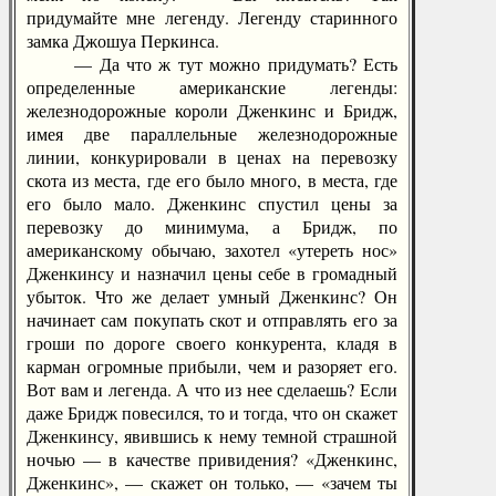
придумайте мне легенду. Легенду старинного
замка Джошуа Перкинса.
— Да что ж тут можно придумать? Есть
определенные американские легенды:
железнодорожные короли Дженкинс и Бридж,
имея две параллельные железнодорожные
линии, конкурировали в ценах на перевозку
скота из места, где его было много, в места, где
его было мало. Дженкинс спустил цены за
перевозку до минимума, а Бридж, по
американскому обычаю, захотел «утереть нос»
Дженкинсу и назначил цены себе в громадный
убыток. Что же делает умный Дженкинс? Он
начинает сам покупать скот и отправлять его за
гроши по дороге своего конкурента, кладя в
карман огромные прибыли, чем и разоряет его.
Вот вам и легенда. А что из нее сделаешь? Если
даже Бридж повесился, то и тогда, что он скажет
Дженкинсу, явившись к нему темной страшной
ночью — в качестве привидения? «Дженкинс,
Дженкинс», — скажет он только, — «зачем ты