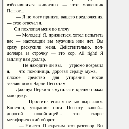
взбесившихся животных — этот мошенник
Пеггот...
— Я не могу принять вашего предложения,
— сухо отвечал я.
Он похлопал меня по плечу.
— Молодец! Я, признаться, хотел испытать
вас — настоящий вы мужчина или нет. Вы
сразу раскусили меня. Действительно, пол-
доллара за строчку — это сор. All right! Я
заплачу вам доллар.
— Не находите ли вы, — угрюмо возразил
я, — что покойница, дорогая сердцу мужа, —
плохое средство для утирания носов
зазнавшимся Чарли Пегготам.
Джошуа Перкинс смутился и крепко пожал
мою руку.
— Простите, если я не так выразился.
Конечно, утирание носа Пегготу вашей...
дорогой покойницей... это скорее
метафорический оборот...
— Ничего. Прекратим этот разговор. Вы