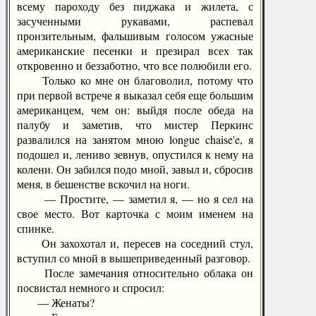
всему пароходу без пиджака и жилета, с
засученными рукавами, распевал
пронзительным, фальшивым голосом ужасные
американские песенки и презирал всех так
откровенно и беззаботно, что все полюбили его.
Только ко мне он благоволил, потому что
при первой встрече я выказал себя еще большим
американцем, чем он: выйдя после обеда на
палубу и заметив, что мистер Перкинс
развалился на занятом мною longue chaise'e, я
подошел и, лениво зевнув, опустился к нему на
колени. Он забился подо мной, завыл и, сбросив
меня, в бешенстве вскочил на ноги.
— Простите, — заметил я, — но я сел на
свое место. Вот карточка с моим именем на
спинке.
Он захохотал и, пересев на соседний стул,
вступил со мной в вышеприведенный разговор.
После замечания относительно облака он
посвистал немного и спросил:
— Женаты?