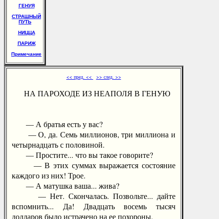
ГЕНУЯ
СТРАШНЫЙ
ПУТЬ
НИЦЦА
ПАРИЖ
Примечание
<< пред. <<
>> след. >>
НА ПАРОХОДЕ ИЗ НЕАПОЛЯ В ГЕНУЮ
— А братья есть у вас?
— О, да. Семь миллионов, три миллиона и
четырнадцать с половиной.
— Простите... что вы такое говорите?
— В этих суммах выражается состояние
каждого из них! Трое.
— А матушка ваша... жива?
— Нет. Скончалась. Позвольте... дайте
вспомнить... Да! Двадцать восемь тысяч
долларов было истрачено на ее похороны.