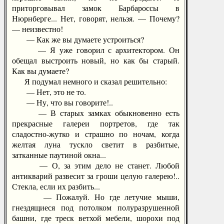
приторговывал замок Барбароссы в
Нюрнберге... Нет, говорят, нельзя. — Почему?
— неизвестно!
— Как же вы думаете устроиться?
— Я уже говорил с архитектором. Он
обещал выстроить новый, но как бы старый.
Как вы думаете?
Я подумал немного и сказал решительно:
— Нет, это не то.
— Ну, что вы говорите!..
— В старых замках обыкновенно есть
прекрасные галереи портретов, где так
сладостно-жутко и страшно по ночам, когда
желтая луна тускло светит в разбитые,
затканные паутиной окна...
— О, за этим дело не станет. Любой
антикварий развесит за гроши целую галерею!..
Стекла, если их разбить...
— Пожалуй. Но где летучие мыши,
гнездящиеся под потолком полуразрушенной
башни, где треск ветхой мебели, шорохи под