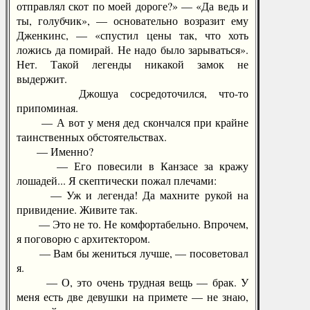
отправлял скот по моей дороге?» — «Да ведь и
ты, голубчик», — основательно возразит ему
Дженкинс, — «спустил цены так, что хоть
ложись да помирай. Не надо было зарываться».
Нет. Такой легенды никакой замок не
выдержит.
Джошуа сосредоточился, что-то
припоминая.
— А вот у меня дед скончался при крайне
таинственных обстоятельствах.
— Именно?
— Его повесили в Канзасе за кражу
лошадей... Я скептически пожал плечами:
— Уж и легенда! Да махните рукой на
привидение. Живите так.
— Это не то. Не комфортабельно. Впрочем,
я поговорю с архитектором.
— Вам бы жениться лучше, — посоветовал
я.
— О, это очень трудная вещь — брак. У
меня есть две девушки на примете — не знаю,